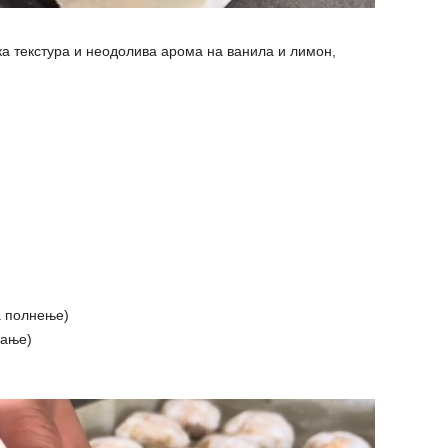
ека текстура и неодолива арома на ванила и лимон,
а полнење)
вање)