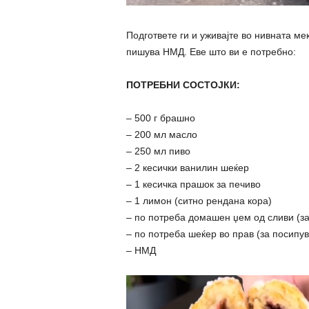
Подгответе ги и уживајте во нивната м
пишува НМД. Еве што ви е потребно:
ПОТРЕБНИ СОСТОЈКИ:
– 500 г брашно
– 200 мл масло
– 250 мл пиво
– 2 кесички ванилин шеќер
– 1 кесичка прашок за печиво
– 1 лимон (ситно рендана кора)
– по потреба домашен џем од сливи (з
– по потреба шеќер во прав (за посипу
– НМД