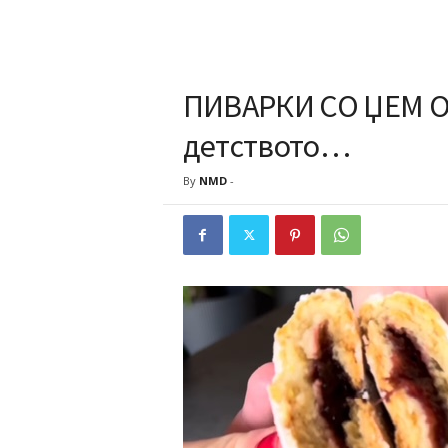
ПИВАРКИ СО ЏЕМ 
детството…
By
NMD
-