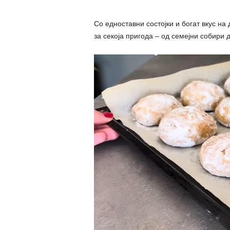
Со едноставни состојки и богат вкус н
за секоја пригода – од семејни собири