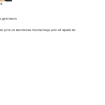
а детството
во уста се вистинска посластица што нè враќа во