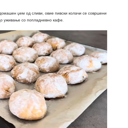
а домашен џем од сливи, овие пивски колачи се совршени
 до уживање со попладневно кафе.