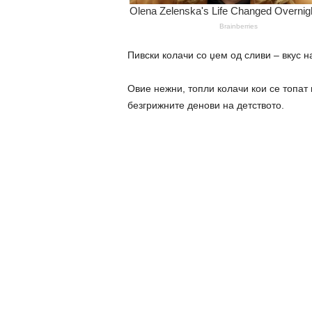
Пивски колачи со џем од сливи – вкус н
Овие нежни, топли колачи кои се топат 
безгрижните денови на детството.