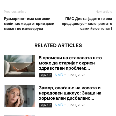
Previous article
Next article
Рузмаринот има магиски
ПМС Диета: јадете го ова
моќи: може да открие дали
пред циклус – килограмите
мажот ве изневерува
сами ќе се топат!
RELATED ARTICLES
5 промени на стапалата што
може да откријат скриен
здравствен проблем:...
NMD
-
June 1, 2026
ЗДРАВЈЕ
Замор, опаѓање на косата и
нередовен циклус: Знаци на
хормонален дисбаланс...
NMD
-
June 1, 2026
ЗДРАВЈЕ