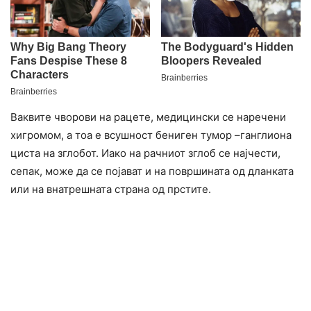
Ваквите чворови на рацете, медицински се наречени
хигромом, а тоа е всушност бениген тумор –ганглиона
циста на зглобот. Иако на рачниот зглоб се најчести,
сепак, може да се појават и на површината од дланката
или на внатрешната страна од прстите.