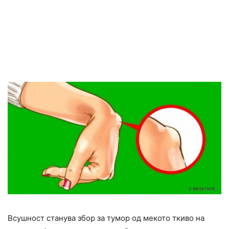
Всушност станува збор за тумор од мекото ткиво на