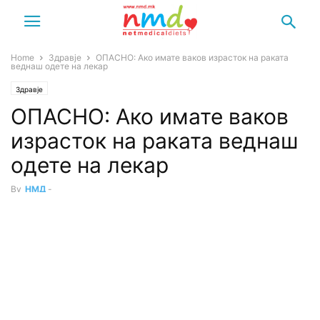
Home
Здравје
ОПАСНО: Ако имате ваков израсток на раката
веднаш одете на лекар
Здравје
ОПАСНО: Ако имате ваков
израсток на раката веднаш
одете на лекар
By
НМД
-