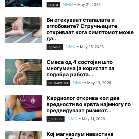
NMD
-
May 21, 2026
ВЕСТИ
Ви отекуваат стапалата и
зглобовите? Стручњаците
откриваат кога симптомот може
да...
NMD
-
May 15, 2026
ЗДРАВЈЕ
Смеса од 4 состојки што
многумина ја користат за
подобра работа...
NMD
-
May 13, 2026
БИЛКАРСТВО
Кардиолог открива кои две
вредности во крвта најмногу го
предвидуваат ризикот...
NMD
-
May 11, 2026
ДОКТОРИ
Кој магнезиум навистина