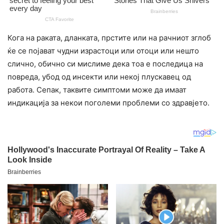
Кога на раката, дланката, прстите или на рачниот зглоб
ќе се појават чудни израстоци или отоци или нешто
слично, обично си мислиме дека тоа е последица на
повреда, убод од инсекти или некој плускавец од
работа. Сепак, таквите симптоми може да имаат
индикација за некои поголеми проблеми со здравјето.