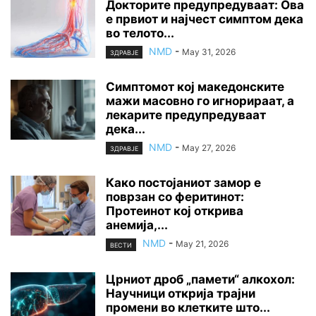
Докторите предупредуваат: Ова
е првиот и најчест симптом дека
во телото...
NMD
-
May 31, 2026
ЗДРАВЈЕ
Симптомот кој македонските
мажи масовно го игнорираат, а
лекарите предупредуваат
дека...
NMD
-
May 27, 2026
ЗДРАВЈЕ
Како постојаниот замор е
поврзан со феритинот:
Протеинот кој открива
анемија,...
NMD
-
May 21, 2026
ВЕСТИ
Црниот дроб „памети“ алкохол:
Научници открија трајни
промени во клетките што...