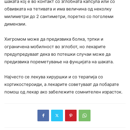
шаката кој е во контакт со зглобната капсула или со
обвивката на тетивата и има величина од неколку
милиметри до 2 сантиметри, поретко со поголеми
димензии.
Хигромом може да предизвика болка, трпки и
ограничена мобилност во зглобот, но лекарите
предупредуваат дека во потешки случаи може да
предизвика пореметување на фунцијата на шаката.
Најчесто се лекува хируршки и со терапија со
кортикостероиди, а лекарите советуваат да побарате
помош од лекар ако забележите сомнителен израсток.