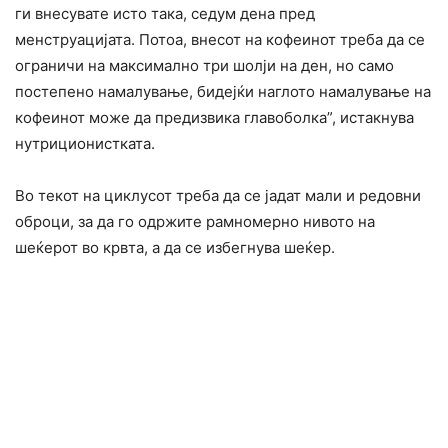
ги внесувате исто така, седум дена пред
менструацијата. Потоа, внесот на кофеинот треба да се
ограничи на максимално три шолји на ден, но само
постепено намалување, бидејќи наглото намалување на
кофеинот може да предизвика главоболка”, истакнува
нутриционистката.
Во текот на циклусот треба да се јадат мали и редовни
оброци, за да го одржите рамномерно нивото на
шеќерот во крвта, а да се избегнува шеќер.