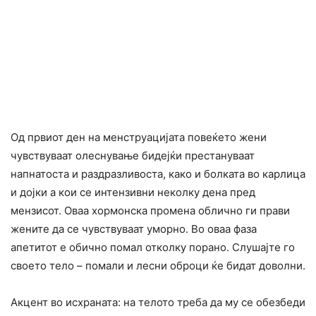
Од првиот ден на менструацијата повеќето жени
чувствуваат олеснување бидејќи престануваат
напнатоста и раздразливоста, како и болката во карлица
и дојки а кои се интензивни неколку дена пред
мензисот. Оваа хормонска промена облично ги прави
жените да се чувствуваат уморно. Во оваа фаза
апетитот е обично помал отколку порано. Слушајте го
своето тело – помали и лесни оброци ќе бидат доволни.
Акцент во исхраната: на телото треба да му се обезбеди