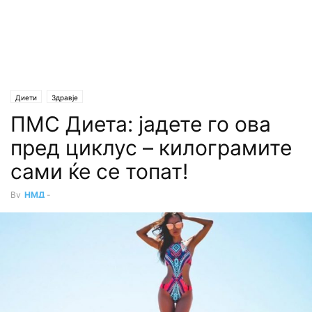
Диети
Здравје
ПМС Диета: јадете го ова
пред циклус – килограмите
сами ќе се топат!
By
НМД
-