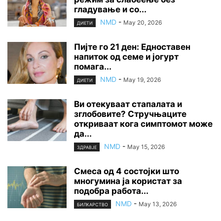
гладување и со...
NMD
-
May 20, 2026
ДИЕТИ
Пијте го 21 ден: Едноставен
напиток од семе и јогурт
помага...
NMD
-
May 19, 2026
ДИЕТИ
Ви отекуваат стапалата и
зглобовите? Стручњаците
откриваат кога симптомот може
да...
NMD
-
May 15, 2026
ЗДРАВЈЕ
Смеса од 4 состојки што
многумина ја користат за
подобра работа...
NMD
-
May 13, 2026
БИЛКАРСТВО