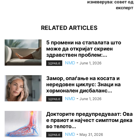
изневерува: совет од
експерт
RELATED ARTICLES
5 промени на стапалата што
може да откријат скриен
здравствен проблем:...
NMD
-
June 1, 2026
ЗДРАВЈЕ
Замор, опаѓање на косата и
нередовен циклус: Знаци на
хормонален дисбаланс...
NMD
-
June 1, 2026
ЗДРАВЈЕ
Докторите предупредуваат: Ова
е првиот и најчест симптом дека
во телото...
NMD
-
May 31, 2026
ЗДРАВЈЕ