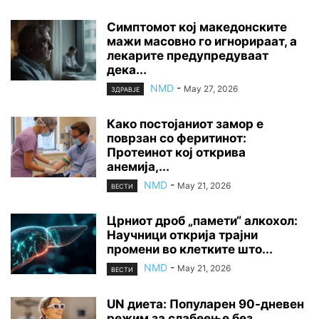
Симптомот кој македонските
мажи масовно го игнорираат, а
лекарите предупредуваат
дека...
NMD
-
May 27, 2026
ЗДРАВЈЕ
Како постојаниот замор е
поврзан со феритинот:
Протеинот кој открива
анемија,...
NMD
-
May 21, 2026
ВЕСТИ
Црниот дроб „памети“ алкохол:
Научници открија трајни
промени во клетките што...
NMD
-
May 21, 2026
ВЕСТИ
UN диета: Популарен 90-дневен
режим за слабеење без