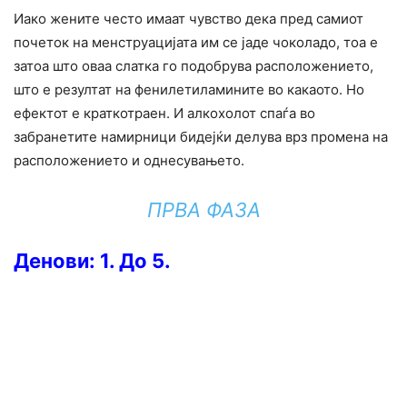
Иако жените често имаат чувство дека пред самиот
почеток на менструацијата им се јаде чоколадо, тоа е
затоа што оваа слатка го подобрува расположението,
што е резултат на фенилетиламините во какаото. Но
ефектот е краткотраен. И алкохолот спаѓа во
забранетите намирници бидејќи делува врз промена на
расположението и однесувањето.
ПРВА ФАЗА
Денови: 1. До 5.