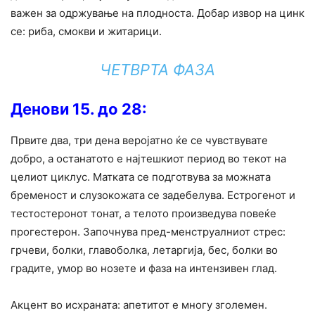
важен за одржување на плодноста. Добар извор на цинк
се: риба, смокви и житарици.
ЧЕТВРТА ФАЗА
Денови 15. до 28:
Првите два, три дена веројатно ќе се чувствувате
добро, а останатото е најтешкиот период во текот на
целиот циклус. Матката се подготвува за можната
бременост и слузокожата се задебелува. Естрогенот и
тестостеронот тонат, а телото произведува повеќе
прогестерон. Започнува пред-менструалниот стрес:
грчеви, болки, главоболка, летаргија, бес, болки во
градите, умор во нозете и фаза на интензивен глад.
Акцент во исхраната: апетитот е многу зголемен.