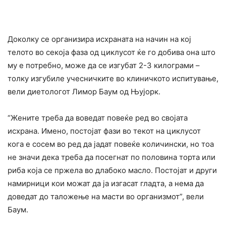
Доколку се организира исхраната на начин на кој
телото во секоја фаза од циклусот ќе го добива она што
му е потребно, може да се изгубат 2-3 килограми –
толку изгубиле учесничките во клиничкото испитување,
вели диетологот Лимор Баум од Њујорк.
“Жените треба да воведат повеќе ред во својата
исхрана. Имено, постојат фази во текот на циклусот
кога е сосем во ред да јадат повеќе количински, но тоа
не значи дека треба да посегнат по половина торта или
риба која се пржела во длабоко масло. Постојат и други
намирници кои можат да ја изгасат гладта, а нема да
доведат до таложење на масти во организмот”, вели
Баум.