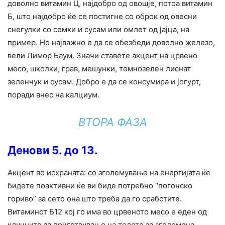
доволно витамин Ц, најдобро од овошје, потоа витамин
Б, што најдобро ќе се постигне со оброк од овесни
снегулки со семки и сусам или омлет од јајца, на
пример. Но најважно е да се обезбеди доволно железо,
вели Лимор Баум. Значи ставете акцент на црвено
месо, школки, грав, мешунки, темнозелен лиснат
зеленчук и сусам. Добро е да се консумира и јогурт,
поради внес на калциум.
ВТОРА ФАЗА
Денови 5. до 13.
Акцент во исхраната: со зголемување на енергијата ќе
бидете поактивни ќе ви биде потребно “погонско
гориво” за сето она што треба да го сработите.
Витаминот Б12 кој го има во црвеното месо е еден од
клучните за приготвување на телото за зголемена