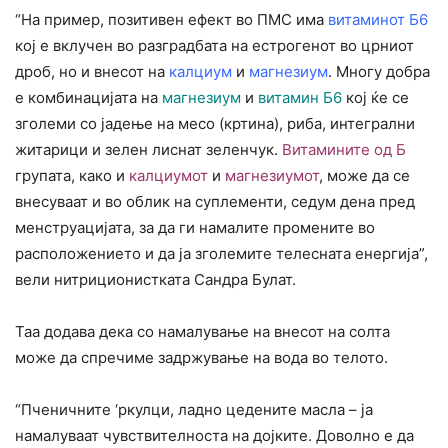
“На пример, позитивен ефект во ПМС има
витаминот Б6
кој е вклучен во разградбата на естрогенот во црниот
дроб, но и внесот на
калциум
и
магнезиум
. Многу добра
е комбинацијата на
магнезиум
и
витамин Б6
кој ќе се
зголеми со јадење на месо (кртина), риба, интегрални
житарици и зелен лиснат зеленчук.
Витамините од Б
групата, како и
калциумот
и
магнезиумот
, може да се
внесуваат и во облик на суплементи, седум дена пред
менструацијата, за да ги намалите промените во
расположението и да ја зголемите телесната енергија”,
вели нитриционистката Сандра Булат.
Таа додава дека со намалување на внесот на солта
може да спречиме задржување на вода во телото.
“Пченичните ‘ркулци, ладно цедените масла – ја
намалуваат чувствителноста на дојките. Доволно е да