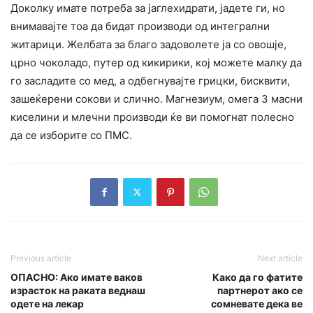
Доколку имате потреба за јаглехидрати, јадете ги, но
внимавајте тоа да бидат производи од интегрални
житарици. Желбата за благо задоволете ја со овошје,
црно чоколадо, путер од кикирики, кој можете малку да
го засладите со мед, а одбегнувајте грицки, бисквити,
зашеќерени сокови и слично. Магнезиум, омега 3 масни
киселини и млечни производи ќе ви помогнат полесно
да се изборите со ПМС.
Previous article
Next article
ОПАСНО: Ако имате ваков
Како да го фатите
израсток на раката веднаш
партнерот ако се
одете на лекар
сомневате дека ве