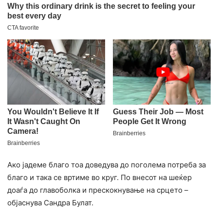
Ако јадеме благо тоа доведува до поголема потреба за
благо и така се вртиме во круг. По внесот на шеќер
доаѓа до главоболка и прескокнување на срцето –
објаснува Сандра Булат.