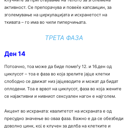
активност. Се препорачува и повеќе капсаицин, за
зголемување на циркулацијата и исхранетост на
ткивата – го има во чили пиперчињата.
ТРЕТА ФАЗА
Ден 14
Потоачно, тоа може да биде помеѓу 12. и 16.ден од
циклусот – тоа е фаза во која зрелите јајце клетки
слободно се движат низ јајцеводите и можат да бидат
оплодени. Тоа е врвот на циклусот, фаза во која жените
се најактивни и нивниот сексуален нагон е најголем.
Акцент во исхраната: квалитетот на исхраната е од
пресудно значење во оваа фаза. Важно е да се обезбеди
доволно цинк, кој е клучен за делба на клетките и