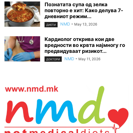
Познатата супа од зелка
повторно е хит: Како делува 7-
дневниот режим...
NMD
-
May 13, 2026
ДИЕТИ
Кардиолог открива кои две
вредности во крвта најмногу го
предвидуваат ризикот...
NMD
-
May 11, 2026
ДОКТОРИ