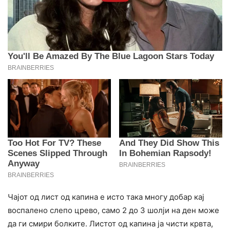
Чајот од лист од капина е исто така многу добар кај
воспалено слепо црево, само 2 до 3 шолји на ден може
да ги смири болките. Листот од капина ја чисти крвта,