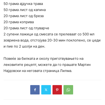
50 грама ајдучка трава
50 грама лист од капина
20 грама лист од бреза
20 грама коприва
20 грама лист од глуварче
2 супени лажици од смесата се прелеваат со 500 мл
зовриена вода, отстојува 20-30 мин поклопено, се цеди
и пие по 2 шолји на ден.
Повеќе за билката и околу приготвувањето на
лековитите рецепт, можете да го прашате Мартин
Најдовски на неговата страница Лилма.