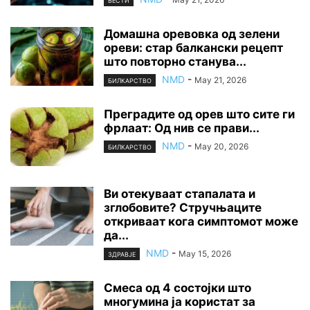
ВЕСТИ
Домашна оревовка од зелени
ореви: стар балкански рецепт
што повторно станува...
NMD
-
May 21, 2026
БИЛКАРСТВО
Преградите од орев што сите ги
фрлаат: Од нив се прави...
NMD
-
May 20, 2026
БИЛКАРСТВО
Ви отекуваат стапалата и
зглобовите? Стручњаците
откриваат кога симптомот може
да...
NMD
-
May 15, 2026
ЗДРАВЈЕ
Смеса од 4 состојки што
многумина ја користат за