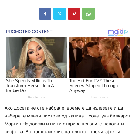
Ако досега не сте набрале, време е да излезете и да
наберете млади листови од капина – советува билкарот
Мартин Најдовски и ни ги открива неговите лековити
својства. Во продолжение на текстот прочитајте ги