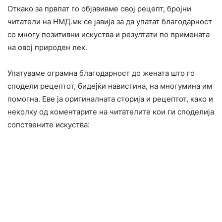
Откако за првпат го објавивме овој рецепт, бројни
читатели на НМД.мк се јавија за да упатат благодарност
со многу позитивни искуства и резултати по примената
на овој природен лек.
Упатуваме ограмна благодарност до жената што го
сподели рецептот, бидејќи навистина, на многумина им
помогна. Еве ја оригиналната сторија и рецептот, како и
неколку од коментарите на читателите кои ги споделија
сопствените искуства: