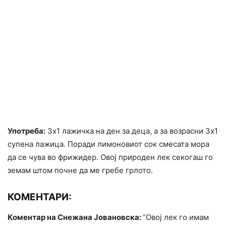
Употреба:
3х1 лажичка на ден за деца, а за возрасни 3х1
супена лажица. Поради лимоновиот сок смесата мора
да се чува во фрижидер. Овој природен лек секогаш го
земам штом почне да ме гребе грлото.
КОМЕНТАРИ:
Коментар на Снежана Јовановска:
“Овој лек го имам