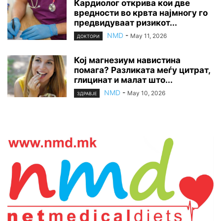
Кардиолог открива кои две
вредности во крвта најмногу го
предвидуваат ризикот...
NMD
-
May 11, 2026
ДОКТОРИ
Кој магнезиум навистина
помага? Разликата меѓу цитрат,
глицинат и малат што...
NMD
-
May 10, 2026
ЗДРАВЈЕ