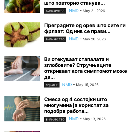
што повторно станува...
NMD
-
May 21, 2026
БИЛКАРСТВО
Преградите од орев што сите ги
фрлаат: Од нив се прави...
NMD
-
May 20, 2026
БИЛКАРСТВО
Ви отекуваат стапалата и
зглобовите? Стручњаците
откриваат кога симптомот може
да...
NMD
-
May 15, 2026
ЗДРАВЈЕ
Смеса од 4 состојки што
многумина ја користат за
подобра работа...
NMD
-
May 13, 2026
БИЛКАРСТВО