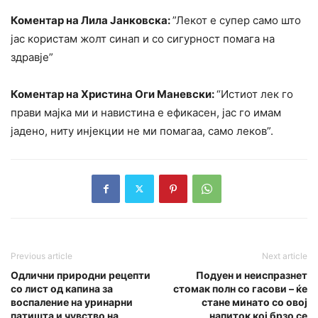
Коментар на Лила Јанковска:
”Лекот е супер само што
јас користам жолт синап и со сигурност помага на
здравје”
Коментар на Христина Оги Маневски:
“Истиот лек го
прави мајка ми и навистина е ефикасен, јас го имам
јадено, ниту инјекции не ми помагаа, само леков”.
Previous article
Next article
Одлични природни рецепти
Подуен и неиспразнет
со лист од капина за
стомак полн со гасови – ќе
воспаление на уринарни
стане минато со овој
патишта и чувство на
напиток кој брзо се