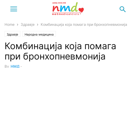
Home
Здравје
Комбинација која помага при бронхопневмонија
Здравје
Народна медицина
Комбинација која помага
при бронхопневмонија
By
НМД
-