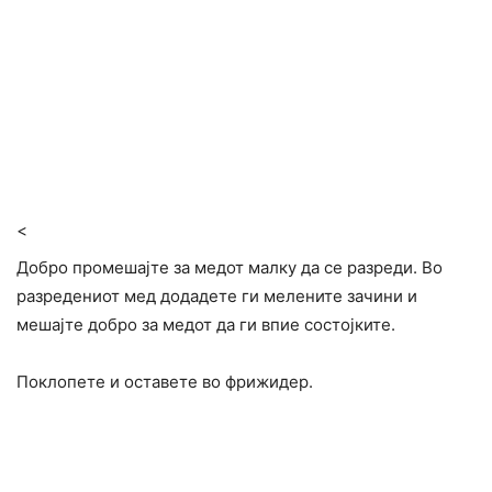
<
Добро промешајте за медот малку да се разреди. Во
разредениот мед додадете ги мелените зачини и
мешајте добро за медот да ги впие состојките.
Поклопете и оставете во фрижидер.