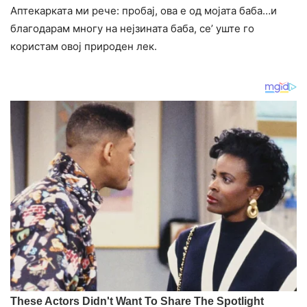
Аптекарката ми рече: пробај, ова е од мојата баба…и
благодарам многу на нејзината баба, се’ уште го
користам овој природен лек.