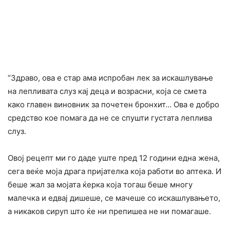
“Здраво, ова е стар ама испробан лек за искашлување
на лепливата слуз кај деца и возрасни, која се смета
како главен виновник за почетен бронхит… Ова е добро
средство кое помага да не се спушти густата леплива
слуз.
Овој рецепт ми го даде уште пред 12 години една жена,
сега веќе моја драга пријателка која работи во аптека. И
беше жал за мојата ќерка која тогаш беше многу
малечка и едвај дишеше, се мачеше со искашлувањето,
а никаков сируп што ќе ни препишеа не ни помагаше.