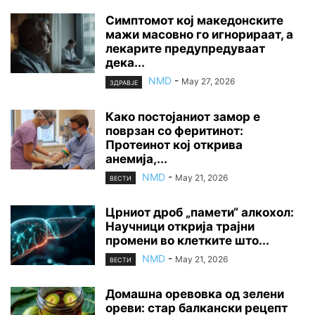
Симптомот кој македонските
мажи масовно го игнорираат, а
лекарите предупредуваат
дека...
NMD
-
May 27, 2026
ЗДРАВЈЕ
Како постојаниот замор е
поврзан со феритинот:
Протеинот кој открива
анемија,...
NMD
-
May 21, 2026
ВЕСТИ
Црниот дроб „памети“ алкохол:
Научници открија трајни
промени во клетките што...
NMD
-
May 21, 2026
ВЕСТИ
Домашна оревовка од зелени
ореви: стар балкански рецепт