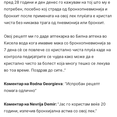
пред 28 години и ден денес го кажувам на тој што му е
потребен, посебно кој страда од бронхопневмонија и
бронхит после примената на овој лек плуќата е кристал
чиста без никаква трага од пневмонија или бронхит.
Овој рецепт ми го даде аптекарка во Билна аптека во
Кисела вода кога имавме мака со бронхопневмонија за
7 дена сè се повлече со кристално чиста плуќа каде на
контрола педијатрите се чудеа како може да е
кристално чисто за болест која многу тешко се лекува
во тоа време. Поздрав до сите..”
Коментар на Rodna Georgieva
: “Испробан рецепт
помага одлично”
Коментар на Nevrija Demir:
“Јас го користам веќе 20
години, излечив бронхијална астма со овој лек.”