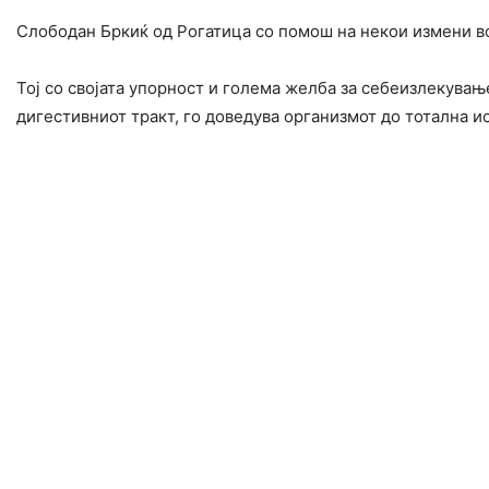
Слободан Бркиќ од Рогатица со помош на некои измени во
Тој со својата упорност и голема желба за себеизлекување
дигестивниот тракт, го доведува организмот до тотална и