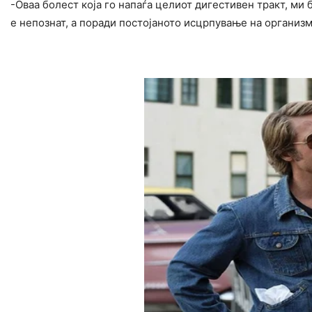
-Оваа болест која го напаѓа целиот дигестивен тракт, ми
е непознат, а поради постојаното исцрпување на организм