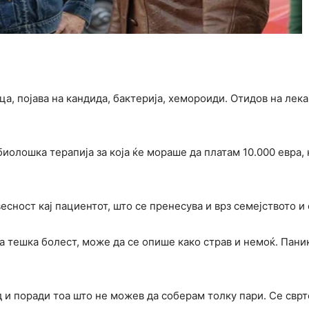
а, појава на кандида, бактерија, хемороиди. Отидов на лек
иолошка терапија за која ќе мораше да платам 10.000 евра, 
есност кај пациентот, што се пренесува и врз семејството и
ја тешка болест, може да се опише како страв и немоќ. Пани
д и поради тоа што не можев да соберам толку пари. Се свр