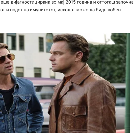
 беше дијагностицирана во мај 2015 година и оттогаш започн
от и падот на имунитетот, исходот може да биде кобен.