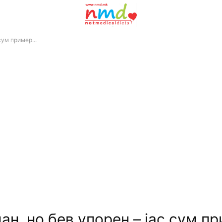
сум пример...
ан, но бев упорен – јас сум п