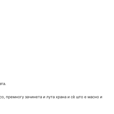
ата.
о, премногу зачинета и лута храна и сè што е масно и