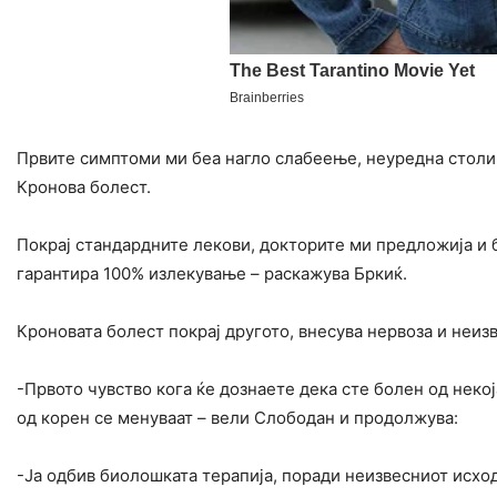
Првите симптоми ми беа нагло слабеење, неуредна столиц
Кронова болест.
Покрај стандардните лекови, докторите ми предложија и б
гарантира 100% излекување – раскажува Бркиќ.
Кроновата болест покрај другото, внесува нервоза и неизв
-Првото чувство кога ќе дознаете дека сте болен од неко
од корен се менуваат – вели Слободан и продолжува:
-Ја одбив биолошката терапија, поради неизвесниот исхо