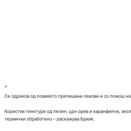
<
Се одреков од повеќето препишани лекови и со помош на н
Користев тинктури од пелин, црн орев и каранфилче, зеол
термички обработено – раскажува Бркиќ.