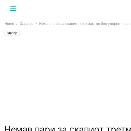
Home
Здравје
Немав пари за скапиот третман, но бев упорен – јас 
Здравје
Немав пари за скапиот третм