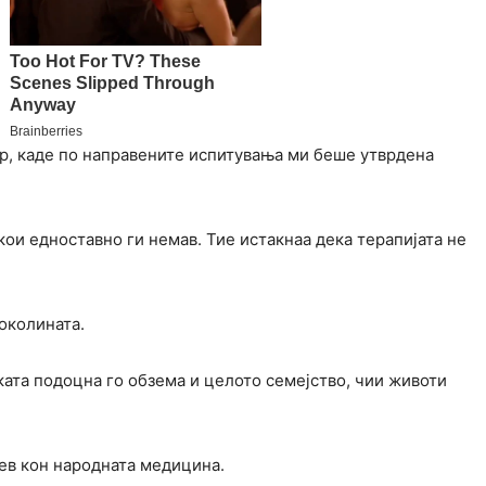
ар, каде по направените испитувања ми беше утврдена
кои едноставно ги немав. Тие истакнаа дека терапијата не
 околината.
ката подоцна го обзема и целото семејство, чии животи
тев кон народната медицина.