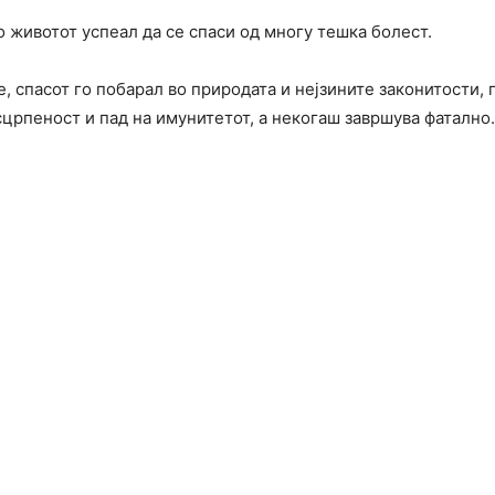
 животот успеал да се спаси од многу тешка болест.
, спасот го побарал во природата и нејзините законитости, п
сцрпеност и пад на имунитетот, а некогаш завршува фатално.