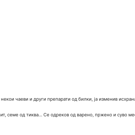
екои чаеви и други препарати од билки, ја изменив исхран
ит, семе од тиква… Се одреков од варено, пржено и суво мес