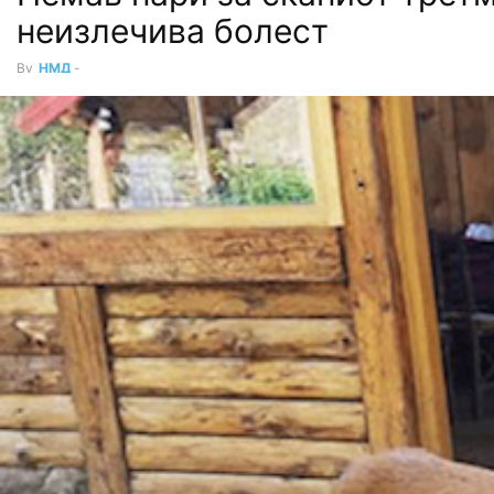
неизлечива болест
By
НМД
-