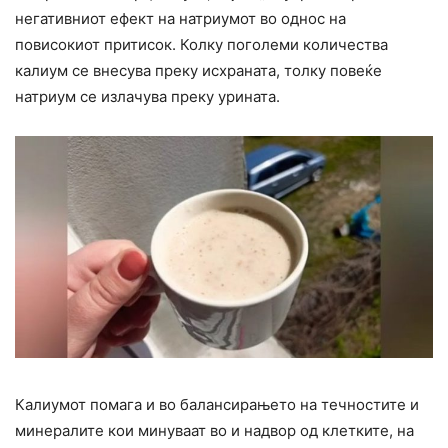
негативниот ефект на натриумот во однос на
повисокиот притисок. Колку поголеми количества
калиум се внесува преку исхраната, толку повеќе
натриум се излачува преку урината.
Калиумот помага и во балансирањето на течностите и
минералите кои минуваат во и надвор од клетките, на