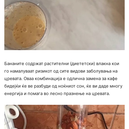
Бананите содржат растителни (диететски) влакна кои
го намалуваат ризикот од сите видови заболувања на
цревата. Оваа комбинација е одлична замена за кафе
бидејќи ќе ве разбуди од ноќниот сон, ќе ви даде многу
енергија и помага во лесно празнење на цревата.