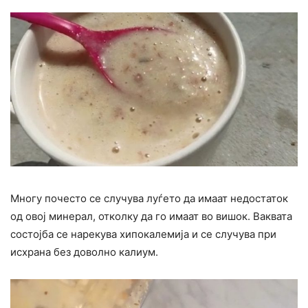
Многу почесто се случува луѓето да имаат недостаток
од овој минерал, отколку да го имаат во вишок. Ваквата
состојба се нарекува хипокалемија и се случува при
исхрана без доволно калиум.