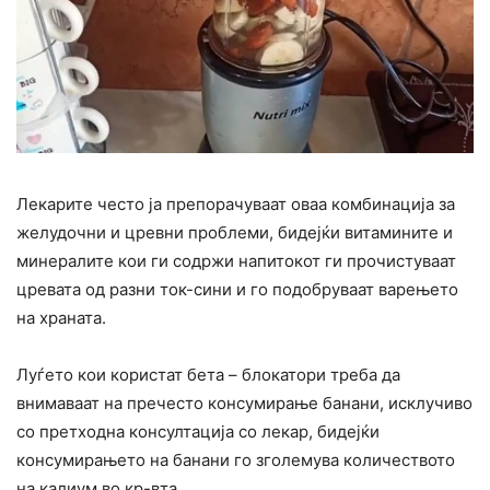
Лекарите често ја препорачуваат оваа комбинација за
желудочни и цревни проблеми, бидејќи витамините и
минералите кои ги содржи напитокот ги прочистуваат
цревата од разни ток-сини и го подобруваат варењето
на храната.
Луѓето кои користат бета – блокатори треба да
внимаваат на пречесто консумирање банани, исклучиво
со претходна консултација со лекар, бидејќи
консумирањето на банани го зголемува количеството
на калиум во кр-вта.