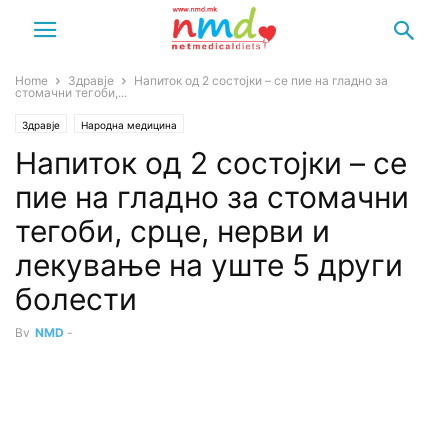
Home
Здравје
Напиток од 2 состојки – се пие на гладно за
стомачни тегоби,...
Здравје
Народна медицина
Напиток од 2 состојки – се
пие на гладно за стомачни
тегоби, срце, нерви и
лекување на уште 5 други
болести
By
NMD
-