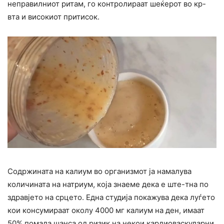
неправилниот ритам, го контролираат шеќерот во кр-
вта и високиот притисок.
Содржината на калиум во организмот ја намалува
количината на натриум, која знаеме дека е ште-тна по
здравјето на срцето. Една студија покажува дека луѓето
кои консумираат околу 4000 мг калиум на ден, имаат
50% помала шанса од ризик на некои кардиоваскуларни