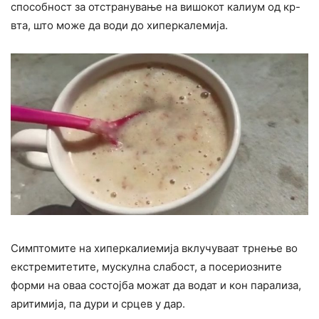
способност за отстранување на вишокот калиум од кр-
вта, што може да води до хиперкалемија.
Симптомите на хиперкалиемија вклучуваат трнење во
екстремитетите, мускулна слабост, а посериозните
форми на оваа состојба можат да водат и кон парализа,
аритимија, па дури и срцев у дар.