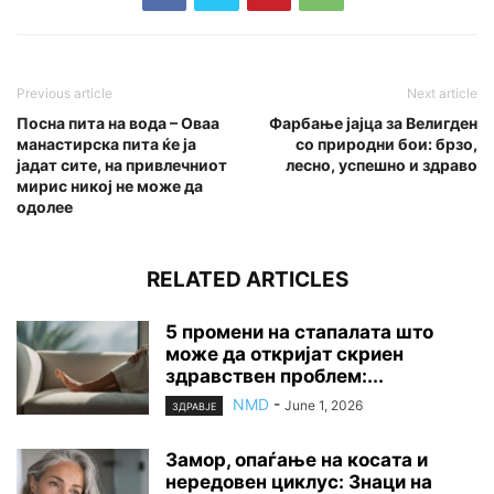
Previous article
Next article
Посна пита на вода – Оваа
Фарбање јајца за Велигден
манастирска пита ќе ја
со природни бои: брзо,
јадат сите, на привлечниот
лесно, успешно и здраво
мирис никој не може да
одолее
RELATED ARTICLES
5 промени на стапалата што
може да откријат скриен
здравствен проблем:...
NMD
-
June 1, 2026
ЗДРАВЈЕ
Замор, опаѓање на косата и
нередовен циклус: Знаци на