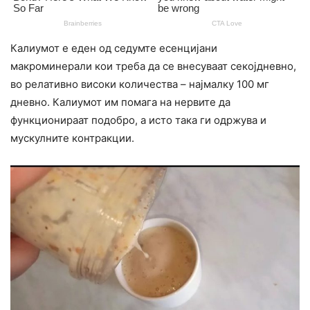
Калиумот е еден од седумте есенцијани
макроминерали кои треба да се внесуваат секојдневно,
во релативно високи количества – најмалку 100 мг
дневно. Калиумот им помага на нервите да
функционираат подобро, а исто така ги одржува и
мускулните контракции.