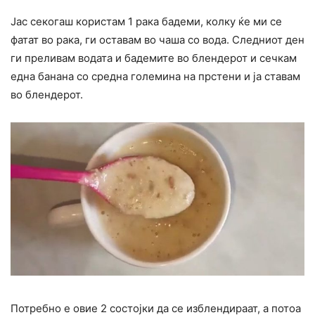
Јас секогаш користам 1 рака бадеми, колку ќе ми се
фатат во рака, ги оставам во чаша со вода. Следниот ден
ги преливам водата и бадемите во блендерот и сечкам
една банана со средна големина на прстени и ја ставам
во блендерот.
Потребно е овие 2 состојки да се изблендираат, а потоа