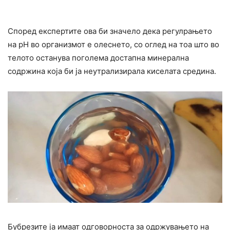
Според експертите ова би значело дека регулрањето
на pH во организмот е олеснето, со оглед на тоа што во
телото останува поголема достапна минерална
содржина која би ја неутрализирала киселата средина.
Бубрезите ја имаат одговорноста за одржувањето на