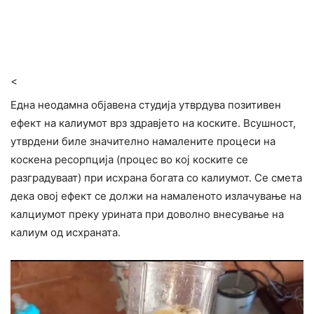
<
Една неодамна објавена студија утврдува позитивен
ефект на калиумот врз здравјето на коските. Всушност,
утврдени биле значително намалените процеси на
коскена ресорпција (процес во кој коските се
разградуваат) при исхрана богата со калиумот. Се смета
дека овој ефект се должи на намаленото излачување на
калциумот преку урината при доволно внесување на
калиум од исхраната.