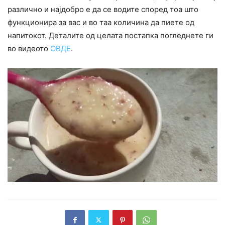
различно и најдобро е да се водите според тоа што
функционира за вас и во таа количина да пиете од
напитокот. Деталите од целата постапка погледнете ги
во видеото
ОВДЕ
.