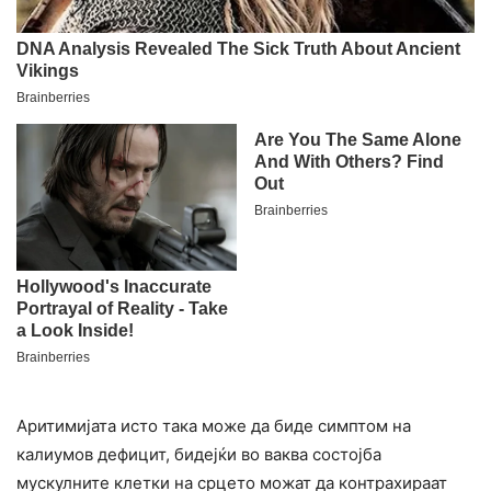
Аритимијата исто така може да биде симптом на
калиумов дефицит, бидејќи во ваква состојба
мускулните клетки на срцето можат да контрахираат