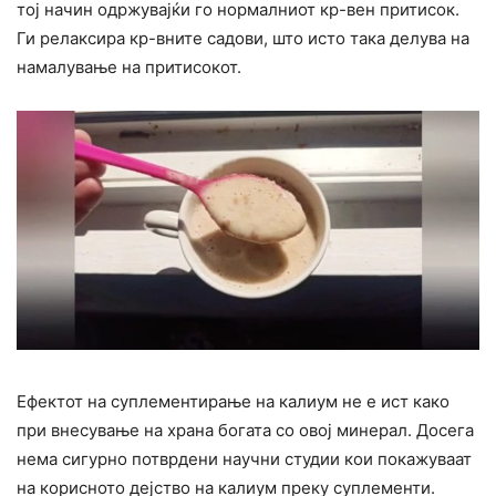
тој начин одржувајќи го нормалниот кр-вен притисок.
Ги релаксира кр-вните садови, што исто така делува на
намалување на притисокот.
Ефектот на суплементирање на калиум не е ист како
при внесување на храна богата со овој минерал. Досега
нема сигурно потврдени научни студии кои покажуваат
на корисното дејство на калиум преку суплементи.