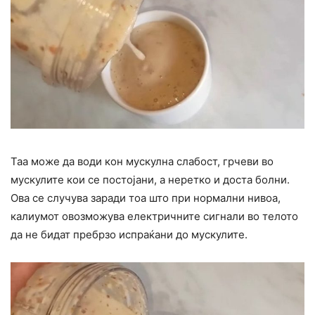
Таа може да води кон мускулна слабост, грчеви во
мускулите кои се постојани, а неретко и доста болни.
Ова се случува заради тоа што при нормални нивоа,
калиумот овозможува електричните сигнали во телото
да не бидат пребрзо испраќани до мускулите.