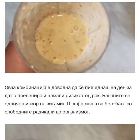
Оваа комбинација е доволна да се пие еднаш на ден за
да го превенира и намали ризикот од рак. Бананите се
одличен извор на витамин Ц, кој помага во бор-бата со
слободните радикали во организмот.