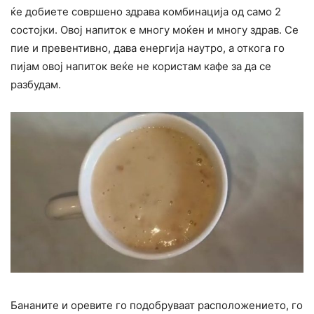
ќе добиете совршено здрава комбинација од само 2
состојки. Овој напиток е многу моќен и многу здрав. Се
пие и превентивно, дава енергија наутро, а откога го
пијам овој напиток веќе не користам кафе за да се
разбудам.
Бананите и оревите го подобруваат расположението, го