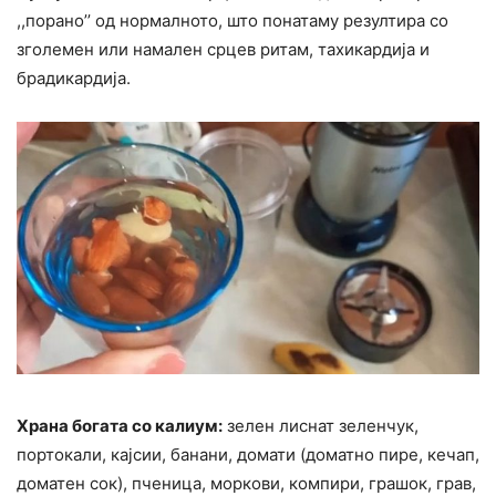
,,порано’’ од нормалното, што понатаму резултира со
зголемен или намален срцев ритам, тахикардија и
брадикардија.
Храна богата со калиум:
зелен лиснат зеленчук,
портокали, кајсии, банани, домати (доматно пире, кечап,
доматен сок), пченица, моркови, компири, грашок, грав,