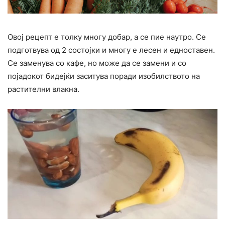
Овој рецепт е толку многу добар, а се пие наутро. Се
подготвува од 2 состојки и многу е лесен и едноставен.
Се заменува со кафе, но може да се замени и со
појадокот бидејќи заситува поради изобилството на
растителни влакна.