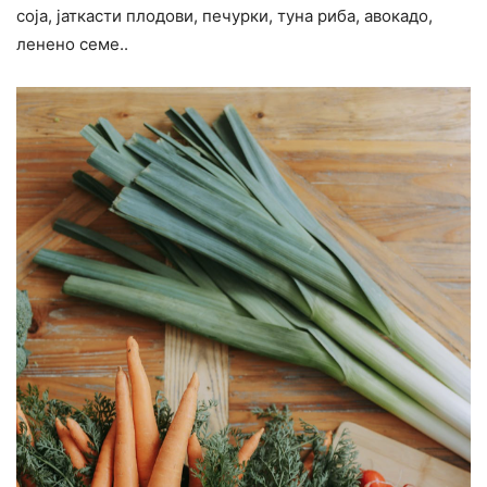
соја, јаткасти плодови, печурки, туна риба, авокадо,
ленено семе..