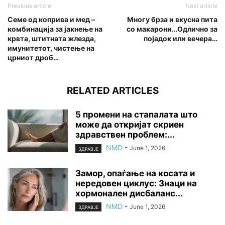
Previous article
Next article
Семе од коприва и мед –
Многу брза и вкусна пита
комбинација за јакнење на
со макарони…Одлично за
крвта, штитната жлезда,
појадок или вечера…
имунитетот, чистење на
црниот дроб…
RELATED ARTICLES
5 промени на стапалата што
може да откријат скриен
здравствен проблем:...
NMD
-
June 1, 2026
ЗДРАВЈЕ
Замор, опаѓање на косата и
нередовен циклус: Знаци на
хормонален дисбаланс...
NMD
-
June 1, 2026
ЗДРАВЈЕ