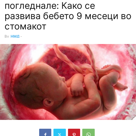
погледнале: Како се
развива бебето 9 месеци во
стомакот
By
НМД
-