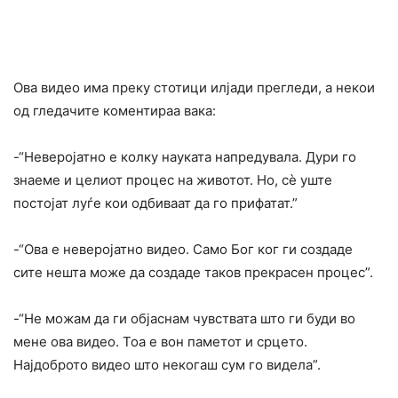
Ова видео има преку стотици илјади прегледи, а некои
од гледачите коментираа вака:
-“Неверојатно е колку науката напредувала. Дури го
знаеме и целиот процес на животот. Но, сè уште
постојат луѓе кои одбиваат да го прифатат.”
-“Ова е неверојатно видео. Само Бог ког ги создаде
сите нешта може да создаде таков прекрасен процес”.
-“Не можам да ги објаснам чувствата што ги буди во
мене ова видео. Тоа е вон паметот и срцето.
Најдоброто видео што некогаш сум го видела”.