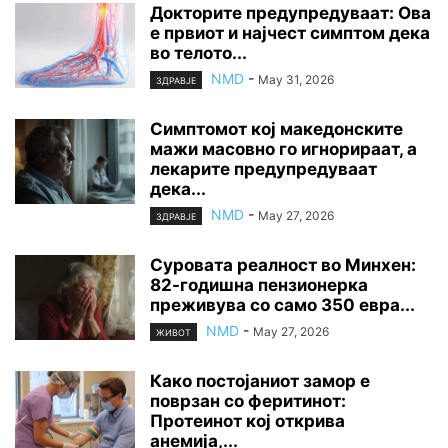
Докторите предупредуваат: Ова
е првиот и најчест симптом дека
во телото...
NMD
-
May 31, 2026
ЗДРАВЈЕ
Симптомот кој македонските
мажи масовно го игнорираат, а
лекарите предупредуваат
дека...
NMD
-
May 27, 2026
ЗДРАВЈЕ
Суровата реалност во Минхен:
82-годишна пензионерка
преживува со само 350 евра...
NMD
-
May 27, 2026
ЖИВОТ
Како постојаниот замор е
поврзан со феритинот:
Протеинот кој открива
анемија,...