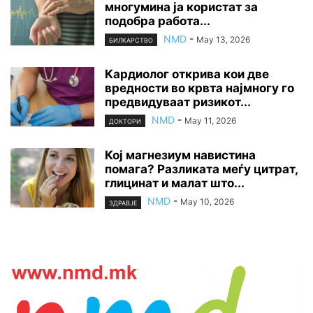
многумина ја користат за
подобра работа...
NMD
-
May 13, 2026
БИЛКАРСТВО
Кардиолог открива кои две
вредности во крвта најмногу го
предвидуваат ризикот...
NMD
-
May 11, 2026
ДОКТОРИ
Кој магнезиум навистина
помага? Разликата меѓу цитрат,
глицинат и малат што...
NMD
-
May 10, 2026
ЗДРАВЈЕ