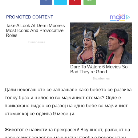
Дали некогаш сте се запрашале како бебето се развива
толку брзо и целосно во мајчиниот стомак? Овде е
прикажано видео со развој на едно бебе во мајчиниот
стомак кој се одвива 9 месеци.
Животот е навистина прекрасен! Всушност, развојот на
човековиот живот во мајчината утроба е беверојатен.