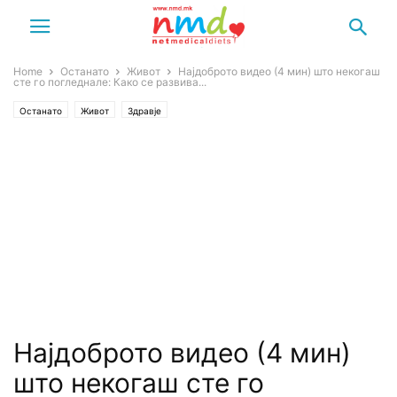
Home
Останато
Живот
Најдоброто видео (4 мин) што некогаш
сте го погледнале: Како се развива...
Останато
Живот
Здравје
Најдоброто видео (4 мин)
што некогаш сте го