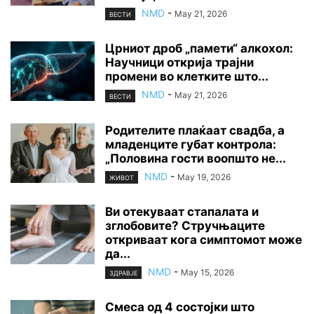
NMD
-
May 21, 2026
ВЕСТИ
Црниот дроб „памети“ алкохол:
Научници открија трајни
промени во клетките што...
NMD
-
May 21, 2026
ВЕСТИ
Родителите плаќаат свадба, а
младенците губат контрола:
„Половина гости воопшто не...
NMD
-
May 19, 2026
ЖИВОТ
Ви отекуваат стапалата и
зглобовите? Стручњаците
откриваат кога симптомот може
да...
NMD
-
May 15, 2026
ЗДРАВЈЕ
Смеса од 4 состојки што