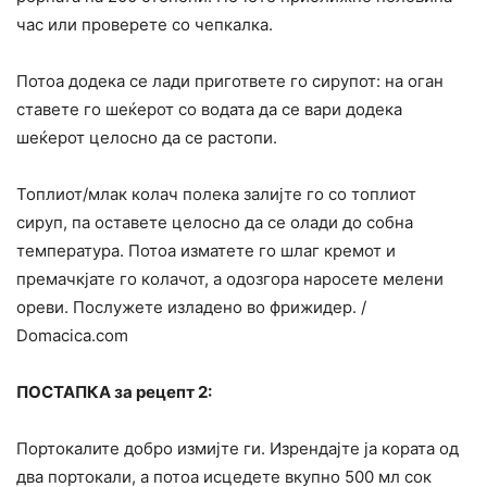
час или проверете со чепкалка.
Потоа додека се лади пригответе го сирупот: на оган
ставете го шеќерот со водата да се вари додека
шеќерот целосно да се растопи.
Топлиот/млак колач полека залијте го со топлиот
сируп, па оставете целосно да се олади до собна
температура. Потоа изматете го шлаг кремот и
премачкјате го колачот, а одозгора наросете мелени
ореви. Послужете изладено во фрижидер. /
Domaсica.сom
ПОСТАПКА за рецепт 2:
Портокалите добро измијте ги. Изрендајте ја кората од
два портокали, а потоа исцедете вкупно 500 мл сок