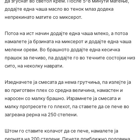
да згуснат во светол крем. После 5-8 минути матење,
додајте една чаша масло во тенок млаз додека
непрекинато матите со миксерот.
Потоа на ист начин додајте една чаша млеко, а потоа
намалете ја брзината на миксерот и додајте една чаша
мелени ореви. Во брашното додајте една кесичка
прашок за печиво, па додајте го во течните состојки низ
сито, на неколку наврати.
Изедначете ја смесата да нема грутчиња, па излејте ја
во приготвен плех со средна величина, намастен и
наросен со малку брашно. Израмнете ја смесата и
малку протресете го плехот, па ставете да се пече во
загреана рерна на 250 степени.
Штом го ставите колачот да се пече, намалете ја
рерната на 200 степени. Печете приближно половина