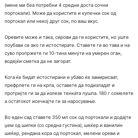
(мене ми беа потребни 4 средни доста сочни
портокали). Може да користите и купечки сок од
портокал или некој друг сок, по ваш вкус.
Оревите може и така, сирови да ги користите, но уште
поубави се ако ги истостирате. Ставете ги во тава и на
суво пропржете ги 10-тина минути на умерен оган,
водејќи сметка да не загорат.
Кога ќе бидат истостирани и убаво ќе замирисаат,
префрлете ги на крпа, оставете да подизладат и
протријте ги за да излезе тенката лушпа. 180 г сомелете
а остатокот исечкајте ги за наросување.
Во еден сад ставете 350 мл сок од портокали и додајте
џем од шипки (со средна густина), шеќер и ванилин
шеќер, рендана кора од портокал, мелени ореви и