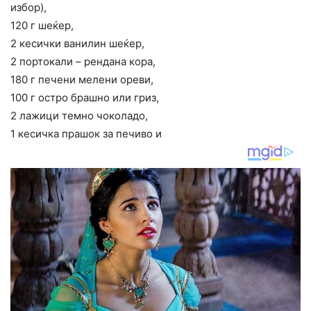
избор),
120 г шеќер,
2 кесички ванилин шеќер,
2 портокали – рендана кора,
180 г печени мелени ореви,
100 г остро брашно или гриз,
2 лажици темно чоколадо,
1 кесичка прашок за печиво и