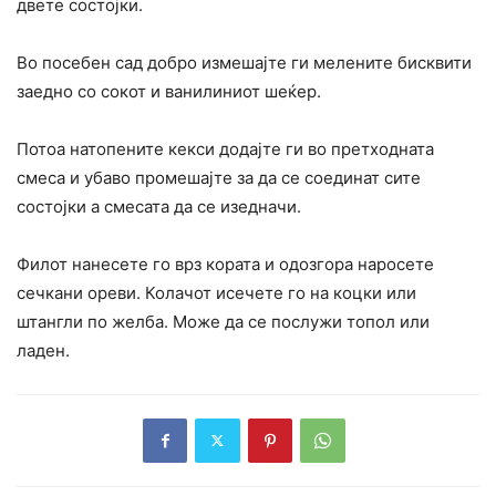
двете состојки.
Во посебен сад добро измешајте ги мелените бисквити
заедно со сокот и ванилиниот шеќер.
Потоа натопените кекси додајте ги во претходната
смеса и убаво промешајте за да се соединат сите
состојки а смесата да се изедначи.
Филот нанесете го врз кората и одозгора наросете
сечкани ореви. Колачот исечете го на коцки или
штангли по желба. Може да се послужи топол или
ладен.