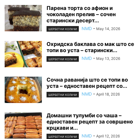
Парена торта со афион и
чоколаден прелив – сочен
старински десерт...
NMD
-
May 14, 2026
ШЕРБЕТНИ КОЛАЧИ
Охридска баклава со мак што се
топи во уста – старински...
NMD
-
May 13, 2026
ШЕРБЕТНИ КОЛАЧИ
Сочна раванија што се топи во
уста – едноставен рецепт со...
NMD
-
April 18, 2026
ШЕРБЕТНИ КОЛАЧИ
Домашни тулумби со чаша –
едноставен рецепт за совршено
крцкави и...
NMD
-
April 12, 2026
ШЕРБЕТНИ КОЛАЧИ