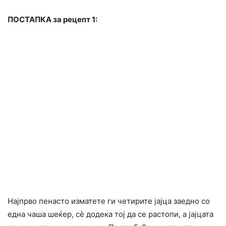
ПОСТАПКА за рецепт 1:
Најпрво пенасто изматете ги четирите јајца заедно со
една чаша шеќер, сè додека тој да се растопи, а јајцата