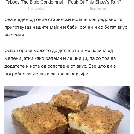
Ова е еден од оние старински колачи кои редовно ги
приготвуваа нашите мајки и баби, сочен и со богат вкус
на ореви.
Освен ореви можете да додадете и мешавина од
мелени јатки како бадеми и лешници, па со тоа да
додатете и нота од сопствениот вкус. Еве што ви е
потребно за мрсна и за посна верзија: