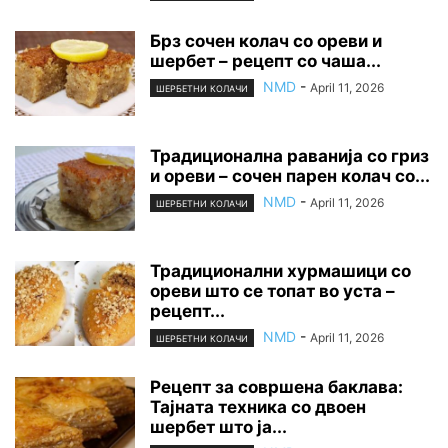
Брз сочен колач со ореви и
шербет – рецепт со чаша...
NMD
-
April 11, 2026
ШЕРБЕТНИ КОЛАЧИ
Традиционална раванија со гриз
и ореви – сочен парен колач со...
NMD
-
April 11, 2026
ШЕРБЕТНИ КОЛАЧИ
Традиционални хурмашици со
ореви што се топат во уста –
рецепт...
NMD
-
April 11, 2026
ШЕРБЕТНИ КОЛАЧИ
Рецепт за совршена баклава:
Тајната техника со двоен
шербет што ја...