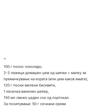
<
100 г посно чоколадо,
2-3 лажици домашен џем од шипки + малку за
премачкување на кората (или џем каков имате),
120 г посни мелени бисквити,
1 кесичка ванилин шеќер,
150 мл свежо цеден сок од портокал.
За посипување: 50 г сечкани ореви