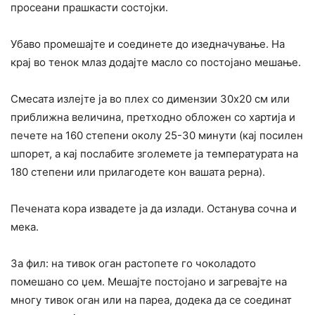
просеани прашкасти состојки.
Убаво промешајте и соединете до изедначување. На
крај во тенок млаз додајте масло со постојано мешање.
Смесата излејте ја во плех со димензии 30х20 см или
приближна величина, претходно обложен со хартија и
печете на 160 степени околу 25-30 минути (кај посилен
шпорет, а кај послабите зголемете ја температурата на
180 степени или прилагодете кон вашата рерна).
Печената кора извадете ја да излади. Останува сочна и
мека.
За фил: на тивок оган растопете го чоколадото
помешано со џем. Мешајте постојано и загревајте на
многу тивок оган или на пареа, додека да се соединат