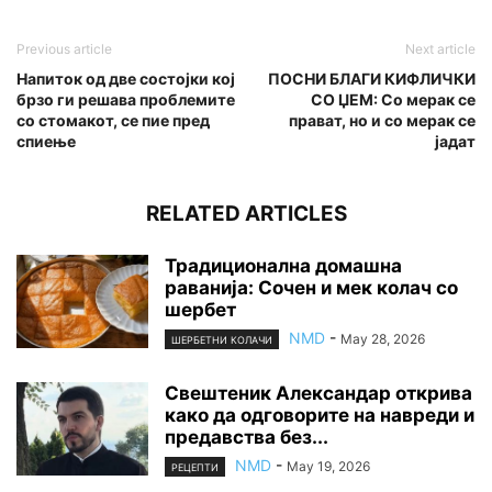
Previous article
Next article
Напиток од две состојки кој
ПОСНИ БЛАГИ КИФЛИЧКИ
брзо ги решава проблемите
СО ЏЕМ: Со мерак се
со стомакот, се пие пред
прават, но и со мерак се
спиење
јадат
RELATED ARTICLES
Традиционална домашна
раванија: Сочен и мек колач со
шербет
NMD
-
May 28, 2026
ШЕРБЕТНИ КОЛАЧИ
Свештеник Александар открива
како да одговорите на навреди и
предавства без...
NMD
-
May 19, 2026
РЕЦЕПТИ