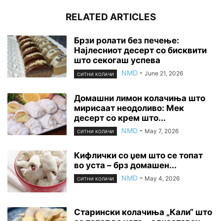
RELATED ARTICLES
Брзи ролати без печење:
Најлесниот десерт со бисквити
што секогаш успева
NMD
-
June 21, 2026
СИТНИ КОЛАЧИ
Домашни лимон колачиња што
мирисаат неодоливо: Мек
десерт со крем што...
NMD
-
May 7, 2026
СИТНИ КОЛАЧИ
Кифлички со џем што се топат
во уста – брз домашен...
NMD
-
May 4, 2026
СИТНИ КОЛАЧИ
Старински колачиња „Кали“ што