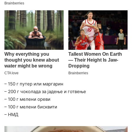
– 150 г путер или маргарин
– 200 г чоколада за јадење и готвење
– 100 г мелени ореви
– 100 г мелени бисквити
– НМД