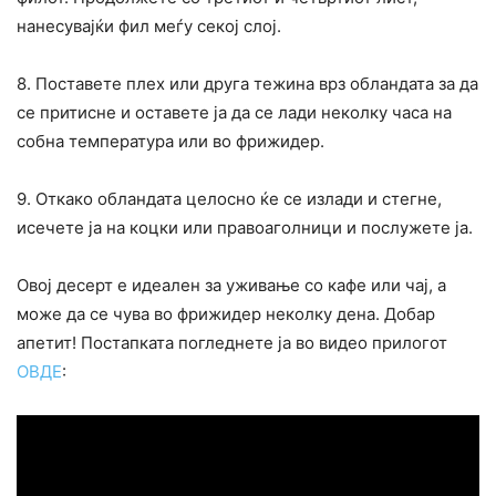
нанесувајќи фил меѓу секој слој.
8. Поставете плех или друга тежина врз обландата за да
се притисне и оставете ја да се лади неколку часа на
собна температура или во фрижидер.
9. Откако обландата целосно ќе се излади и стегне,
исечете ја на коцки или правоаголници и послужете ја.
Овој десерт е идеален за уживање со кафе или чај, а
може да се чува во фрижидер неколку дена. Добар
апетит! Постапката погледнете ја во видео прилогот
ОВДЕ
: