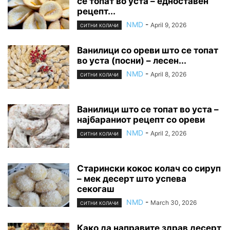
се топат во уста – едноставен
рецепт...
NMD
-
April 9, 2026
СИТНИ КОЛАЧИ
Ванилици со ореви што се топат
во уста (посни) – лесен...
NMD
-
April 8, 2026
СИТНИ КОЛАЧИ
Ванилици што се топат во уста –
најбараниот рецепт со ореви
NMD
-
April 2, 2026
СИТНИ КОЛАЧИ
Старински кокос колач со сируп
– мек десерт што успева
секогаш
NMD
-
March 30, 2026
СИТНИ КОЛАЧИ
Како да направите здрав десерт