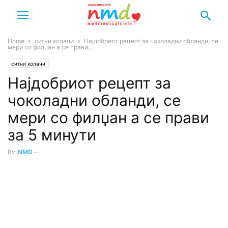
Home
ситни колачи
Најдобриот рецепт за чоколадни обланди, се
мери со филџан а се прави...
ситни колачи
Најдобриот рецепт за
чоколадни обланди, се
мери со филџан а се прави
за 5 минути
By
NMD
-