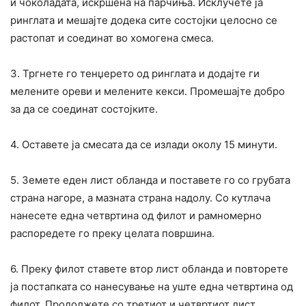
и чоколадата, искршена на парчиња. Исклучете ја
ринглата и мешајте додека сите состојки целосно се
растопат и соединат во хомогена смеса.
3. Тргнете го тенџерето од ринглата и додајте ги
мелените ореви и мелените кекси. Промешајте добро
за да се соединат состојките.
4. Оставете ја смесата да се излади околу 15 минути.
5. Земете еден лист обланда и поставете го со грубата
страна нагоре, а мазната страна надолу. Со кутлача
нанесете една четвртина од филот и рамномерно
распоредете го преку целата површина.
6. Преку филот ставете втор лист обланда и повторете
ја постапката со нанесување на уште една четвртина од
филот. Продолжете со третиот и четвртиот лист,