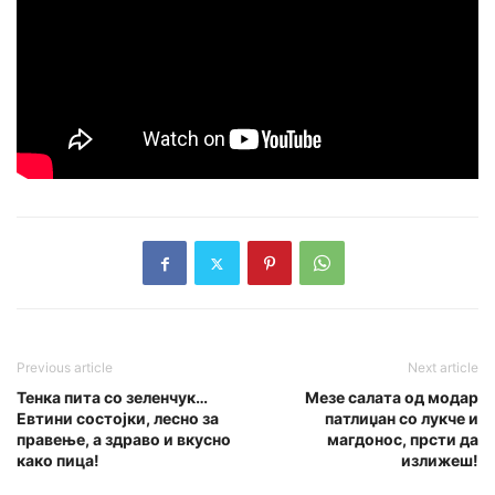
Previous article
Next article
Тенка пита со зеленчук…
Мезе салата од модар
Евтини состојки, лесно за
патлиџан со лукче и
правење, а здраво и вкусно
магдонос, прсти да
како пица!
излижеш!