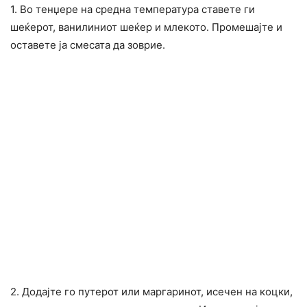
1. Во тенџере на средна температура ставете ги
шеќерот, ванилиниот шеќер и млекото. Промешајте и
оставете ја смесата да зоврие.
2. Додајте го путерот или маргаринот, исечен на коцки,