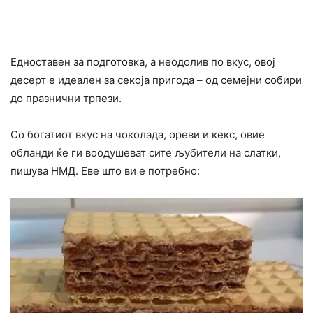
Едноставен за подготовка, а неодолив по вкус, овој
десерт е идеален за секоја пригода – од семејни собири
до празнични трпези.
Со богатиот вкус на чоколада, ореви и кекс, овие
обланди ќе ги воодушеват сите љубители на слатки,
пишува НМД. Еве што ви е потребно: