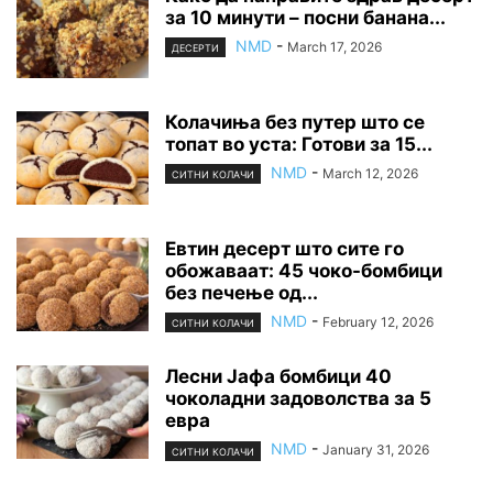
за 10 минути – посни банана...
NMD
-
March 17, 2026
ДЕСЕРТИ
Колачиња без путер што се
топат во уста: Готови за 15...
NMD
-
March 12, 2026
СИТНИ КОЛАЧИ
Евтин десерт што сите го
обожаваат: 45 чоко-бомбици
без печење од...
NMD
-
February 12, 2026
СИТНИ КОЛАЧИ
Лесни Јафа бомбици 40
чоколадни задоволства за 5
евра
NMD
-
January 31, 2026
СИТНИ КОЛАЧИ