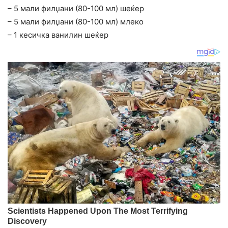
– 5 мали филџани (80-100 мл) шеќер
– 5 мали филџани (80-100 мл) млеко
– 1 кесичка ванилин шеќер