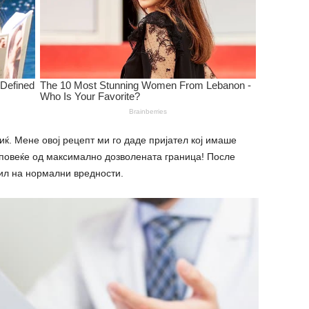
ќ. Мене овој рецепт ми го даде пријател кој имаше
 повеќе од максимално дозволената граница! После
ил на нормални вредности.