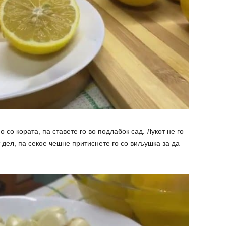
 со кората, па ставете го во подлабок сад. Лукот не го
 дел, па секое чешне притиснете го со виљушка за да