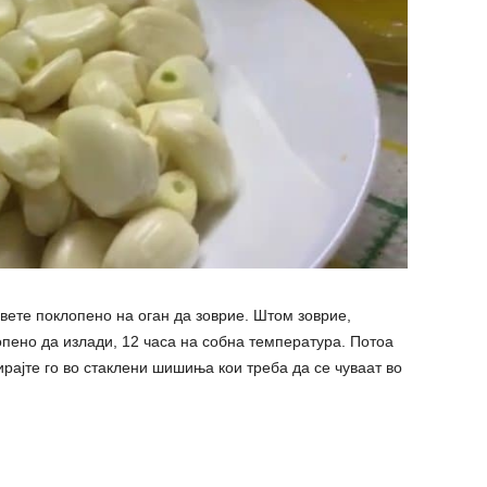
авете поклопено на оган да зоврие. Штом зоврие,
лопено да излади, 12 часа на собна температура. Потоа
ирајте го во стаклени шишиња кои треба да се чуваат во