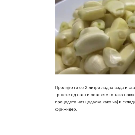
Прелијте ги со 2 литри ладна вода и ст
тргнете од оган и оставете го така пок
процедете низ цедалка како чај и склад
фрижидер.