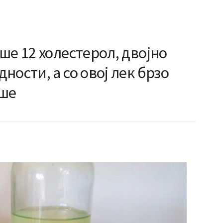
ше 12 холестерол, двојно
ности, а со овој лек брзо
аше