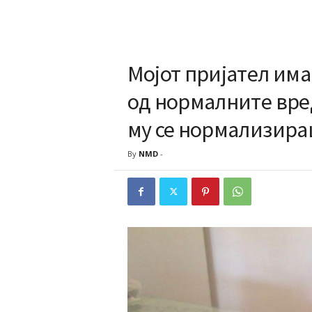
Мојот пријател има
од нормалните вред
му се нормализир
By
NMD
-