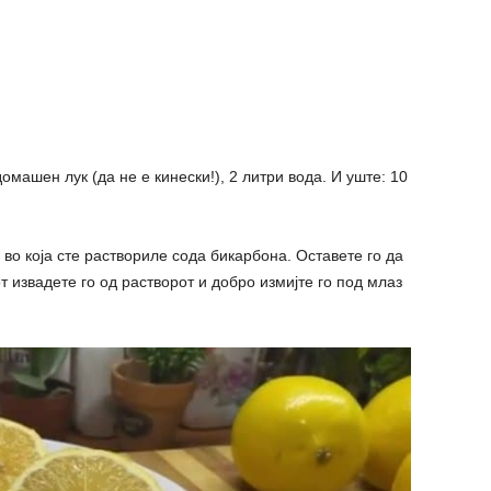
домашен лук (да не е кинески!), 2 литри вода. И уште: 10
во која сте раствориле сода бикарбона. Оставете го да
т извадете го од растворот и добро измијте го под млаз