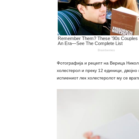
Фотографија и рецепт на Верица Николи
холестерол и преку 12 единици, двојно
испиениот лек холестеролот му се врат