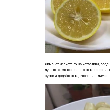
Лимонот исечете го на четвртини, заедно
лупете, само отстранете го коренестиот
пукне и додајте го кај исечениот лимон.