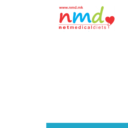
Н
М
Д