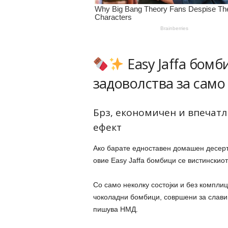
Easy Jaffa бомб
задоволства за само 
Брз, економичен и впечатл
ефект
Ако барате едноставен домашен десерт 
овие Easy Jaffa бомбици се вистинскиот
Со само неколку состојки и без компли
чоколадни бомбици, совршени за слави,
пишува НМД.