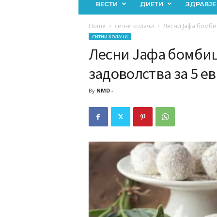
ВЕСТИ
ДИЕТИ
ЗДРАВЈЕ
Home
ситни колачи
Лесни Јафа бомбиц
СИТНИ КОЛАЧИ
Лесни Јафа бомбиц
задоволства за 5 е
By
NMD
-