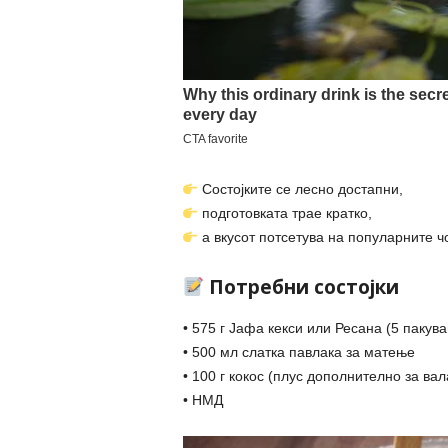
Состојките се лесно достапни,
подготовката трае кратко,
а вкусот потсетува на популарните ч
Потребни состојки
• 575 г Јафа кекси или Ресана (5 пакува
• 500 мл слатка павлака за матење
• 100 г кокос (плус дополнително за ва
• НМД