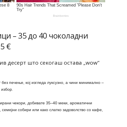
ици – 35 до 40 чоколадни
5 €
ив десерт што секогаш остава „wow“
без печење, кој изгледа луксузно, а чини минимално –
 избор.
цирани чекори, добивате 35–40 меки, ароматични
 семејни собири или како слатко задоволство со кафе,