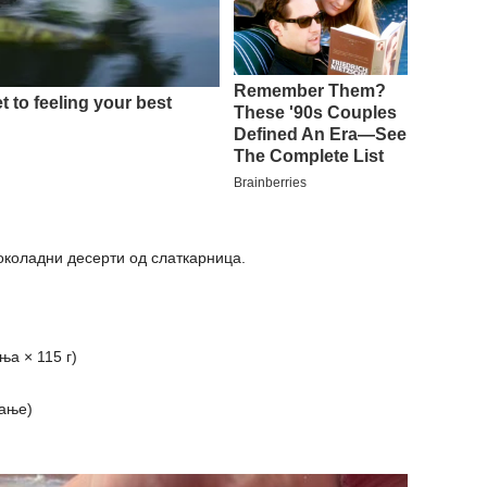
околадни десерти од слаткарница.
ња × 115 г)
лање)