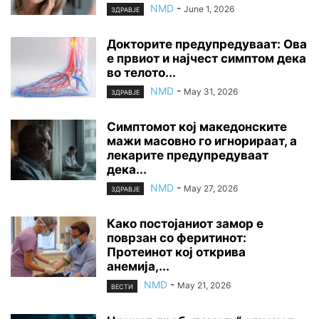
NMD
-
June 1, 2026
ЗДРАВЈЕ
Докторите предупредуваат: Ова
е првиот и најчест симптом дека
во телото...
NMD
-
May 31, 2026
ЗДРАВЈЕ
Симптомот кој македонските
мажи масовно го игнорираат, а
лекарите предупредуваат
дека...
NMD
-
May 27, 2026
ЗДРАВЈЕ
Како постојаниот замор е
поврзан со феритинот:
Протеинот кој открива
анемија,...
NMD
-
May 21, 2026
ВЕСТИ