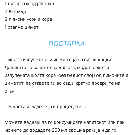
1 литар сок од јаболко
200 г мед
3 лимони -сок и кора
1 стапче цимет
ПОСТАПКА:
Тиквата излупете ја и исечете ја на ситни коцки.
Додадете го сокот од јаболката, медот, сокот и
излупената шолта кора (без белиот слој) од лимоните и
циметот, па ставете ги во сад и кратко провријте на
оган.
Течноста изладете ја и процедете ја.
Можете веднаш да го консумирате напитокот или пак
можете да додадете 250 мл овошна ракија и да го