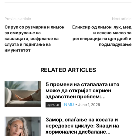
Previous article
Next article
Сируп со рузмарин и лимон
Еликсир од лимон, лук, мед
за смирување на
и ленено масло за
кашлицата, исфрлање на
регенерација на црн дроб и
слузта и подигање на
подмладување
имунитетот
RELATED ARTICLES
5 промени на стапалата што
може да откријат скриен
здравствен проблем:...
NMD
-
June 1, 2026
ЗДРАВЈЕ
Замор, опаѓање на косата и
нередовен циклус: Знаци на
хормонален дисбаланс...