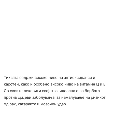
Тиквата содржи високо ниво на антиоксиданси и
каротен, како и особено високо ниво на витамин Ц и Е.
Со своите лековити својства, идеална е во борбата
против срцеви заболувања, за намалување на ризикот
од рак, катаракта и мозочен удар.