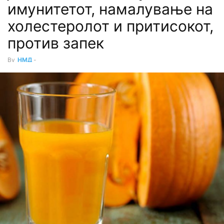
имунитетот, намалување на
холестеролот и притисокот,
против запек
By
НМД
-