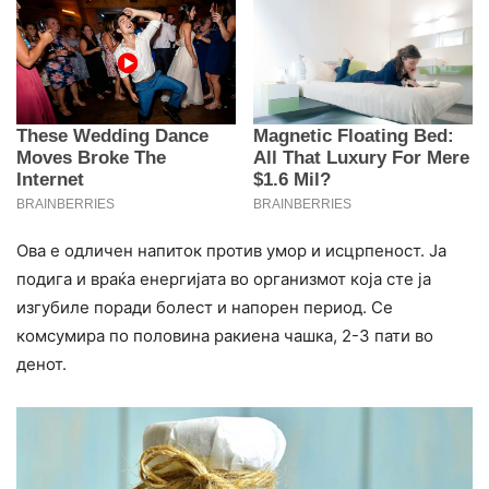
Ова е одличен напиток против умор и исцрпеност. Ја
подига и враќа енергијата во организмот која сте ја
изгубиле поради болест и напорен период. Се
комсумира по половина ракиена чашка, 2-3 пати во
денот.