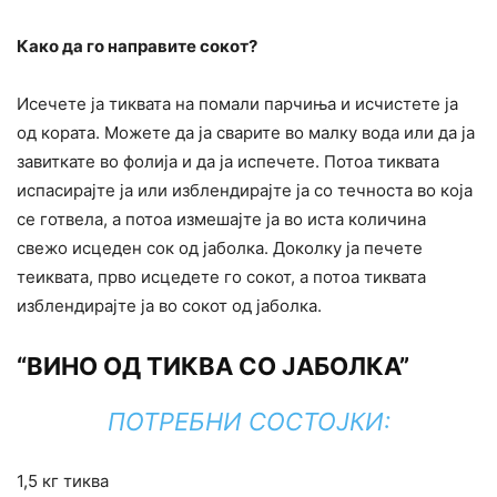
Како да го направите сокот?
Исечете ја тиквата на помали парчиња и исчистете ја
од кората. Можете да ја сварите во малку вода или да ја
завиткате во фолија и да ја испечете. Потоа тиквата
испасирајте ја или изблендирајте ја со течноста во која
се готвела, а потоа измешајте ја во иста количина
свежо исцеден сок од јаболка. Доколку ја печете
теиквата, прво исцедете го сокот, а потоа тиквата
изблендирајте ја во сокот од јаболка.
“ВИНО ОД ТИКВА СО ЈАБОЛКА”
ПОТРЕБНИ СОСТОЈКИ:
1,5 кг тиква