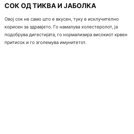
СОК ОД ТИКВА И ЈАБОЛКА
Овој сок не само што е вкусен, туку е исклучително
корисен за здравјето. Го намалува холестеролот, ја
подобрува дигестијата, го нормализира високиот крвен
притисок и го зголемува имунитетот.