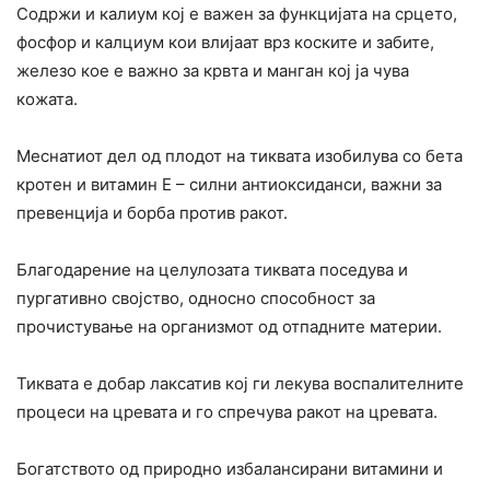
Содржи и калиум кој е важен за функцијата на срцето,
фосфор и калциум кои влијаат врз коските и забите,
железо кое е важно за крвта и манган кој ја чува
кожата.
Меснатиот дел од плодот на тиквата изобилува со бета
кротен и витамин Е – силни антиоксиданси, важни за
превенција и борба против ракот.
Благодарение на целулозата тиквата поседува и
пургативно својство, односно способност за
прочистување на организмот од отпадните материи.
Тиквата е добар лаксатив кој ги лекува воспалителните
процеси на цревата и го спречува ракот на цревата.
Богатството од природно избалансирани витамини и