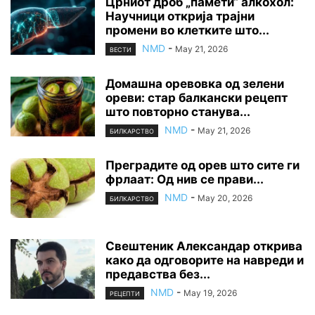
Црниот дроб „памети“ алкохол:
Научници открија трајни
промени во клетките што...
NMD
-
May 21, 2026
ВЕСТИ
Домашна оревовка од зелени
ореви: стар балкански рецепт
што повторно станува...
NMD
-
May 21, 2026
БИЛКАРСТВО
Преградите од орев што сите ги
фрлаат: Од нив се прави...
NMD
-
May 20, 2026
БИЛКАРСТВО
Свештеник Александар открива
како да одговорите на навреди и
предавства без...
NMD
-
May 19, 2026
РЕЦЕПТИ