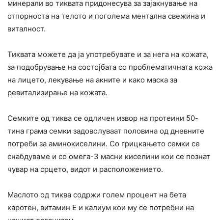
минерали во тиквата придонесува за зајакнување на
отпорноста на телото и поголема ментална свежина и
виталност.
Тиквата можете да ја употребувате и за нега на кожата,
за подобрување на состојбата со проблематичната кожа
на лицето, лекување на акните и како маска за
ревитализирање на кожата.
Семките од тиква се одличен извор на протеини 50-
тина грама семки задоволуваат половина од дневните
потреби за аминокиселини. Со грицкањето семки се
снабдуваме и со омега-3 масни киселини кои се познат
чувар на срцето, видот и расположението.
Маслото од тиква содржи голем процент на бета
каротен, витамин Е и калиум кои му се потребни на