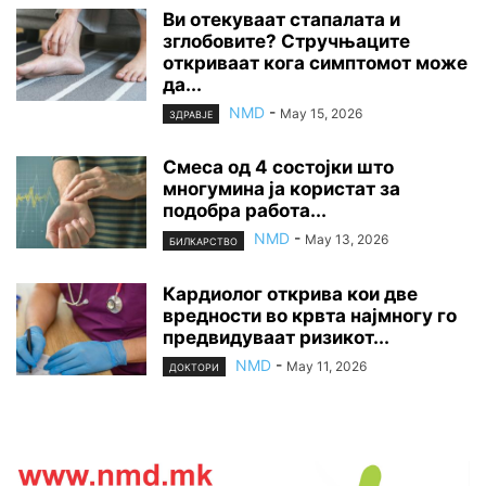
Ви отекуваат стапалата и
зглобовите? Стручњаците
откриваат кога симптомот може
да...
NMD
-
May 15, 2026
ЗДРАВЈЕ
Смеса од 4 состојки што
многумина ја користат за
подобра работа...
NMD
-
May 13, 2026
БИЛКАРСТВО
Кардиолог открива кои две
вредности во крвта најмногу го
предвидуваат ризикот...
NMD
-
May 11, 2026
ДОКТОРИ