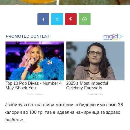
Изобилува со хранливи материи, а бидејќи има само 28
калории во 100 гр, таа е идеална намирница за здраво
слабење.