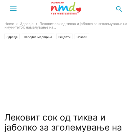
Home
Здравје
Лековит сок од тиква и јаболко за зголемување на
имунитетот, намалување на...
Здравје
Народна медицина
Рецепти
Сокови
Лековит сок од тиква и
јаболко за зголемување на