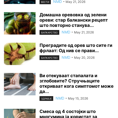
NMD
-
May 21, 2026
ВЕСТИ
Домашна оревовка од зелени
ореви: стар балкански рецепт
што повторно станува...
NMD
-
May 21, 2026
БИЛКАРСТВО
Преградите од орев што сите ги
фрлаат: Од нив се прави...
NMD
-
May 20, 2026
БИЛКАРСТВО
Ви отекуваат стапалата и
зглобовите? Стручњаците
откриваат кога симптомот може
да...
NMD
-
May 15, 2026
ЗДРАВЈЕ
Смеса од 4 состојки што
многумина ја користат за