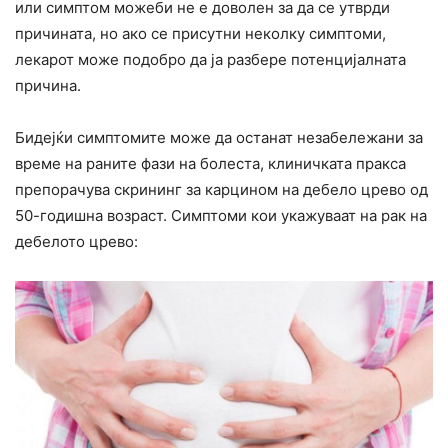
или симптом можеби не е доволен за да се утврди
причината, но ако се присутни неколку симптоми,
лекарот може подобро да ја разбере потенцијалната
причина.
Бидејќи симптомите може да останат незабележани за
време на раните фази на болеста, клиничката пракса
препорачува скрининг за карцином на дебело црево од
50-годишна возраст. Симптоми кои укажуваат на рак на
дебелото црево: