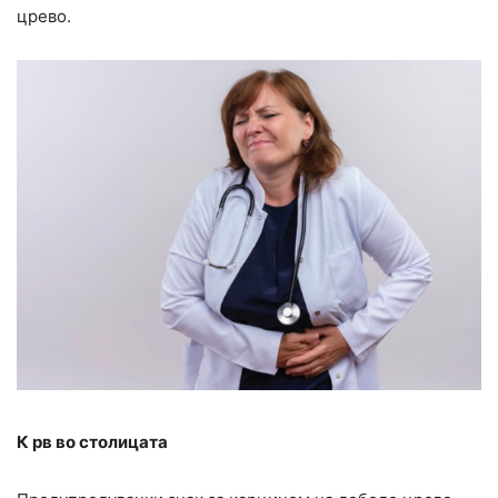
црево.
К рв во столицата