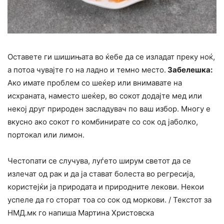
Оставете ги шишињата во ќебе да се изладат преку ноќ,
а потоа чувајте го на ладно и темно место.
Забелешка:
Ако имате проблем со шеќер или внимавате на
исхраната, наместо шеќер, во сокот додајте мед или
некој друг природен засладувач по ваш избор. Многу е
вкусно ако сокот го комбинирате со сок од јаболко,
портокал или лимон.
Честопати се случува, луѓето ширум светот да се
излечат од рак и да ја стават болеста во регресија,
користејќи ја природата и природните лекови. Некои
успеле да го сторат тоа со сок од моркови. / Текстот за
НМД.мк го напиша Мартина Христовска