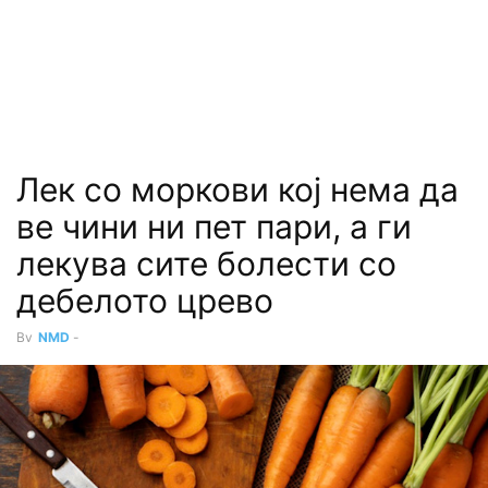
Лек со моркови кој нема да
ве чини ни пет пари, а ги
лекува сите болести со
дебелото црево
By
NMD
-