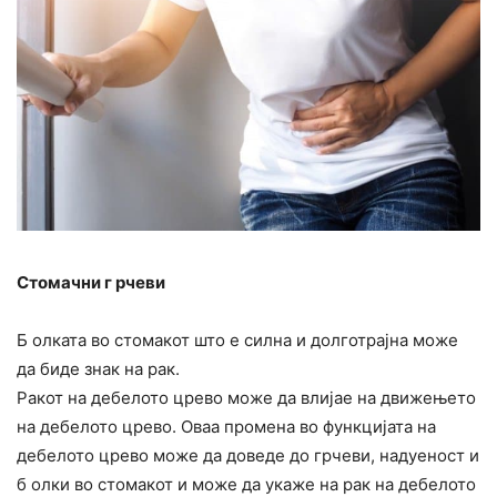
Стомачни г рчеви
Б олката во стомакот што е силна и долготрајна може
да биде знак на рак.
Ракот на дебелото црево може да влијае на движењето
на дебелото црево. Оваа промена во функцијата на
дебелото црево може да доведе до грчеви, надуеност и
б олки во стомакот и може да укаже на рак на дебелото