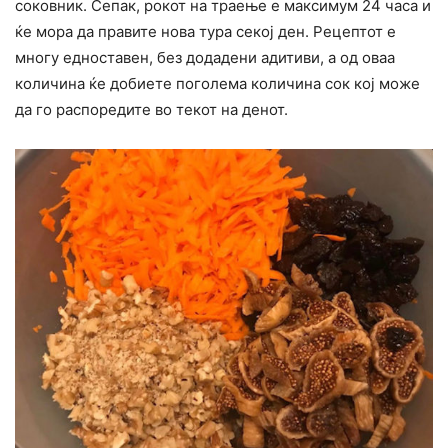
соковник. Сепак, рокот на траење е максимум 24 часа и
ќе мора да правите нова тура секој ден. Рецептот е
многу едноставен, без додадени адитиви, а од оваа
количина ќе добиете поголема количина сок кој може
да го распоредите во текот на денот.