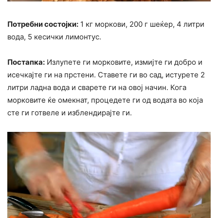
Потребни состојки:
1 кг моркови, 200 г шеќер, 4 литри
вода, 5 кесички лимонтус.
Постапка:
Излупете ги морковите, измијте ги добро и
исечкајте ги на прстени. Ставете ги во сад, истурете 2
литри ладна вода и сварете ги на овој начин. Кога
морковите ќе омекнат, процедете ги од водата во која
сте ги готвеле и изблендирајте ги.