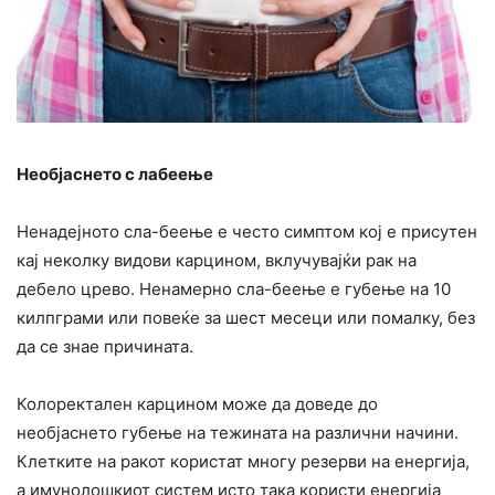
Необјаснето с лабеење
Ненадејното сла-беење е често симптом кој е присутен
кај неколку видови карцином, вклучувајќи рак на
дебело црево. Ненамерно сла-беење е губење на 10
килпграми или повеќе за шест месеци или помалку, без
да се знае причината.
Колоректален карцином може да доведе до
необјаснето губење на тежината на различни начини.
Клетките на ракот користат многу резерви на енергија,
а имунолошкиот систем исто така користи енергија