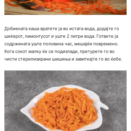
Добиената каша вратете ја во истата вода, додајте го
шеќерот, лимонтусот и уште 2 литри вода. Гответе ја
содржината уште половина час, мешајќи повремено.
Кога сокот малку ќе се подизлади, претурете го во
чисти стерилизирани шишиња и завиткајте го во ќебе.