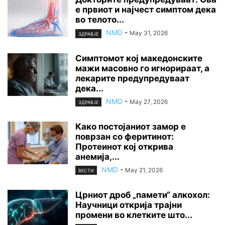
е првиот и најчест симптом дека
во телото...
NMD
-
May 31, 2026
ЗДРАВЈЕ
Симптомот кој македонските
мажи масовно го игнорираат, а
лекарите предупредуваат
дека...
NMD
-
May 27, 2026
ЗДРАВЈЕ
Како постојаниот замор е
поврзан со феритинот:
Протеинот кој открива
анемија,...
NMD
-
May 21, 2026
ВЕСТИ
Црниот дроб „памети“ алкохол:
Научници открија трајни
промени во клетките што...