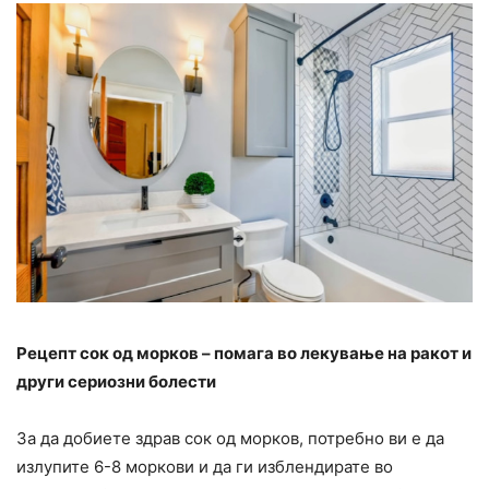
Рецепт сок од морков – помага во лекување на ракот и
други сериозни болести
За да добиете здрав сок од морков, потребно ви е да
излупите 6-8 моркови и да ги изблендирате во