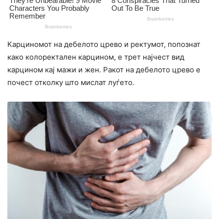
Карциномот на дебелото црево и ректумот, попознат
како колоректален карцином, е трет најчест вид
карцином кај мажи и жен. Ракот на дебелото црево е
почест отколку што мислат луѓето.