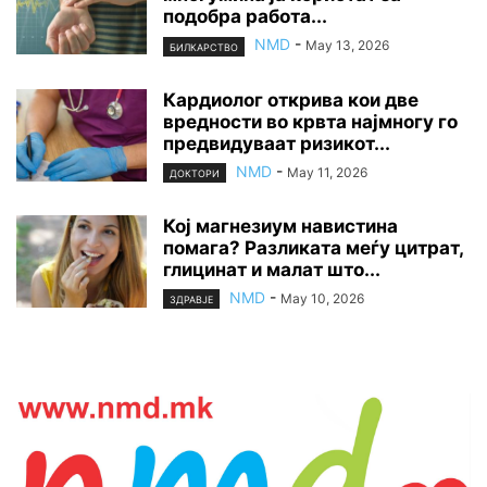
подобра работа...
NMD
-
May 13, 2026
БИЛКАРСТВО
Кардиолог открива кои две
вредности во крвта најмногу го
предвидуваат ризикот...
NMD
-
May 11, 2026
ДОКТОРИ
Кој магнезиум навистина
помага? Разликата меѓу цитрат,
глицинат и малат што...
NMD
-
May 10, 2026
ЗДРАВЈЕ