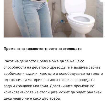
Промена на конзистентноста на столицата
Ракот на дебелото црево може да се меша со
способноста на дебелото црево да ги извршува своите
вообичаени задачи, како што е ослободување на телото
од ток-сични материи, но исто така и апсорпција на
вода и хранливи материи. Драстичните промени во
конзистентноста на столицата можат да бидат ран знак
дека нешто не е како што треба.