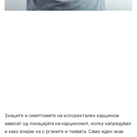
Знаците и симптомите на колоректален карцином
зависат од локацијата на карциномот, колку напредувал
и како влијае на о рганите и ткивата. Само еден знак