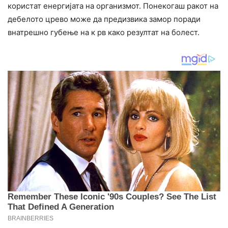
користат енергијата на организмот. Понекогаш ракот на
дебелото црево може да предизвика замор поради
внатрешно губење на к рв како резултат на болест.