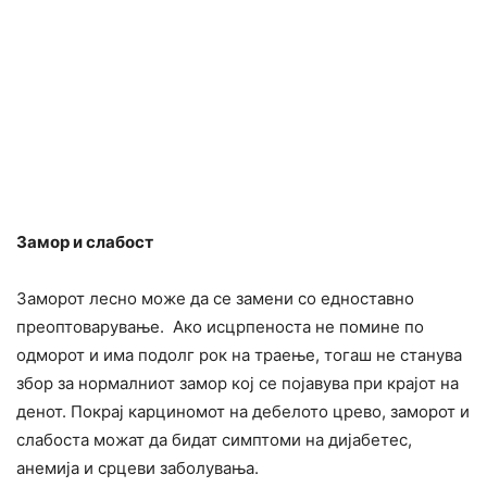
Замор и слабост
Заморот лесно може да се замени со едноставно
преоптоварување. Ако исцрпеноста не помине по
одморот и има подолг рок на траење, тогаш не станува
збор за нормалниот замор кој се појавува при крајот на
денот. Покрај карциномот на дебелото црево, заморот и
слабоста можат да бидат симптоми на дијабетес,
анемија и срцеви заболувања.