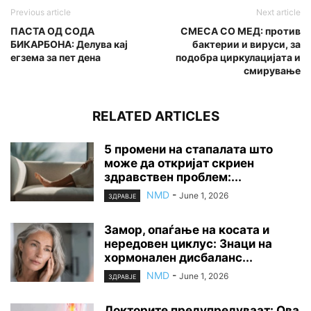
Previous article
Next article
ПАСТА ОД СОДА
СМЕСА СО МЕД: против
БИКАРБОНА: Делува кај
бактерии и вируси, за
егзема за пет дена
подобра циркулацијата и
смирување
RELATED ARTICLES
5 промени на стапалата што
може да откријат скриен
здравствен проблем:...
NMD
-
June 1, 2026
ЗДРАВЈЕ
Замор, опаѓање на косата и
нередовен циклус: Знаци на
хормонален дисбаланс...
NMD
-
June 1, 2026
ЗДРАВЈЕ
Докторите предупредуваат: Ова