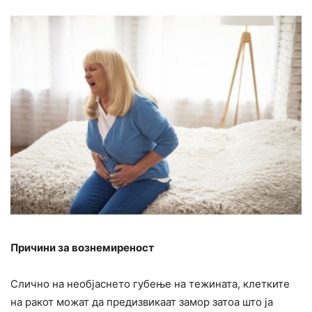
Причини за вознемиреност
Слично на необјаснето губење на тежината, клетките
на ракот можат да предизвикаат замор затоа што ја