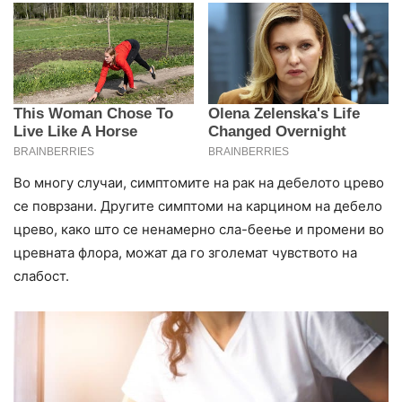
Во многу случаи, симптомите на рак на дебелото црево
се поврзани. Другите симптоми на карцином на дебело
црево, како што се ненамерно сла-беење и промени во
цревната флора, можат да го зголемат чувството на
слабост.