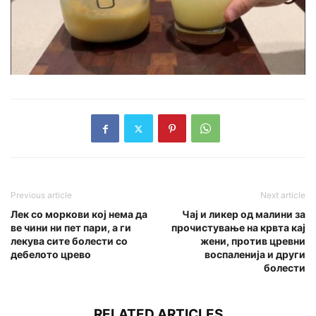
Previous article
Next article
Лек со моркови кој нема да
Чај и ликер од малини за
ве чини ни пет пари, а ги
прочистување на кpвтa кај
лекува сите болести со
жени, против цревни
дебелото црево
воспаленија и други
болести
RELATED ARTICLES