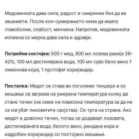
Медовинката дава сила, радост и смирение без да ве
зашемети. После кон-сумирањето нема да имате
главоболки, слабост, мачнина. Напротив, медовинката
испиена со мерка дава сила и здравје.
Потребни состојки:
500 г мед, 800 мл лозова ракија 38-
42%, 100 мл дестилирана вода, 100 мл суво бело вино 1
лимонова кора, 1 прстофат коријандер.
Постапка:
Медот се става во поголемо тенџере и со
мешање се загрева на умерена температура колку да
стане течен (не смее на повисока температура за да не
се изгубат лековитите својства). Се трга на страна. Ако
медот е доволно течен, тогаш се додаваат лозовата,
дестилираната вода, белото вино, рендана кора и
издробен коријандер со постојано мешање.