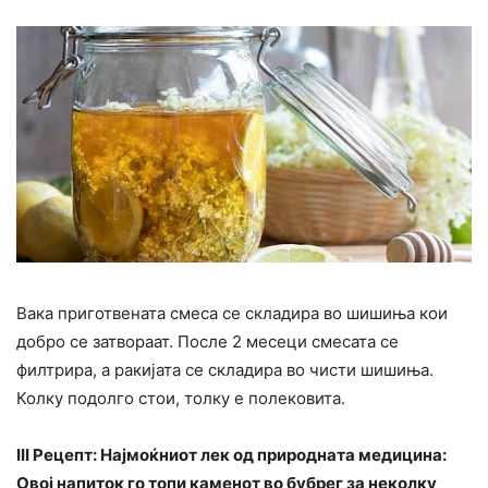
Вака приготвената смеса се складира во шишиња кои
добро се затвораат. После 2 месеци смесата се
филтрира, а ракијата се складира во чисти шишиња.
Колку подолго стои, толку е полековита.
III Рецепт: Најмоќниот лек од природната медицина:
Овој напиток го топи каменот во бубрег за неколку