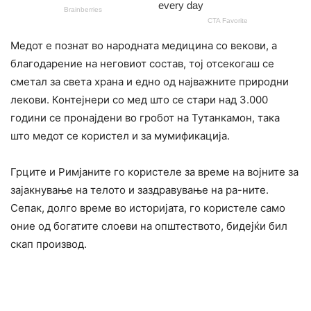
Медот е познат во народната медицина со векови, а
благодарение на неговиот состав, тој отсекогаш се
сметал за света храна и едно од најважните природни
лекови. Контејнери со мед што се стари над 3.000
години се пронајдени во гробот на Тутанкамон, така
што медот се користел и за мумификација.
Грците и Римјаните го користеле за време на војните за
зајакнување на телото и заздравување на ра-ните.
Сепак, долго време во историјата, го користеле само
оние од богатите слоеви на општеството, бидејќи бил
скап производ.