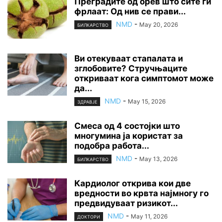
Преградите од орев што сите ги
фрлаат: Од нив се прави...
NMD
-
May 20, 2026
БИЛКАРСТВО
Ви отекуваат стапалата и
зглобовите? Стручњаците
откриваат кога симптомот може
да...
NMD
-
May 15, 2026
ЗДРАВЈЕ
Смеса од 4 состојки што
многумина ја користат за
подобра работа...
NMD
-
May 13, 2026
БИЛКАРСТВО
Кардиолог открива кои две
вредности во крвта најмногу го
предвидуваат ризикот...
NMD
-
May 11, 2026
ДОКТОРИ