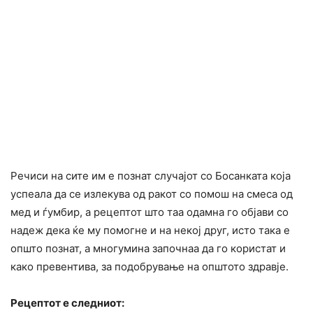
Речиси на сите им е познат случајот со Босанката која
успеала да се излекува од ракот со помош на смеса од
мед и ѓумбир, а рецептот што таа одамна го објави со
надеж дека ќе му помогне и на некој друг, исто така е
општо познат, а многумина започнаа да го користат и
како превентива, за подобрување на општото здравје.
Рецептот е следниот: