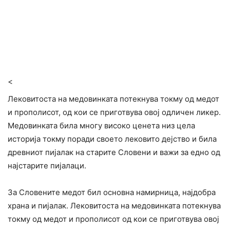
<
Лековитоста на медовинката потекнува токму од медот
и прополисот, од кои се приготвува овој одличен ликер.
Медовинката била многу високо ценета низ цела
историја токму поради своето лековито дејство и била
древниот пијалак на старите Словени и важи за едно од
најстарите пијалаци.
За Словените медот бил основна намирница, најдобра
храна и пијалак. Лековитоста на медовинката потекнува
токму од медот и прополисот од кои се приготвува овој