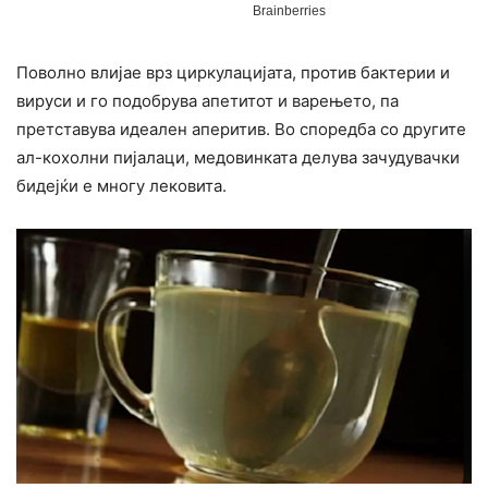
Поволно влијае врз циркулацијата, против бактерии и
вируси и го подобрува апетитот и варењето, па
претставува идеален аперитив. Во споредба со другите
ал-кохолни пијалаци, медовинката делува зачудувачки
бидејќи е многу лековита.