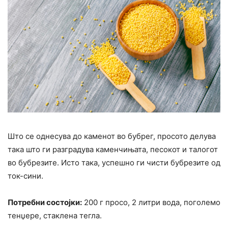
Што се однесува до каменот во бубрег, просото делува
така што ги разградува каменчињата, песокот и талогот
во бубрезите. Исто така, успешно ги чисти бубрезите од
ток-сини.
Потребни состојки:
200 г просо, 2 литри вода, поголемо
тенџере, стаклена тегла.