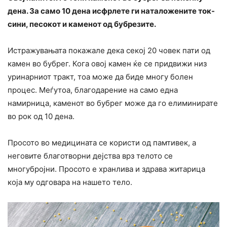
дена. За само 10 дена исфрлете ги наталожените ток-
сини, песокот и каменот од бубрезите.
Истражувањата покажале дека секој 20 човек пати од
камен во бубрег. Кога овој камен ќе се придвижи низ
уринарниот тракт, тоа може да биде многу болен
процес. Меѓутоа, благодарение на само една
намирница, каменот во бубрег може да го елиминирате
во рок од 10 дена.
Просото во медицината се користи од памтивек, а
неговите благотворни дејства врз телото се
многубројни. Просото е хранлива и здрава житарица
која му одговара на нашето тело.