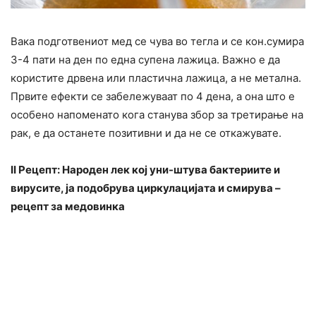
Вака подготвениот мед се чува во тегла и се кон.сумира
3-4 пати на ден по една супена лажица. Важно е да
користите дрвена или пластична лажица, а не метална.
Првите ефекти се забележуваат по 4 дена, а она што е
особено напоменато кога станува збор за третирање на
рак, е да останете позитивни и да не се откажувате.
II Рецепт: Народен лек кој уни-штува бактериите и
вирусите, ја подобрува циркулацијата и смирува –
рецепт за медовинка