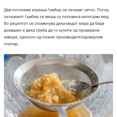
Два поголеми корења ѓумбир се сечкаат ситно. Потоа,
сечканиот ѓумбир се меша со половина килограм мед.
Во рецептот се споменува дека медот мора да биде
домашен и дека треба да го купите од проверени
извори, односно од познат производител/доверлив
пчелар.