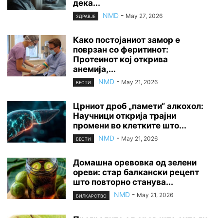
дека...
NMD
-
May 27, 2026
ЗДРАВЈЕ
Како постојаниот замор е
поврзан со феритинот:
Протеинот кој открива
анемија,...
NMD
-
May 21, 2026
ВЕСТИ
Црниот дроб „памети“ алкохол:
Научници открија трајни
промени во клетките што...
NMD
-
May 21, 2026
ВЕСТИ
Домашна оревовка од зелени
ореви: стар балкански рецепт
што повторно станува...
NMD
-
May 21, 2026
БИЛКАРСТВО