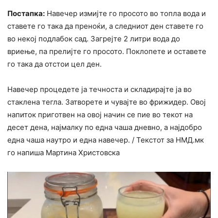
Постапка:
Навечер измијте го просото во топла вода и
ставете го така да преноќи, а следниот ден ставете го
во некој подлабок сад. Загрејте 2 литри вода до
вриење, па прелијте го просото. Поклопете и оставете
го така да отстои цел ден.
Навечер процедете ја течноста и складирајте ја во
стаклена тегла. Затворете и чувајте во фрижидер. Овој
напиток приготвен на овој начин се пие во текот на
десет дена, најмалку по една чаша дневно, а најдобро
една чаша наутро и една навечер. / Текстот за НМД.мк
го напиша Мартина Христовска