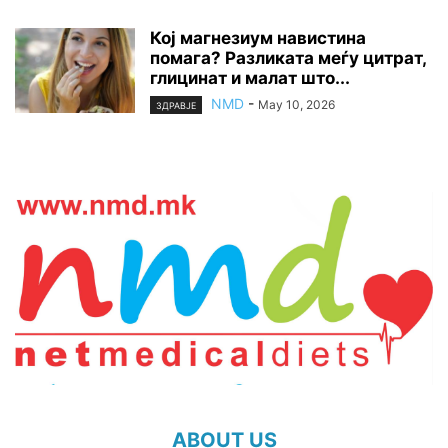
Кој магнезиум навистина
помага? Разликата меѓу цитрат,
глицинат и малат што...
NMD
-
May 10, 2026
ЗДРАВЈЕ
ABOUT US