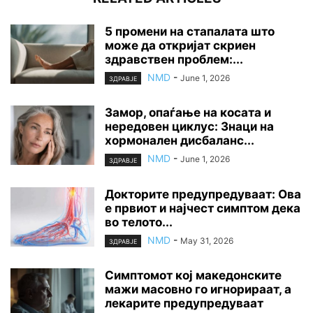
5 промени на стапалата што
може да откријат скриен
здравствен проблем:...
NMD
-
June 1, 2026
ЗДРАВЈЕ
Замор, опаѓање на косата и
нередовен циклус: Знаци на
хормонален дисбаланс...
NMD
-
June 1, 2026
ЗДРАВЈЕ
Докторите предупредуваат: Ова
е првиот и најчест симптом дека
во телото...
NMD
-
May 31, 2026
ЗДРАВЈЕ
Симптомот кој македонските
мажи масовно го игнорираат, а
лекарите предупредуваат