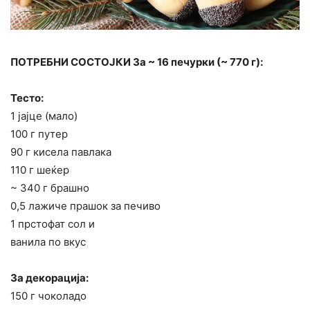
ПОТРЕБНИ СОСТОЈКИ За ~ 16 печурки (~ 770 г):
Тесто:
1 јајце (мало)
100 г путер
90 г кисела павлака
110 г шеќер
~ 340 г брашно
0,5 лажиче прашок за печиво
1 прстофат сол и
ванила по вкус
За декорација:
150 г чоколадо