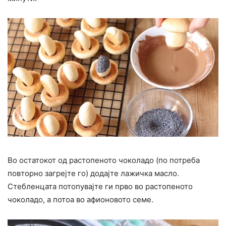
Во остатокот од растопеното чоколадо (по потреба
повторно загрејте го) додајте лажичка масло.
Стебленцата потопувајте ги прво во растопеното
чоколадо, а потоа во афионовото семе.