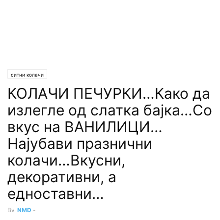
ситни колачи
КОЛАЧИ ПЕЧУРКИ…Како да
излегле од слатка бајка…Со
вкус на ВАНИЛИЦИ…
Најубави празнични
колачи…Вкусни,
декоративни, а
едноставни…
By
NMD
-