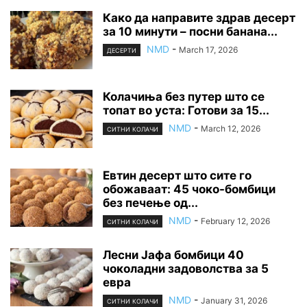
Како да направите здрав десерт
за 10 минути – посни банана...
NMD
-
March 17, 2026
ДЕСЕРТИ
Колачиња без путер што се
топат во уста: Готови за 15...
NMD
-
March 12, 2026
СИТНИ КОЛАЧИ
Евтин десерт што сите го
обожаваат: 45 чоко-бомбици
без печење од...
NMD
-
February 12, 2026
СИТНИ КОЛАЧИ
Лесни Јафа бомбици 40
чоколадни задоволства за 5
евра
NMD
-
January 31, 2026
СИТНИ КОЛАЧИ