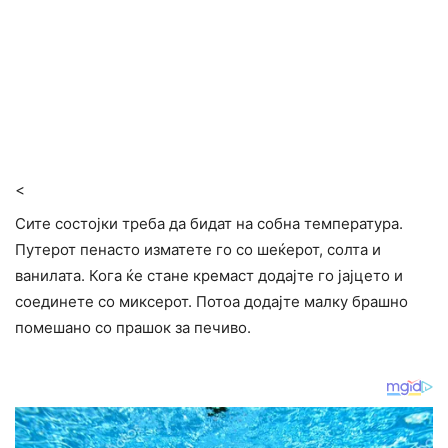
<
Сите состојки треба да бидат на собна температура.
Путерот пенасто изматете го со шеќерот, солта и
ванилата. Кога ќе стане кремаст додајте го јајцето и
соединете со миксерот. Потоа додајте малку брашно
помешано со прашок за печиво.