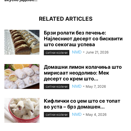
RELATED ARTICLES
Брзи ролати без печење:
Најлесниот десерт со бисквити
што секогаш успева
NMD
-
June 21, 2026
СИТНИ КОЛАЧИ
Домашни лимон колачиња што
мирисаат неодоливо: Мек
десерт со крем што...
NMD
-
May 7, 2026
СИТНИ КОЛАЧИ
Кифлички со џем што се топат
во уста – брз домашен...
NMD
-
May 4, 2026
СИТНИ КОЛАЧИ