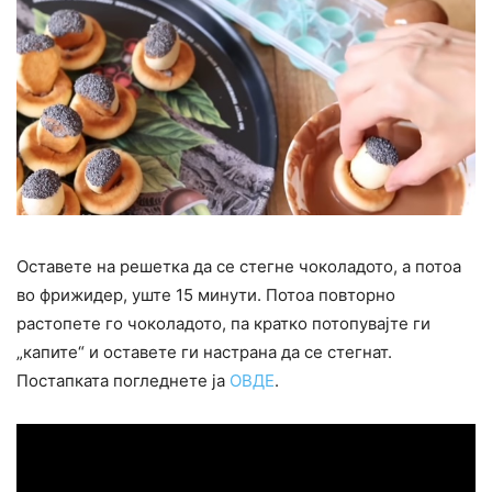
Оставете на решетка да се стегне чоколадото, а потоа
во фрижидер, уште 15 минути. Потоа повторно
растопете го чоколадото, па кратко потопувајте ги
„капите“ и оставете ги настрана да се стегнат.
Постапката погледнете ја
ОВДЕ
.