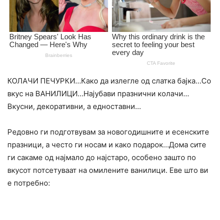
КОЛАЧИ ПЕЧУРКИ…Како да излегле од слатка бајка…Со
вкус на ВАНИЛИЦИ…Најубави празнични колачи…
Вкусни, декоративни, а едноставни…
Редовно ги подготвувам за новогодишните и есенските
празници, а често ги носам и како подарок…Дома сите
ги сакаме од најмало до најстаро, особено зашто по
вкусот потсетуваат на омилените ванилици. Еве што ви
е потребно: