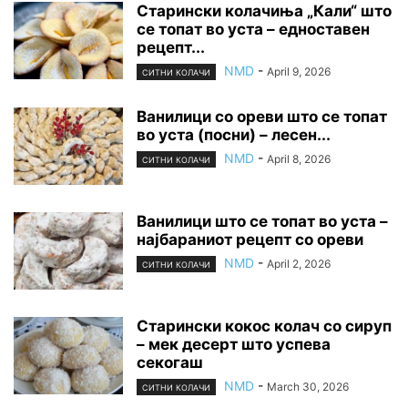
Старински колачиња „Кали“ што
се топат во уста – едноставен
рецепт...
NMD
-
April 9, 2026
СИТНИ КОЛАЧИ
Ванилици со ореви што се топат
во уста (посни) – лесен...
NMD
-
April 8, 2026
СИТНИ КОЛАЧИ
Ванилици што се топат во уста –
најбараниот рецепт со ореви
NMD
-
April 2, 2026
СИТНИ КОЛАЧИ
Старински кокос колач со сируп
– мек десерт што успева
секогаш
NMD
-
March 30, 2026
СИТНИ КОЛАЧИ