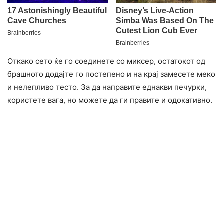
Откако сето ќе го соединете со миксер, остатокот од
брашното додајте го постепено и на крај замесете меко
и нелепливо тесто. За да направите еднакви печурки,
користете вага, но можете да ги правите и одокативно.