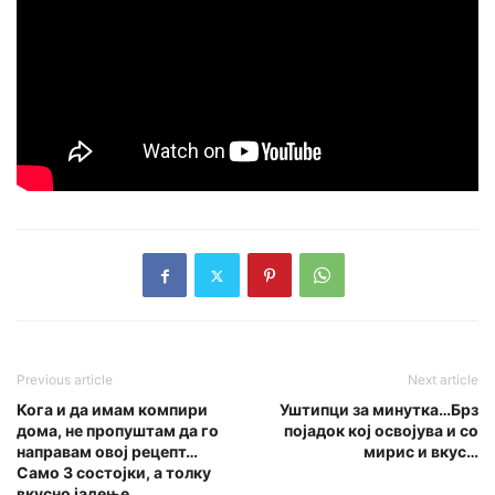
Previous article
Next article
Кога и да имам компири
Уштипци за минутка…Брз
дома, не пропуштам да го
појадок кој освојува и со
направам овој рецепт…
мирис и вкус…
Само 3 состојки, а толку
вкусно јадење…