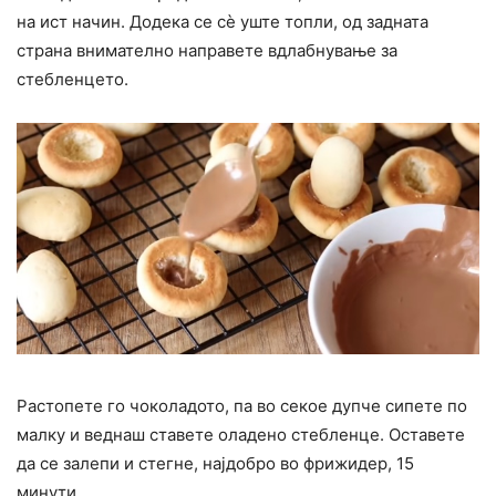
на ист начин. Додека се сѐ уште топли, од задната
страна внимателно направете вдлабнување за
стебленцето.
Растопете го чоколадото, па во секое дупче сипете по
малку и веднаш ставете оладено стебленце. Оставете
да се залепи и стегне, најдобро во фрижидер, 15
минути.