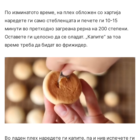
По изминатото време, на плех обложен со хартија
наредете ги само стебленцата и печете ги 10-15
минути во претходно загреана рерна на 200 степени.
Оставете ги целосно да се оладат. „Капите“ за тоа
време треба да бидат во фрижидер.
Во ладен плех наредете ги капите, па и нив испечете ги