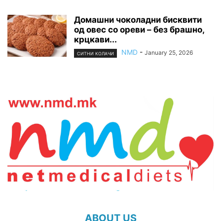
Домашни чоколадни бисквити
од овес со ореви – без брашно,
крцкави...
NMD
-
January 25, 2026
СИТНИ КОЛАЧИ
ABOUT US