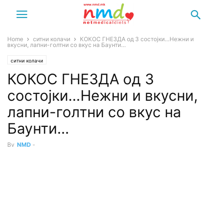
Home
ситни колачи
КОКОС ГНЕЗДА од 3 состојки…Нежни и
вкусни, лапни-голтни со вкус на Баунти…
ситни колачи
КОКОС ГНЕЗДА од 3
состојки…Нежни и вкусни,
лапни-голтни со вкус на
Баунти…
By
NMD
-