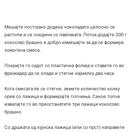
Мешајте постојано додека чоколадата целосно се
растопи и се соедини со павлаката. Потоа додајте 200 г
кокосово брашно и добро измешајте за да се формира
хомогена смеса.
Покријте го садот со пластична фолија и ставете го во
фрижидер да се олади и стегне најмалку два часа.
Кога смесата ќе се стегне, земете количество колку
орев со лажица и формирајте топчиња. Секое топче
извалајте го во преостанатите три лажици кокосово
брашно.
Со дршката од кујнска лажица (или со прст) направете