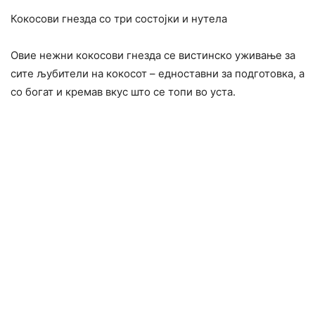
Кокосови гнезда со три состојки и нутела
Овие нежни кокосови гнезда се вистинско уживање за
сите љубители на кокосот – едноставни за подготовка, а
со богат и кремав вкус што се топи во уста.