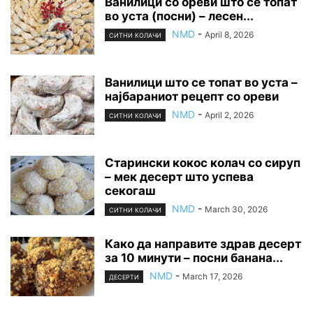
Ванилици со ореви што се топат
во уста (посни) – лесен...
NMD
-
April 8, 2026
СИТНИ КОЛАЧИ
Ванилици што се топат во уста –
најбараниот рецепт со ореви
NMD
-
April 2, 2026
СИТНИ КОЛАЧИ
Старински кокос колач со сируп
– мек десерт што успева
секогаш
NMD
-
March 30, 2026
СИТНИ КОЛАЧИ
Како да направите здрав десерт
за 10 минути – посни банана...
NMD
-
March 17, 2026
ДЕСЕРТИ