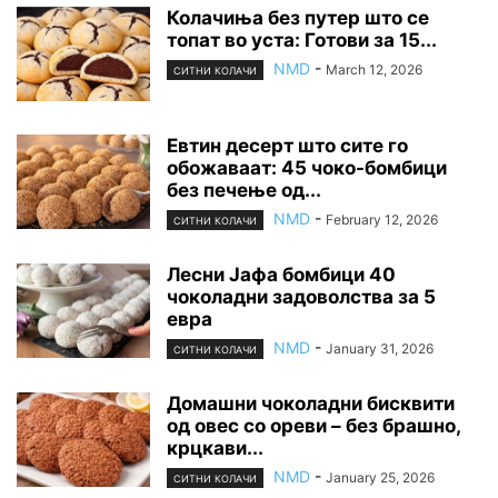
Колачиња без путер што се
топат во уста: Готови за 15...
NMD
-
March 12, 2026
СИТНИ КОЛАЧИ
Евтин десерт што сите го
обожаваат: 45 чоко-бомбици
без печење од...
NMD
-
February 12, 2026
СИТНИ КОЛАЧИ
Лесни Јафа бомбици 40
чоколадни задоволства за 5
евра
NMD
-
January 31, 2026
СИТНИ КОЛАЧИ
Домашни чоколадни бисквити
од овес со ореви – без брашно,
крцкави...
NMD
-
January 25, 2026
СИТНИ КОЛАЧИ