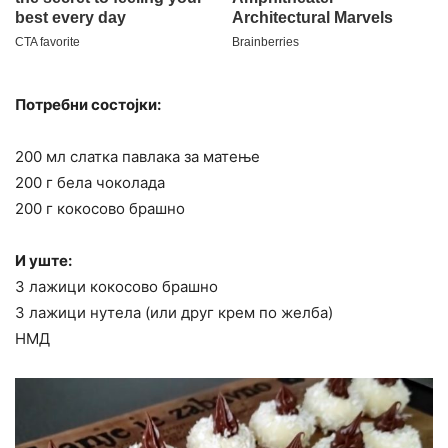
Потребни состојки:
200 мл слатка павлака за матење
200 г бела чоколада
200 г кокосово брашно
И уште:
3 лажици кокосово брашно
3 лажици нутела (или друг крем по желба)
НМД