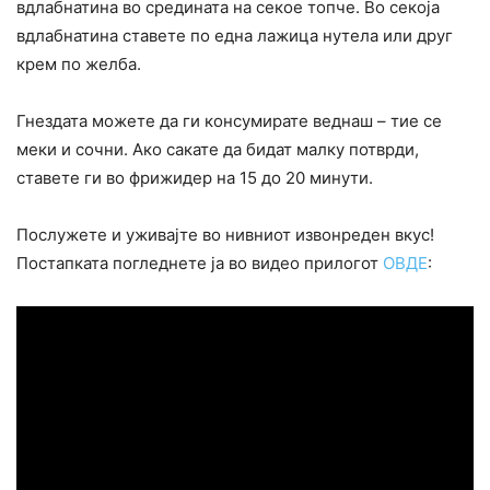
вдлабнатина во средината на секое топче. Во секоја
вдлабнатина ставете по една лажица нутела или друг
крем по желба.
Гнездата можете да ги консумирате веднаш – тие се
меки и сочни. Ако сакате да бидат малку потврди,
ставете ги во фрижидер на 15 до 20 минути.
Послужете и уживајте во нивниот извонреден вкус!
Постапката погледнете ја во видео прилогот
ОВДЕ
: