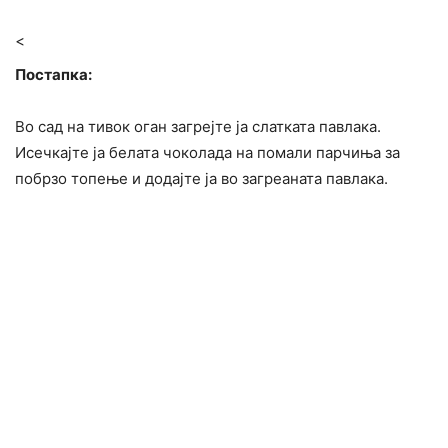
<
Постапка:
Во сад на тивок оган загрејте ја слатката павлака.
Исечкајте ја белата чоколада на помали парчиња за
побрзо топење и додајте ја во загреаната павлака.