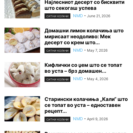
Најлесниот десерт со бисквити
што секогаш успева
NMD
-
June 21, 2026
СИТНИ КОЛАЧИ
Домашни лимон колачиња што
мирисаат неодоливо: Мек
десерт со крем што...
NMD
-
May 7, 2026
СИТНИ КОЛАЧИ
Кифлички со џем што се топат
во уста – брз домашен...
NMD
-
May 4, 2026
СИТНИ КОЛАЧИ
Старински колачиња „Кали“ што
се топат во уста – едноставен
рецепт...
NMD
-
April 9, 2026
СИТНИ КОЛАЧИ