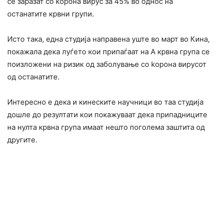
се заразат со kopoна вирус за 45% во однос на
останатите крвни групи.
Исто така, една студија направена уште во март во Кина,
покажала дека луѓето кои припаѓаат на А крвна група се
поизложени на ризик од заболување со kopoна вирусот
од останатите.
Интересно е дека и кинеските научници во таа студија
дошле до резултати кои покажуваат дека припадниците
на нулта крвна група имаат нешто поголема заштита од
другите.