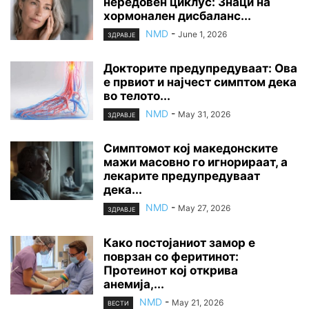
нередовен циклус: Знаци на
хормонален дисбаланс...
NMD
-
June 1, 2026
ЗДРАВЈЕ
Докторите предупредуваат: Ова
е првиот и најчест симптом дека
во телото...
NMD
-
May 31, 2026
ЗДРАВЈЕ
Симптомот кој македонските
мажи масовно го игнорираат, а
лекарите предупредуваат
дека...
NMD
-
May 27, 2026
ЗДРАВЈЕ
Како постојаниот замор е
поврзан со феритинот:
Протеинот кој открива
анемија,...
NMD
-
May 21, 2026
ВЕСТИ