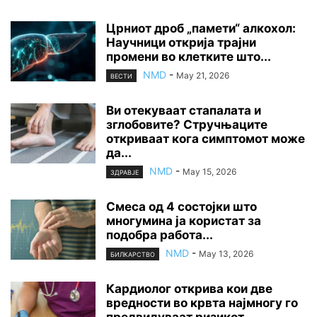
Црниот дроб „памети“ алкохол:
Научници открија трајни
промени во клетките што...
NMD
-
May 21, 2026
ВЕСТИ
Ви отекуваат стапалата и
зглобовите? Стручњаците
откриваат кога симптомот може
да...
NMD
-
May 15, 2026
ЗДРАВЈЕ
Смеса од 4 состојки што
многумина ја користат за
подобра работа...
NMD
-
May 13, 2026
БИЛКАРСТВО
Кардиолог открива кои две
вредности во крвта најмногу го