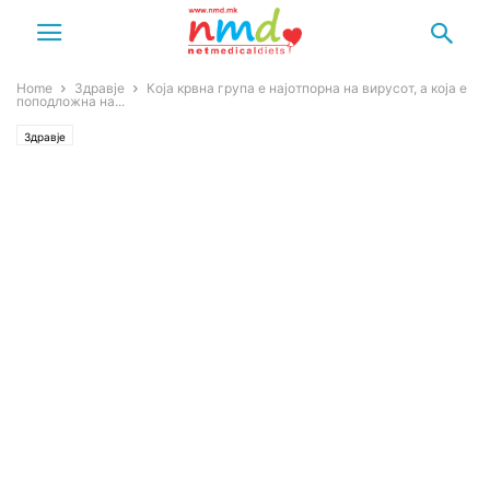
Home
Здравје
Која крвна група е најотпорна на вирусот, а која е
поподложна на...
Здравје