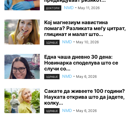
предвидуваат ризикот...
NMD
-
May 11, 2026
ДОКТОРИ
Кој магнезиум навистина
помага? Разликата меѓу цитрат,
глицинат и малат што...
NMD
-
May 10, 2026
ЗДРАВЈЕ
Една чаша дневно 30 дена:
Новинарка споделува што се
случи со...
NMD
-
May 6, 2026
ЗДРАВЈЕ
Сакате да живеете 100 години?
Науката открива што да јадете,
колку...
NMD
-
May 6, 2026
ЗДРАВЈЕ