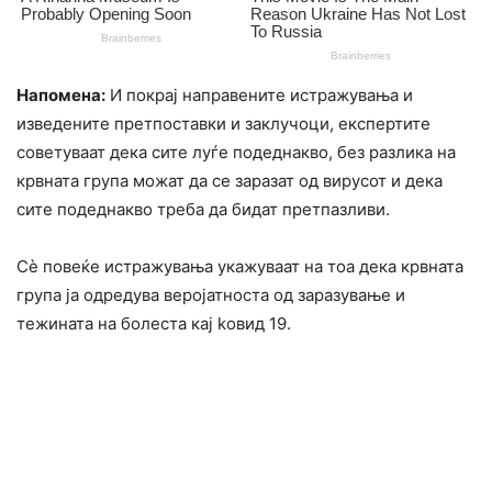
Напомена:
И покрај направените истражувања и
изведените претпоставки и заклучоци, експертите
советуваат дека сите луѓе подеднакво, без разлика на
крвната група можат да се заразат од вирусот и дека
сите подеднакво треба да бидат претпазливи.
Сè повеќе истражувања укажуваат на тоа дека крвната
група ја одредува веројатноста од заразување и
тежината на болеста кај koвид 19.