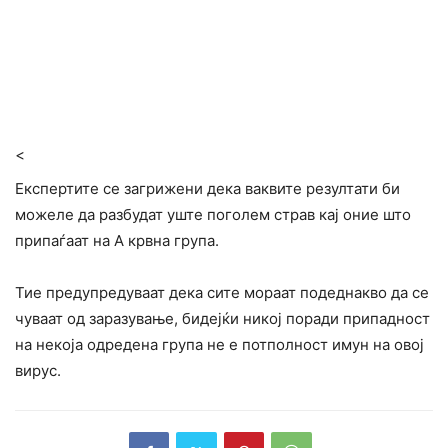
<
Експертите се загрижени дека ваквите резултати би
можеле да разбудат уште поголем страв кај оние што
припаѓаат на А крвна група.
Тие предупредуваат дека сите мораат подеднакво да се
чуваат од заразување, бидејќи никој поради припадност
на некоја одредена група не е потполност имун на овој
вирус.