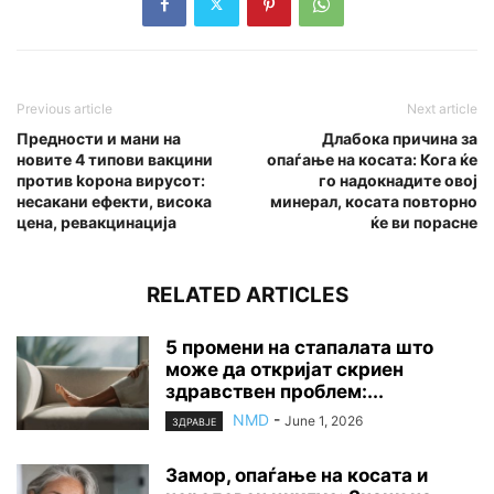
Previous article
Next article
Предности и мани на
Длабока причина за
новите 4 типови вакцини
опаѓање на косата: Кога ќе
против kopoна вирусот:
го надокнадите овој
несакани ефекти, висока
минерал, косата повторно
цена, ревакцинација
ќе ви порасне
RELATED ARTICLES
5 промени на стапалата што
може да откријат скриен
здравствен проблем:...
NMD
-
June 1, 2026
ЗДРАВЈЕ
Замор, опаѓање на косата и