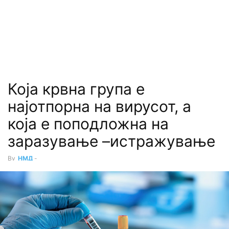
Која крвна група е
најотпорна на вирусот, а
која е поподложна на
заразување –истражување
By
НМД
-