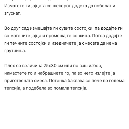
Изматете ги јајцата со шеќерот додека да побелат и
згуснат.
Во друг сад измешајте ги сувите состојки, па додајте ги
во матените јајца и промешајте со жица. Потоа додајте
ги течните состојки и изедначете ја смесата да нема
грутчиња.
Плех со величина 25х30 см или по ваш избор,
намастете го и набрашнете го, па во него излејте ја
приготвената смеса. Потенка баклава се пече во голема
тепсија, а подебела во помала тепсија.