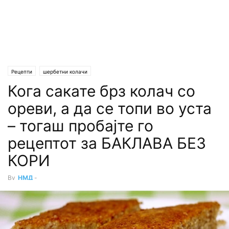
Рецепти
шербетни колачи
Кога сакате брз колач со
ореви, а да се топи во уста
– тогаш пробајте го
рецептот за БАКЛАВА БЕЗ
КОРИ
By
НМД
-