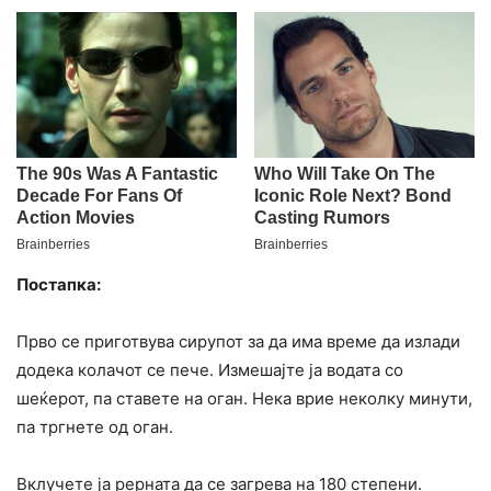
Постапка:
Прво се приготвува сирупот за да има време да излади
додека колачот се пече. Измешајте ја водата со
шеќерот, па ставете на оган. Нека врие неколку минути,
па тргнете од оган.
Вклучете ја рерната да се загрева на 180 степени.