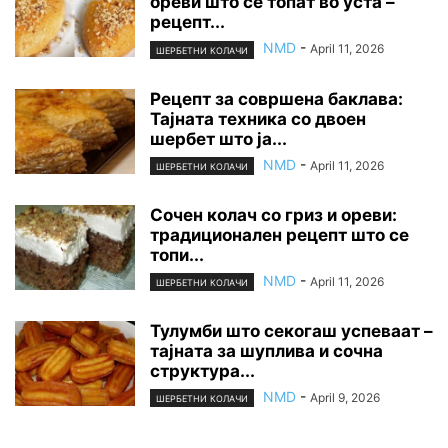
ореви што се топат во уста –
рецепт...
NMD
-
April 11, 2026
ШЕРБЕТНИ КОЛАЧИ
Рецепт за совршена баклава:
Тајната техника со двоен
шербет што ја...
NMD
-
April 11, 2026
ШЕРБЕТНИ КОЛАЧИ
Сочен колач со гриз и ореви:
традиционален рецепт што се
топи...
NMD
-
April 11, 2026
ШЕРБЕТНИ КОЛАЧИ
Тулумби што секогаш успеваат –
тајната за шуплива и сочна
структура...
NMD
-
April 9, 2026
ШЕРБЕТНИ КОЛАЧИ