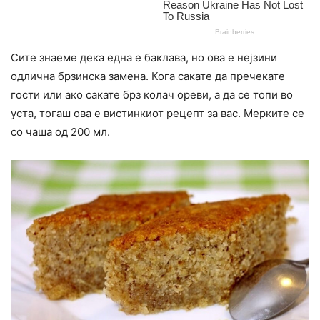
Сите знаеме дека една е баклава, но ова е нејзини
одлична брзинска замена. Кога сакате да пречекате
гости или ако сакате брз колач ореви, а да се топи во
уста, тогаш ова е вистинкиот рецепт за вас. Мерките се
со чаша од 200 мл.