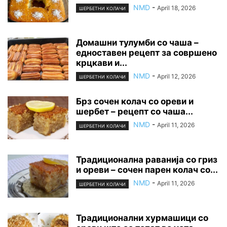
NMD
-
April 18, 2026
ШЕРБЕТНИ КОЛАЧИ
Домашни тулумби со чаша –
едноставен рецепт за совршено
крцкави и...
NMD
-
April 12, 2026
ШЕРБЕТНИ КОЛАЧИ
Брз сочен колач со ореви и
шербет – рецепт со чаша...
NMD
-
April 11, 2026
ШЕРБЕТНИ КОЛАЧИ
Традиционална раванија со гриз
и ореви – сочен парен колач со...
NMD
-
April 11, 2026
ШЕРБЕТНИ КОЛАЧИ
Традиционални хурмашици со