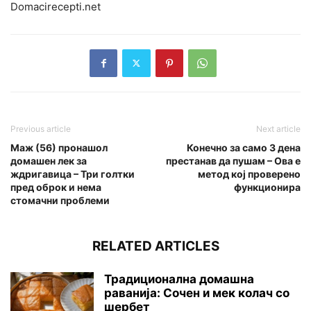
Domacirecepti.net
Previous article
Next article
Маж (56) пронашол
Конечно за само 3 дена
домашен лек за
престанав да пушам – Ова е
ждригавица – Три голтки
метод кој проверено
пред оброк и нема
функционира
стомачни проблеми
RELATED ARTICLES
Традиционална домашна
раванија: Сочен и мек колач со
шербет