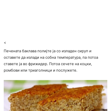
<
Печената баклава полијте ја со изладен сируп и
оставете да излади на собна температура, па потоа
ставете ја во фрижидер. Потоа сечете на коцки,
ромбови или триаголници и послужете.