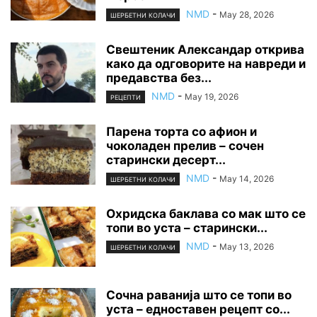
NMD
-
May 28, 2026
ШЕРБЕТНИ КОЛАЧИ
Свештеник Александар открива
како да одговорите на навреди и
предавства без...
NMD
-
May 19, 2026
РЕЦЕПТИ
Парена торта со афион и
чоколаден прелив – сочен
старински десерт...
NMD
-
May 14, 2026
ШЕРБЕТНИ КОЛАЧИ
Охридска баклава со мак што се
топи во уста – старински...
NMD
-
May 13, 2026
ШЕРБЕТНИ КОЛАЧИ
Сочна раванија што се топи во
уста – едноставен рецепт со...