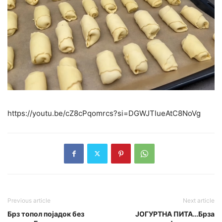
https://youtu.be/cZ8cPqomrcs?si=DGWJTlueAtC8NoVg
Previous article
Next article
Брз топол појадок без
ЈОГУРТНА ПИТА…Брза