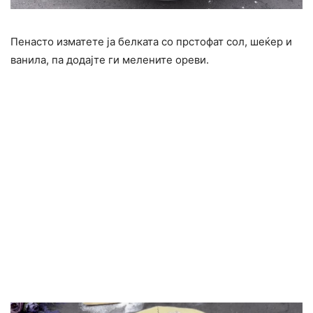
Пенасто изматете ја белката со прстофат сол, шеќер и
ванила, па додајте ги мелените ореви.