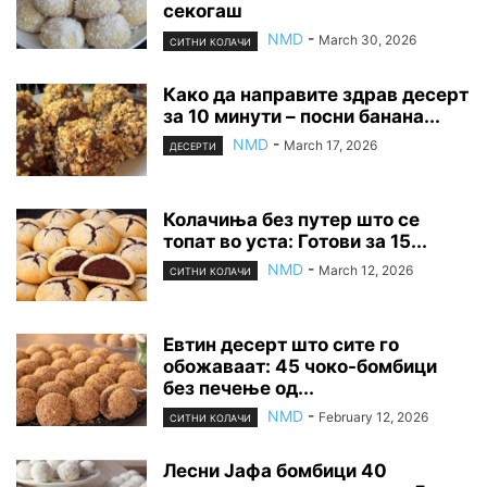
секогаш
NMD
-
March 30, 2026
СИТНИ КОЛАЧИ
Како да направите здрав десерт
за 10 минути – посни банана...
NMD
-
March 17, 2026
ДЕСЕРТИ
Колачиња без путер што се
топат во уста: Готови за 15...
NMD
-
March 12, 2026
СИТНИ КОЛАЧИ
Евтин десерт што сите го
обожаваат: 45 чоко-бомбици
без печење од...
NMD
-
February 12, 2026
СИТНИ КОЛАЧИ
Лесни Јафа бомбици 40