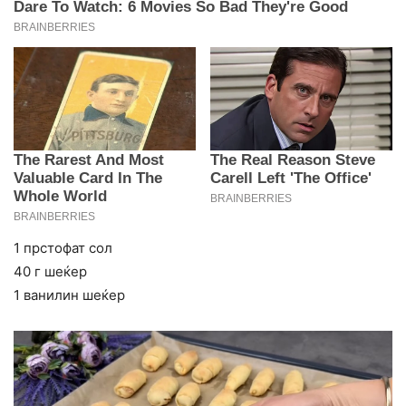
1 прстофат сол
40 г шеќер
1 ванилин шеќер