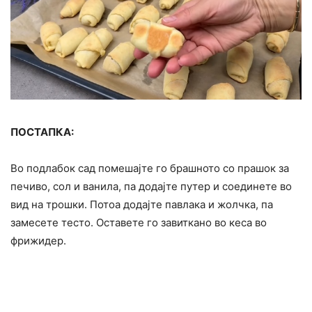
ПОСТАПКА:
Во подлабок сад помешајте го брашното со прашок за
печиво, сол и ванила, па додајте путер и соединете во
вид на трошки. Потоа додајте павлака и жолчка, па
замесете тесто. Оставете го завиткано во кеса во
фрижидер.