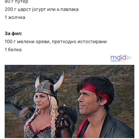
80 г путер
200 г цврст јогурт или к.павлака
1 жолчка
За фил:
100 г мелени ореви, претходно истостирани
1 белка