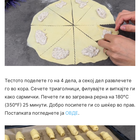
Тестото поделете го на 4 дела, а секој дел развлечете
го во кора. Сечете триаголници, филувајте и виткајте ги
како сармички. Печете ги во загреана рерна на 180°C
(350°F) 25 минути. Добро посипете ги со шеќер во прав.
Постапката погледнете ја
ОВДЕ
.