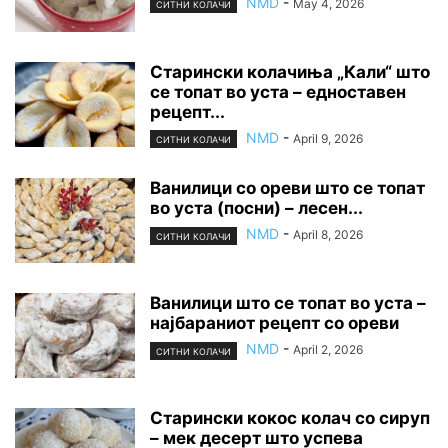
NMD
-
May 4, 2026
СИТНИ КОЛАЧИ
Старински колачиња „Кали“ што
се топат во уста – едноставен
рецепт...
NMD
-
April 9, 2026
СИТНИ КОЛАЧИ
Ванилици со ореви што се топат
во уста (посни) – лесен...
NMD
-
April 8, 2026
СИТНИ КОЛАЧИ
Ванилици што се топат во уста –
најбараниот рецепт со ореви
NMD
-
April 2, 2026
СИТНИ КОЛАЧИ
Старински кокос колач со сируп
– мек десерт што успева