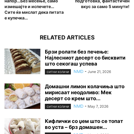
напор…Без месење, само
подготовка, фантастичен
измешајте и испечете…
вкус за само 5 минути!
Сите ќе мислат дека питата
е купечка…
RELATED ARTICLES
Брзи ролати без печење:
Најлесниот десерт со бисквити
што секогаш успева
NMD
-
June 21, 2026
СИТНИ КОЛАЧИ
Домашни лимон колачиња што
мирисаат неодоливо: Мек
десерт со крем што...
NMD
-
May 7, 2026
СИТНИ КОЛАЧИ
Кифлички со џем што се топат
во уста – брз домашен...