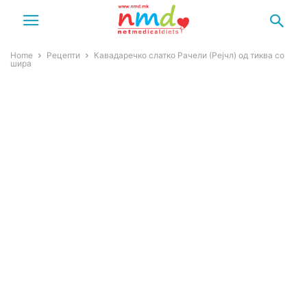
Home
Рецепти
Кавадаречко слатко Рачели (Рејчл) од тиква со
шира