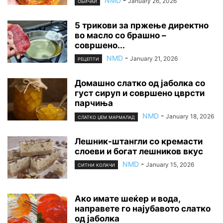
NMD
-
January 26, 2026
ОБИЧАИ
5 трикови за пржење директно
во масло со брашно –
совршено...
NMD
-
January 21, 2026
РЕЦЕПТИ
Домашно слатко од јаболка со
густ сируп и совршено цврсти
парчиња
NMD
-
January 18, 2026
СЛАТКО ЏЕМ МАРМАЛАД
Лешник-штaнгли со кремасти
слоеви и богат лешников вкус
NMD
-
January 15, 2026
СИТНИ КОЛАЧИ
Ако имате шеќер и вода,
направете го најубавото слатко
од јаболка