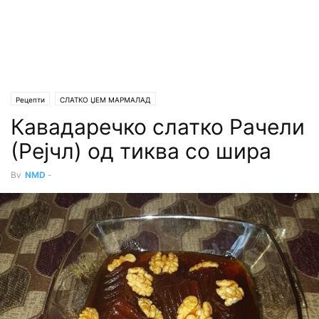
Рецепти
СЛАТКО ЏЕМ МАРМАЛАД
Кавадаречко слатко Рачели
(Рејчл) од тиква со шира
By
NMD
-