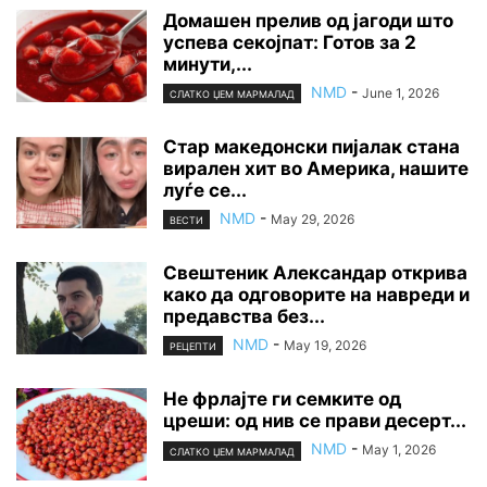
Домашен прелив од јагоди што
успева секојпат: Готов за 2
минути,...
NMD
-
June 1, 2026
СЛАТКО ЏЕМ МАРМАЛАД
Стар македонски пијалак стана
вирален хит во Америка, нашите
луѓе се...
NMD
-
May 29, 2026
ВЕСТИ
Свештеник Александар открива
како да одговорите на навреди и
предавства без...
NMD
-
May 19, 2026
РЕЦЕПТИ
Не фрлајте ги семките од
цреши: од нив се прави десерт...
NMD
-
May 1, 2026
СЛАТКО ЏЕМ МАРМАЛАД