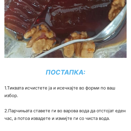
ПОСТАПКА:
1.Тиквата исчистете ја и исечкајте во форми по ваш
избор.
2.Парчињата ставете ги во варова вода да отстојат еден
час, а потоа извадете и измијте ги со чиста вода.