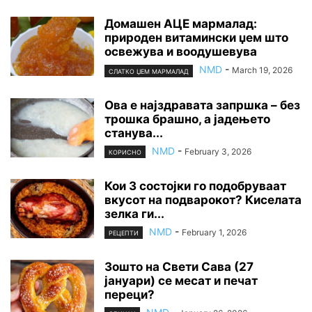
Домашен АЦЕ мармалад:
природен витамински џем што
освежува и воодушевува
NMD
-
March 19, 2026
СЛАТКО ЏЕМ МАРМАЛАД
Ова е најздравата запршка – без
трошка брашно, а јадењето
станува...
NMD
-
February 3, 2026
КОРИСНО
Кои 3 состојки го подобруваат
вкусот на подварокот? Киселата
зелка ги...
NMD
-
February 1, 2026
РЕЦЕПТИ
Зошто на Свети Сава (27
јануари) се месат и печат
переци?