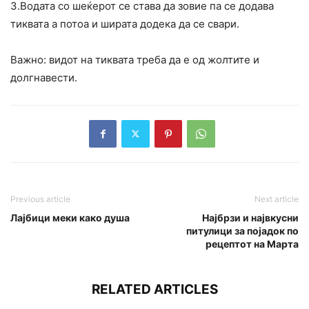
3.Водата со шеќерот се става да зовие па се додава
тиквата а потоа и ширата додека да се свари.
Важно: видот на тиквата треба да е од жолтите и
долгнавести.
Previous article
Next article
Лајбици меки како душа
Најбрзи и највкусни
питулици за појадок по
рецептот на Марта
RELATED ARTICLES