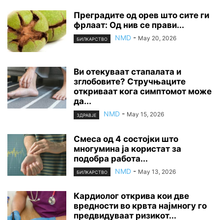
Преградите од орев што сите ги
фрлаат: Од нив се прави...
NMD
-
May 20, 2026
БИЛКАРСТВО
Ви отекуваат стапалата и
зглобовите? Стручњаците
откриваат кога симптомот може
да...
NMD
-
May 15, 2026
ЗДРАВЈЕ
Смеса од 4 состојки што
многумина ја користат за
подобра работа...
NMD
-
May 13, 2026
БИЛКАРСТВО
Кардиолог открива кои две
вредности во крвта најмногу го
предвидуваат ризикот...