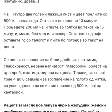
желудник, црева…)
Чај: Наутро две големи лажици лист и цвет прелијте со
800 мл врела вода. Оставете поклопено 10 минути.
Процедете 200 мл чај и пијте во голтки во текот на 15
минути, млако без мед или шеќер. Остатокот од чајот
оставете го со талогот и пијте по потреба во текот на
денот.
Се пие за воспаление на бели дробови, гастритис,
слабокрвност, нервна напнатост, главоболки, болест на
црн дроб, жолтица, чиреви на црева. Терапијата со чај
трае 4 до 6 седмици за воспаление на грлото од матка,
со услов дневно да се испие повеќе од 800 мл чај од
кантарион.
Рецепт за масло кое лекува чир на желудник, женски
проблеми, изгореници и разни ранички –
Потребни