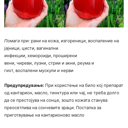
Помага при:
рани на кожа, изгореници, воспаление на
јајници, цисти, вагинални
инфекции, хемороиди, проширени
вени, чиреви, лузни, стрии и акни, реума и
гихт, воспалени мускули и нерви
Предупредување:
При користење на било кој препарат
од кантарион, масло, тинктура или чај, не треба долго
да се престојува на сонце, зошто кожата станува
преосетлива на сончевите зраци. Постапка за
приготвување на кантарионово масло