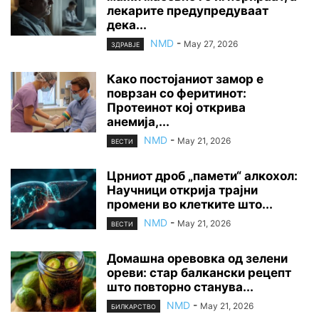
лекарите предупредуваат
дека...
NMD
-
May 27, 2026
ЗДРАВЈЕ
Како постојаниот замор е
поврзан со феритинот:
Протеинот кој открива
анемија,...
NMD
-
May 21, 2026
ВЕСТИ
Црниот дроб „памети“ алкохол:
Научници открија трајни
промени во клетките што...
NMD
-
May 21, 2026
ВЕСТИ
Домашна оревовка од зелени
ореви: стар балкански рецепт
што повторно станува...
NMD
-
May 21, 2026
БИЛКАРСТВО