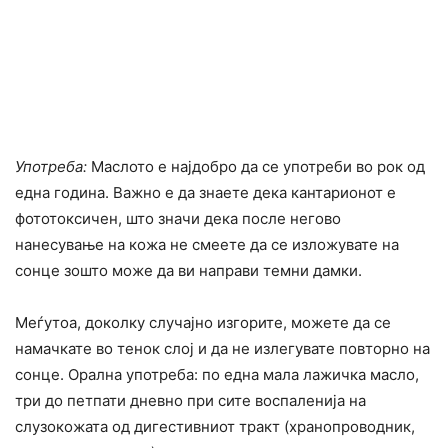
Употреба:
Маслото е најдобро да се употреби во рок од
една година. Важно е да знаете дека кантарионот е
фототоксичен, што значи дека после негово
нанесување на кожа не смеете да се изложувате на
сонце зошто може да ви направи темни дамки.
Меѓутоа, доколку случајно изгорите, можете да се
намачкате во тенок слој и да не излегувате повторно на
сонце. Орална употреба: по една мала лажичка масло,
три до петпати дневно при сите воспаленија на
слузокожата од дигестивниот тракт (хранопроводник,