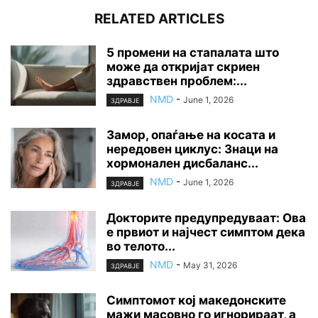
RELATED ARTICLES
5 промени на стапалата што
може да откријат скриен
здравствен проблем:...
NMD
-
June 1, 2026
ЗДРАВЈЕ
Замор, опаѓање на косата и
нередовен циклус: Знаци на
хормонален дисбаланс...
NMD
-
June 1, 2026
ЗДРАВЈЕ
Докторите предупредуваат: Ова
е првиот и најчест симптом дека
во телото...
NMD
-
May 31, 2026
ЗДРАВЈЕ
Симптомот кој македонските
мажи масовно го игнорираат, а