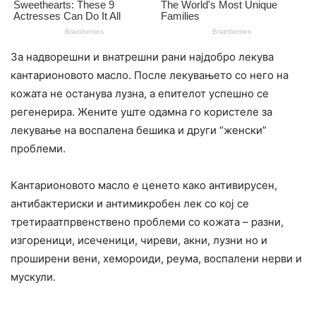
За надворешни и внатрешни рани најдобро лекува
кантарионовото масло. После лекувањето со него на
кожата не останува лузна, а епителот успешно се
регенерира. Жените уште одамна го користеле за
лекување на воспалена бешика и други “женски”
проблеми.
Кантарионовото масло e ценето како антивирусен,
антибактериски и антимикробен лек со кој се
третираатпрвенствено проблеми со кожата – разни,
изгореници, исеченици, чиреви, акни, лузни но и
проширени вени, хемороиди, реума, воспалени нерви и
мускули.