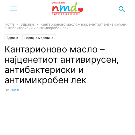
Home
Здравје
Кантарионово масло – најценетиот антивирусен,
антибактериски и антимикробен лек
Здравје
Народна медицина
Кантарионово масло –
најценетиот антивирусен,
антибактериски и
антимикробен лек
By
НМД
-