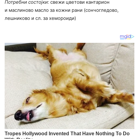
Потребни состојки:
свежи цветови кантарион
и маслиново масло за кожни рани (сончогледово,
лешниково и сл. за хемороиди)