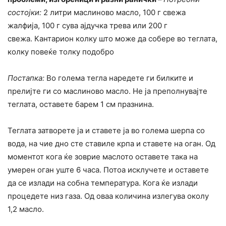
состојки:
2 литри маслиново масло, 100 г свежа
жалфија, 100 г сува ајдучка трева или 200 г
свежа. Кантарион колку што може да собере во теглата,
колку повеќе толку подобро
Постапка:
Во голема тегла наредете ги билките и
прелијте ги со маслиново масло. Не ја преполнувајте
теглата, оставете барем 1 см празнина.
Теглата затворете ја и ставете ја во голема шерпа со
вода, на чие дно сте ставиле крпа и ставете на оган. Од
моментот кога ќе зоврие маслото оставете така на
умерен оган уште 6 часа. Потоа исклучете и оставете
да се излади на собна температура. Кога ќе излади
процедете низ газа. Од оваа количина излегува околу
1,2 масло.