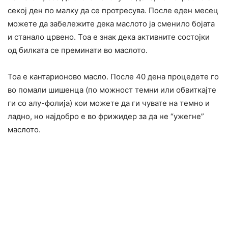
секој ден по малку да се протресува. После еден месец
можете да забележите дека маслото ја сменило бојата
и станало црвено. Тоа е знак дека активните состојки
од билката се преминати во маслото.
Тоа е кантарионово масло. После 40 дена процедете го
во помали шишенца (по можност темни или обвиткајте
ги со алу-фолија) кои можете да ги чувате на темно и
ладно, но најдобро е во фрижидер за да не “ужегне”
маслото.