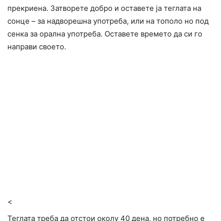
прекриена. Затворете добро и оставете ја теглата на
сонце – за надворешна употреба, или на тополо но под
сенка за орална употреба. Оставете времето да си го
направи своето.
<
Теглата треба да отстои околу 40 дена, но потребно е