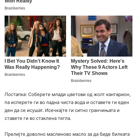
Постапка:
Соберете млади цветови од жолт кантарион,
па исперете ги во ладна чиста вода и оставете ги еден
ден да се исушат. Исечкајте ги ситно гранчињата и
ставете ги во стаклена тегла.
Прелијте доволно маслиново масло за да биде билката