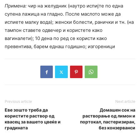
Примена:
чир на желудник (наутро испијте по една
супена лажица на гладно. После маслото може да
испиете малку вода); женски болести, ранички и тн. (на
тампон ставете одвечер и користете како
вагиналети); 10 дена по ред се користи како
превентива, барем еднаш годишно; изгореници
Previous article
Next article
Еве зошто треба да
Домашен сок на
користите раствор од
растворање од лимон и
квасец за вашето цвеќе и
портокал, пастеризиран,
градината
без конзерванси