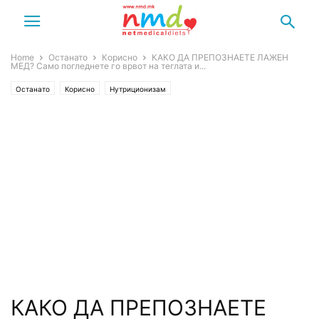
Home
Останато
Корисно
КАКО ДА ПРЕПОЗНАЕТЕ ЛАЖЕН
МЕД? Само погледнете го врвот на теглата и...
Останато
Корисно
Нутриционизам
КАКО ДА ПРЕПОЗНАЕТЕ