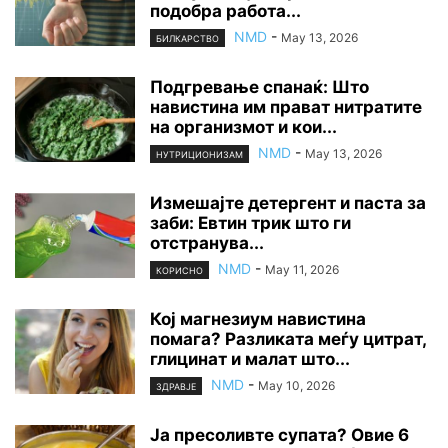
подобра работа...
NMD
-
May 13, 2026
БИЛКАРСТВО
Подгревање спанаќ: Што
навистина им прават нитратите
на организмот и кои...
NMD
-
May 13, 2026
НУТРИЦИОНИЗАМ
Измешајте детергент и паста за
заби: Евтин трик што ги
отстранува...
NMD
-
May 11, 2026
КОРИСНО
Кој магнезиум навистина
помага? Разликата меѓу цитрат,
глицинат и малат што...
NMD
-
May 10, 2026
ЗДРАВЈЕ
Ја пресоливте супата? Овие 6