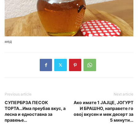
мед
Previous article
Next article
СУПЕРБРЗА ПЕСОК
Ако имате 1 ЈАЈЦЕ, ЈОГУРТ
ТОРТА…Има преубав вкус, а
И БРАШНО, направете го
лесна и едноставна за
овој вкусен и мек десерт за
правење…
5 минути…