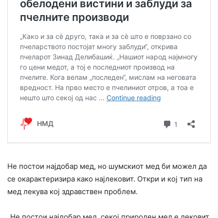
Не постои најдобар мед, но шумскиот мед би можел да
се окарактеризира како најлековит. Откри и кој тип на
мед лекува кој здравствен проблем.
„Не постои најдобар мед, секој природен мед е лековит,