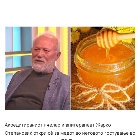
Акредитираниот пчелар и апитерапевт Жарко
Степановиќ откри сѐ за медот во неговото гостување во