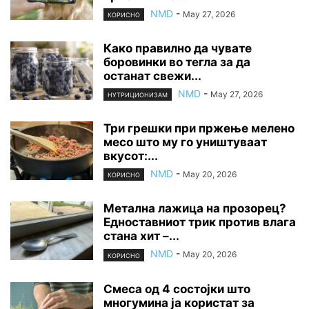
NMD
-
May 27, 2026
КОРИСНО
Како правилно да чувате
боровинки во тегла за да
останат свежи...
NMD
-
May 27, 2026
НУТРИЦИОНИЗАМ
Три грешки при пржење мелено
месо што му го уништуваат
вкусот:...
NMD
-
May 20, 2026
КОРИСНО
Метална лажица на прозорец?
Едноставниот трик против влага
стана хит –...
NMD
-
May 20, 2026
КОРИСНО
Смеса од 4 состојки што
многумина ја користат за