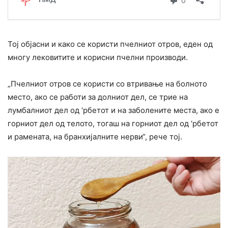
Тој објасни и како се користи пчелниот отров, еден од
многу лековитите и корисни пчелни производи.
„Пчелниот отров се користи со втривање на болното
место, ако се работи за долниот дел, се трие на
лумбалниот дел од ‘рбетот и на заболените места, ако е
горниот дел од телото, тогаш на горниот дел од ‘рбетот
и рамената, на бранхијалните нерви“, рече тој.