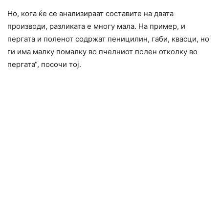
Но, кога ќе се анализираат составите на двата
производи, разликата е многу мала. На пример, и
пергата и поленот содржат пеницилин, габи, квасци, но
ги има малку помалку во пчелниот полен отколку во
пергата“, посочи тој.