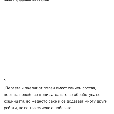
<
„Пергата и пчелниот полен имаат сличен состав,
пергата повеќе се цени затоа што се обработува во
кошницата, во медното саќе и се додаваат многу други
работи, па во таа смисла е побогата.