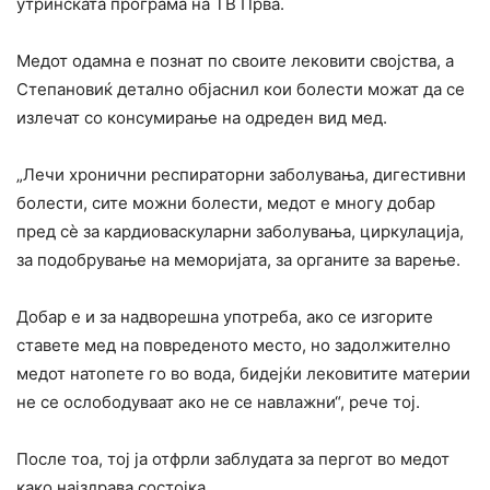
утринската програма на ТВ Прва.
Медот одамна е познат по своите лековити својства, а
Степановиќ детално објаснил кои болести можат да се
излечат со консумирање на одреден вид мед.
„Лечи хронични респираторни заболувања, дигестивни
болести, сите можни болести, медот е многу добар
пред сѐ за кардиоваскуларни заболувања, циркулација,
за подобрување на меморијата, за органите за варење.
Добар е и за надворешна употреба, ако се изгорите
ставете мед на повреденото место, но задолжително
медот натопете го во вода, бидејќи лековитите материи
не се ослободуваат ако не се навлажни“, рече тој.
После тоа, тој ја отфрли заблудата за пергот во медот
како најздрава состојка.