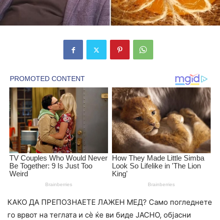
КАКО ДА ПРЕПОЗНАЕТЕ ЛАЖЕН МЕД? Само погледнете
го врвот на теглата и сѐ ќе ви биде ЈАСНО, објасни