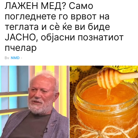
ЛАЖЕН МЕД? Само
погледнете го врвот на
теглата и сѐ ќе ви биде
ЈАСНО, објасни познатиот
пчелар
By
NMD
-