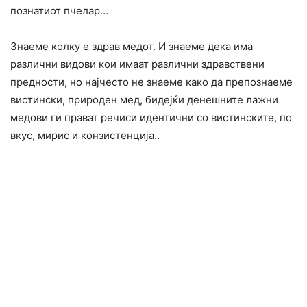
познатиот пчелар…
Знаеме колку е здрав медот. И знаеме дека има
различни видови кои имаат различни здравствени
предности, но најчесто не знаеме како да препознаеме
вистински, природен мед, бидејќи денешните лажни
медови ги прават речиси идентични со вистинските, по
вкус, мирис и конзистенција..