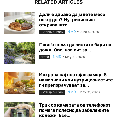
RELATED ARTICLES
Дали е здраво да јадете месо
секој ден? Нутриционист
открива што...
NMD
-
June 4, 2026
НУТРИЦИОНИЗАМ
Повеќе нема да чистите бари по
дожд: Овој нов хит за...
NMD
-
May 31, 2026
ВЕСТИ
Исхрана кај постојан замор: 8
намирници кои нутриционистите
ги препорачуваат за...
NMD
-
May 31, 2026
НУТРИЦИОНИЗАМ
Трик со камерата од телефонот
помага полесно да забележите
крлежи: Еве...