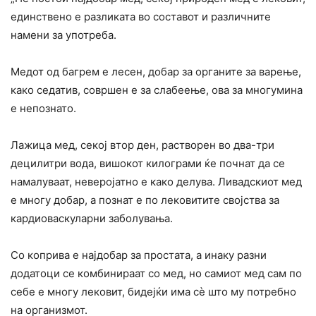
единствено е разликата во составот и различните
намени за употреба.
Медот од багрем е лесен, добар за органите за варење,
како седатив, совршен е за слабеење, ова за многумина
е непознато.
Лажица мед, секој втор ден, растворен во два-три
децилитри вода, вишокот килограми ќе почнат да се
намалуваат, неверојатно е како делува. Ливадскиот мед
е многу добар, а познат е по лековитите својства за
кардиоваскуларни заболувања.
Со коприва е најдобар за простата, а инаку разни
додатоци се комбинираат со мед, но самиот мед сам по
себе е многу лековит, бидејќи има сѐ што му потребно
на организмот.