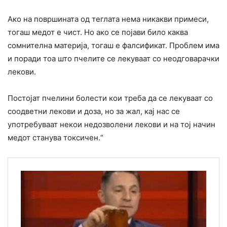
Ако на површината од теглата нема никакви примеси,
тогаш медот е чист. Но ако се појави било каква
сомнителна материја, тогаш е фалсификат. Проблем има
и поради тоа што пчелите се лекуваат со неодговарачки
лекови.
Постојат пчелини болести кои треба да се лекуваат со
соодветни лекови и доза, но за жал, кај нас се
употребуваат некои недозволени лекови и на тој начин
медот станува токсичен.“