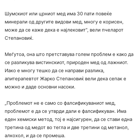
Шумскиот или црниот мед има 30 пати повеќе
минерали од другите видови мед, многу е корисен,
може да се каже дека е најлековит“, вели пчеларот
Степановиќ.
Меѓутоа, она што претставува голем проблем е како да
се разликува вистинскиот, природен мед од лажниот.
Иако е многу тешко да се направи разлика,
апитерапевтот Жарко Степановиќ вели дека сепак е
можно и даде основни насоки.
„Проблемот не е само со фалсификуваниот мед,
проблемот е да се утврди дали е фалсификуван. Има
еден хемиски метод, тој е најсигурен, да се стави една
третина од медот во тегла и две третини од метанол,
алкохол, и да се промеша.