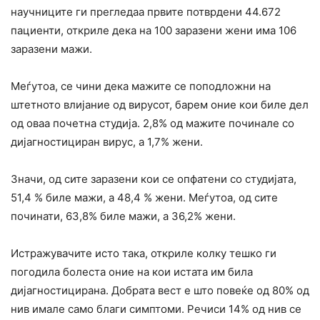
научниците ги прегледаа првите потврдени 44.672
пациенти, откриле дека на 100 заразени жени има 106
заразени мажи.
Меѓутоа, се чини дека мажите се поподложни на
штетното влијание од вирусот, барем оние кои биле дел
од оваа почетна студија. 2,8% од мажите починале со
дијагностициран вирус, а 1,7% жени.
Значи, од сите заразени кои се опфатени со студијата,
51,4 % биле мажи, а 48,4 % жени. Меѓутоа, од сите
починати, 63,8% биле мажи, а 36,2% жени.
Истражувачите исто така, откриле колку тешко ги
погодила болеста оние на кои истата им била
дијагностицирана. Добрата вест е што повеќе од 80% од
нив имале само благи симптоми. Речиси 14% од нив се