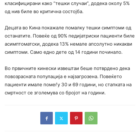
класифицирани како “тешки случаи”, додека околу 5%
од нив биле во критична состојба.
Децата во Кина покажале помалку тешки симптоми од
останатите. Повеќе од 90% педијатриски пациенти биле
асимптоматски, додека 13% немале апсолутно никакви
симптоми. Само едно дете од 14 години починало.
Во првичните кинески извештаи беше потврдено дека
повозрасната популација е најзагрозена. Повеќето
пациенти имале помеѓу 30 и 69 години, но стапката на
смртност се зголемува со бројот на години.