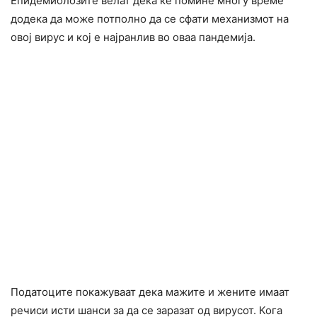
Епидемиолозите велат дека ќе помине многу време
додека да може потполно да се сфати механизмот на
овој вирус и кој е најранлив во оваа пандемија.
Податоците покажуваат дека мажите и жените имаат
речиси исти шанси за да се заразат од вирусот. Кога