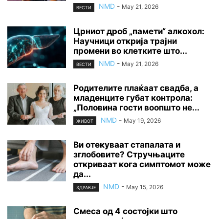
NMD
-
May 21, 2026
ВЕСТИ
Црниот дроб „памети“ алкохол:
Научници открија трајни
промени во клетките што...
NMD
-
May 21, 2026
ВЕСТИ
Родителите плаќаат свадба, а
младенците губат контрола:
„Половина гости воопшто не...
NMD
-
May 19, 2026
ЖИВОТ
Ви отекуваат стапалата и
зглобовите? Стручњаците
откриваат кога симптомот може
да...
NMD
-
May 15, 2026
ЗДРАВЈЕ
Смеса од 4 состојки што