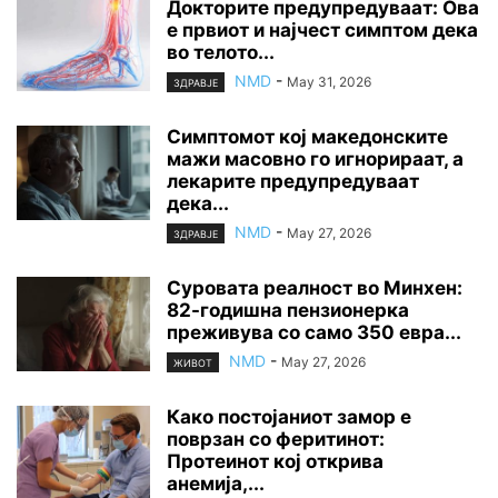
Докторите предупредуваат: Ова
е првиот и најчест симптом дека
во телото...
NMD
-
May 31, 2026
ЗДРАВЈЕ
Симптомот кој македонските
мажи масовно го игнорираат, а
лекарите предупредуваат
дека...
NMD
-
May 27, 2026
ЗДРАВЈЕ
Суровата реалност во Минхен:
82-годишна пензионерка
преживува со само 350 евра...
NMD
-
May 27, 2026
ЖИВОТ
Како постојаниот замор е
поврзан со феритинот:
Протеинот кој открива
анемија,...