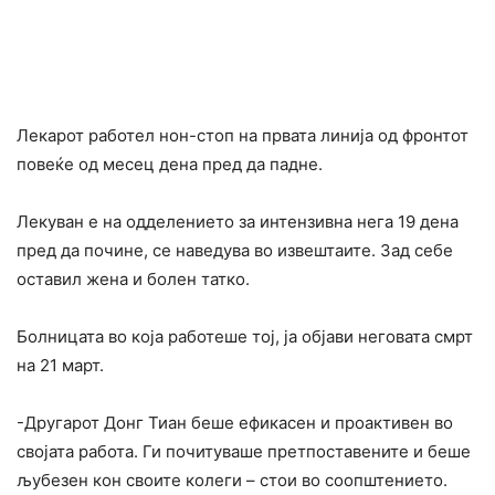
Лекарот работел нон-стоп на првата линија од фронтот
повеќе од месец дена пред да падне.
Лекуван е на одделението за интензивна нега 19 дена
пред да почине, се наведува во извештаите. Зад себе
оставил жена и болен татко.
Болницата во која работеше тој, ја објави неговата смрт
на 21 март.
-Другарот Донг Тиан беше ефикасен и проактивен во
својата работа. Ги почитуваше претпоставените и беше
љубезен кон своите колеги – стои во соопштението.