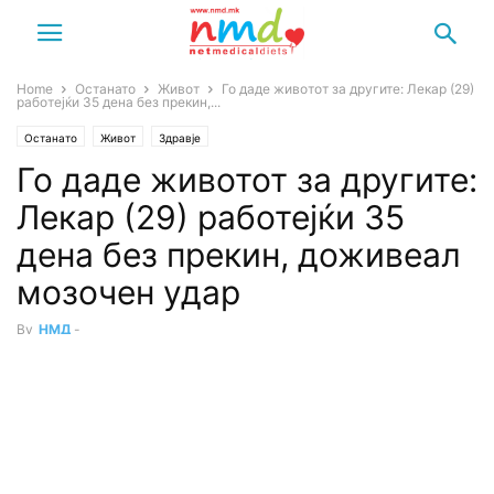
Home
Останато
Живот
Го даде животот за другите: Лекар (29)
работејќи 35 дена без прекин,...
Останато
Живот
Здравје
Го даде животот за другите:
Лекар (29) работејќи 35
дена без прекин, доживеал
мозочен удар
By
НМД
-