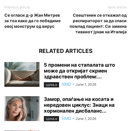
Previous article
Next article
Се огласи д-р Жан Митрев
Свештеник се откажал од
за тоа како да го победиме
респираторот за да спаси
овој монструм од вирус
помлад пациент: Си замина
тивкиот јунак на Италија
RELATED ARTICLES
5 промени на стапалата што
може да откријат скриен
здравствен проблем:...
NMD
-
June 1, 2026
ЗДРАВЈЕ
Замор, опаѓање на косата и
нередовен циклус: Знаци на
хормонален дисбаланс...
NMD
-
June 1, 2026
ЗДРАВЈЕ