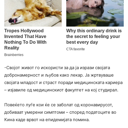
-Својот живот го искористи за да ја изрази својата
добронамерност и љубов како лекар. Ја жртвуваше
својата младост и страст поради медицинската кариера
– изјавиле од медицинскиот факултет на кој студирал.
Повеќето луѓе кои ќе се заболат од коронавирусот,
добиваат умерени симптоми – според податоците во
Кина каде врвот на епидемијата помина.