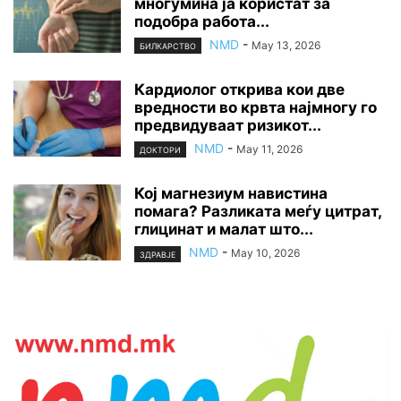
многумина ја користат за
подобра работа...
NMD
-
May 13, 2026
БИЛКАРСТВО
Кардиолог открива кои две
вредности во крвта најмногу го
предвидуваат ризикот...
NMD
-
May 11, 2026
ДОКТОРИ
Кој магнезиум навистина
помага? Разликата меѓу цитрат,
глицинат и малат што...
NMD
-
May 10, 2026
ЗДРАВЈЕ