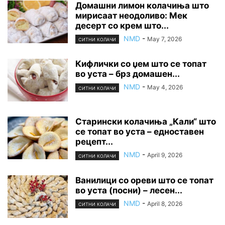
Домашни лимон колачиња што
мирисаат неодоливо: Мек
десерт со крем што...
NMD
-
May 7, 2026
СИТНИ КОЛАЧИ
Кифлички со џем што се топат
во уста – брз домашен...
NMD
-
May 4, 2026
СИТНИ КОЛАЧИ
Старински колачиња „Кали“ што
се топат во уста – едноставен
рецепт...
NMD
-
April 9, 2026
СИТНИ КОЛАЧИ
Ванилици со ореви што се топат
во уста (посни) – лесен...
NMD
-
April 8, 2026
СИТНИ КОЛАЧИ