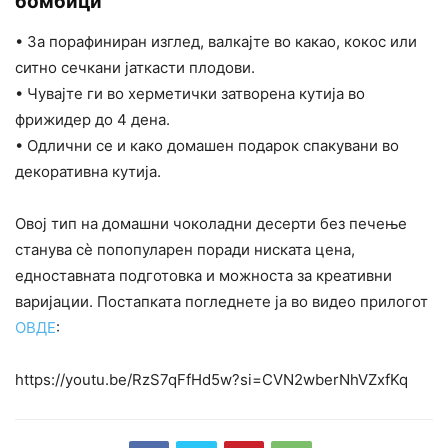
бомбици
• За порафиниран изглед, валкајте во какао, кокос или
ситно сечкани јаткасти плодови.
• Чувајте ги во херметички затворена кутија во
фрижидер до 4 дена.
• Одлични се и како домашен подарок спакувани во
декоративна кутија.
Овој тип на домашни чоколадни десерти без печење
станува сѐ попопуларен поради ниската цена,
едноставната подготовка и можноста за креативни
варијации. Постапката погледнете ја во видео прилогот
ОВДЕ
:
https://youtu.be/RzS7qFfHd5w?si=CVN2wberNhVZxfKq