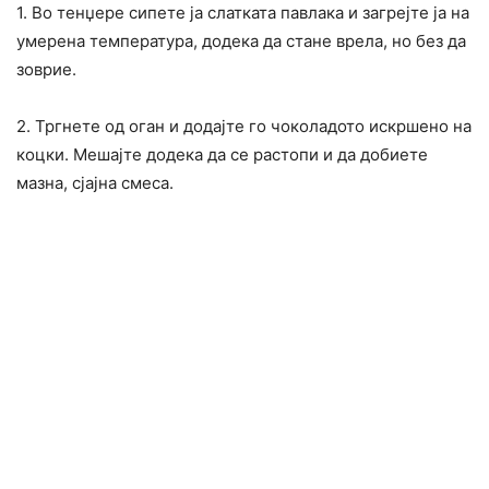
1. Во тенџере сипете ја слатката павлака и загрејте ја на
умерена температура, додека да стане врела, но без да
зоврие.
2. Тргнете од оган и додајте го чоколадото искршено на
коцки. Мешајте додека да се растопи и да добиете
мазна, сјајна смеса.