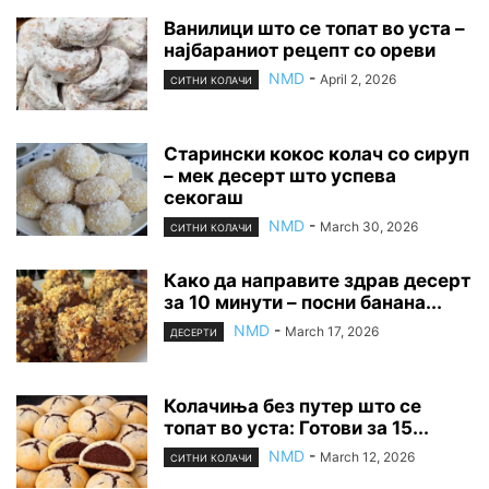
Ванилици што се топат во уста –
најбараниот рецепт со ореви
NMD
-
April 2, 2026
СИТНИ КОЛАЧИ
Старински кокос колач со сируп
– мек десерт што успева
секогаш
NMD
-
March 30, 2026
СИТНИ КОЛАЧИ
Како да направите здрав десерт
за 10 минути – посни банана...
NMD
-
March 17, 2026
ДЕСЕРТИ
Колачиња без путер што се
топат во уста: Готови за 15...
NMD
-
March 12, 2026
СИТНИ КОЛАЧИ