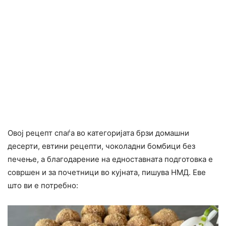
Овој рецепт спаѓа во категоријата брзи домашни
десерти, евтини рецепти, чоколадни бомбици без
печење, а благодарение на едноставната подготовка е
совршен и за почетници во кујната, пишува НМД. Еве
што ви е потребно: