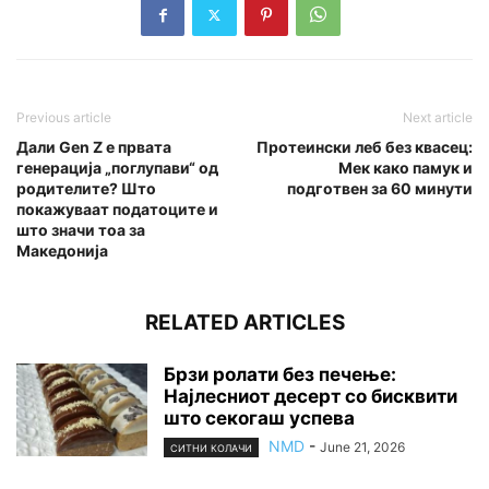
Previous article
Next article
Дали Gen Z е првата
Протеински леб без квасец:
генерација „поглупави“ од
Мек како памук и
родителите? Што
подготвен за 60 минути
покажуваат податоците и
што значи тоа за
Македонија
RELATED ARTICLES
Брзи ролати без печење:
Најлесниот десерт со бисквити
што секогаш успева
NMD
-
June 21, 2026
СИТНИ КОЛАЧИ