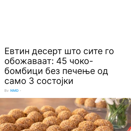
Евтин десерт што сите го
обожаваат: 45 чоко-
бомбици без печење од
само 3 состојки
By
NMD
-