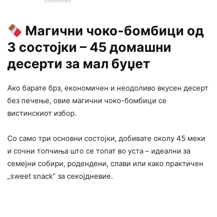
Магични чоко-бомбици од
3 состојки – 45 домашни
десерти за мал буџет
Ако барате брз, економичен и неодоливо вкусен десерт
без печење, овие магични чоко-бомбици се
вистинскиот избор.
Со само три основни состојки, добивате околу 45 меки
и сочни топчиња што се топат во уста – идеални за
семејни собири, родендени, слави или како практичен
„sweet snack“ за секојдневие.