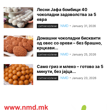
Лесни Јафа бомбици 40
чоколадни задоволства за 5
евра
NMD
-
January 31, 2026
СИТНИ КОЛАЧИ
Домашни чоколадни бисквити
од овес со ореви – без брашно,
крцкави...
NMD
-
January 25, 2026
СИТНИ КОЛАЧИ
Само гриз и млеко – готово за 5
минути, без јајца...
NMD
-
January 23, 2026
СИТНИ КОЛАЧИ