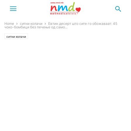
Home
ситни колачи
Евтин десерт што сите го обожаваат: 45
чоко-бомбици без печење од само...
ситни колачи