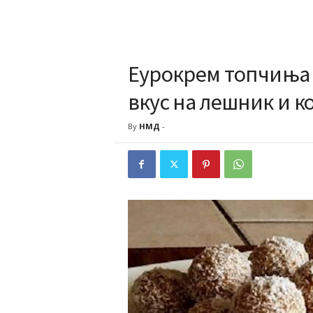
Еурокрем топчиња г
вкус на лешник и к
By
НМД
-