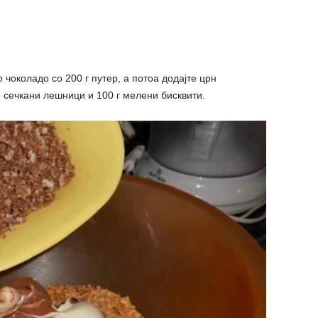
 чоколадо со 200 г путер, а потоа додајте црн
о сечкани лешници и 100 г мелени бисквити.