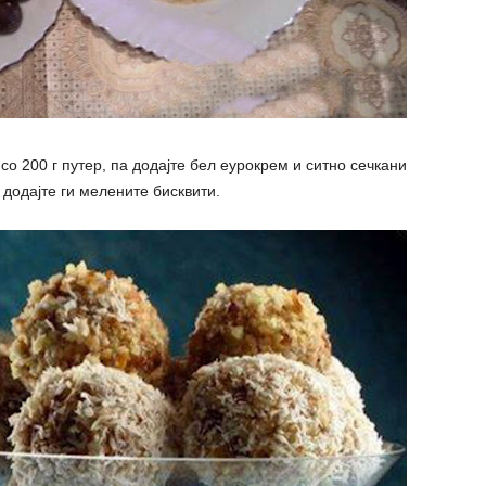
со 200 г путер, па додајте бел еурокрем и ситно сечкани
 додајте ги мелените бисквити.