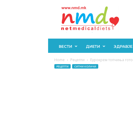
Н
М
Д
ВЕСТИ
ДИЕТИ
ЗДРАВЈЕ
Home
Рецепти
Еурокрем топчиња готов
РЕЦЕПТИ
СИТНИ КОЛАЧИ