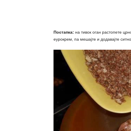
Постапка:
на тивок оган растопете црно
еурокрем, па мешајте и додавајте ситн