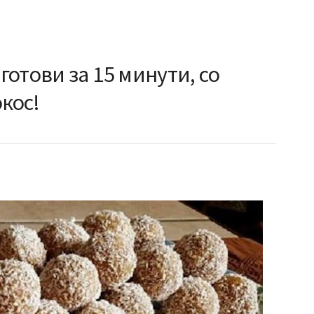
отови за 15 минути, со
окос!