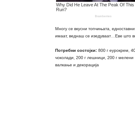
Многу се вкусни топчињата, едноставни 
имаат, веднаш се изедуваат…Еве што в
Потребни состојки:
800 г еурокрем, 40
чоколади, 200 г лешници, 200 г мелени
валкање и декорација