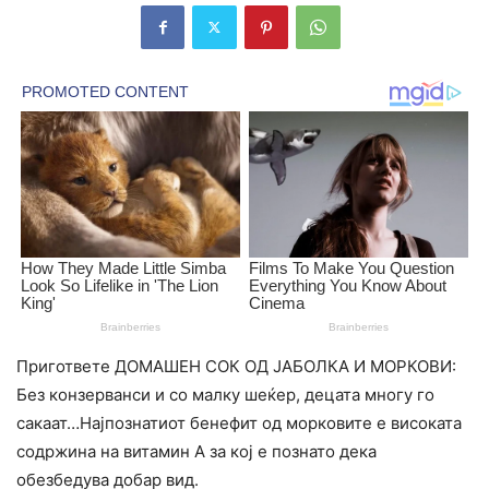
Пригответе ДОМАШЕН СОК ОД ЈАБОЛКА И МОРКОВИ:
Без конзерванси и со малку шеќер, децата многу го
сакаат…Најпознатиот бенефит од морковите е високата
содржина на витамин А за кој е познато дека
обезбедува добар вид.