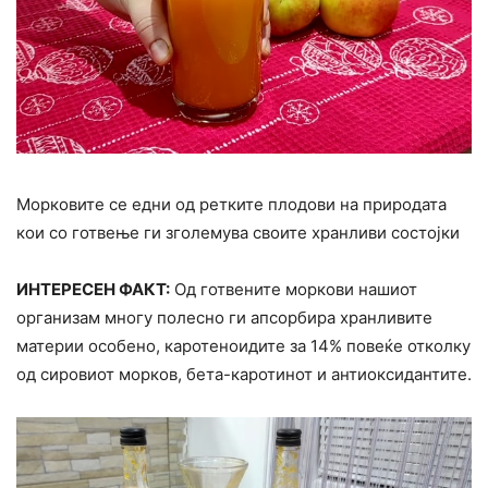
Морковите се едни од ретките плодови на природата
кои со готвење ги зголемува своите хранливи состојки
ИНТЕРЕСЕН ФАКТ:
Од готвените моркови нашиот
организам многу полесно ги апсорбира хранливите
материи особено, каротеноидите за 14% повеќе отколку
од сировиот морков, бета-каротинот и антиоксидантите.