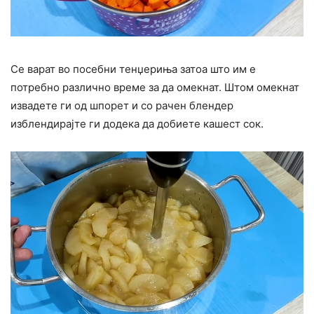
Се варат во посебни тенџериња затоа што им е
потребно различно време за да омекнат. Штом омекнат
извадете ги од шпорет и со рачен блендер
изблендирајте ги додека да добиете кашест сок.