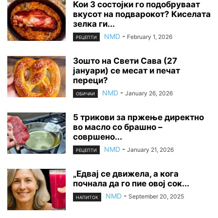
Кои 3 состојки го подобруваат
вкусот на подварокот? Киселата
зелка ги...
NMD
-
February 1, 2026
РЕЦЕПТИ
Зошто на Свети Сава (27
јануари) се месат и печат
переци?
NMD
-
January 26, 2026
ОБИЧАИ
5 трикови за пржење директно
во масло со брашно –
совршено...
NMD
-
January 21, 2026
РЕЦЕПТИ
„Едвај се движела, а кога
почнала да го пие овој сок...
NMD
-
September 20, 2025
НАПИТОК