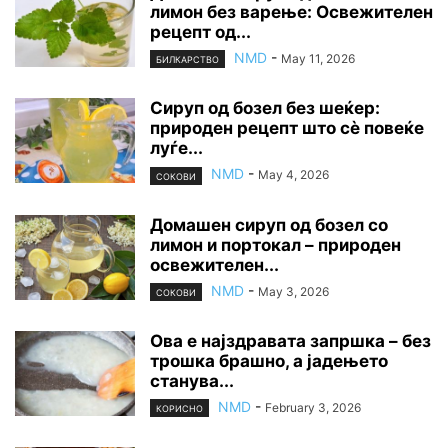
лимон без варење: Освежителен
рецепт од...
NMD
-
May 11, 2026
БИЛКАРСТВО
Сируп од бозел без шеќер:
природен рецепт што сè повеќе
луѓе...
NMD
-
May 4, 2026
СОКОВИ
Домашен сируп од бозел со
лимон и портокал – природен
освежителен...
NMD
-
May 3, 2026
СОКОВИ
Ова е најздравата запршка – без
трошка брашно, а јадењето
станува...
NMD
-
February 3, 2026
КОРИСНО