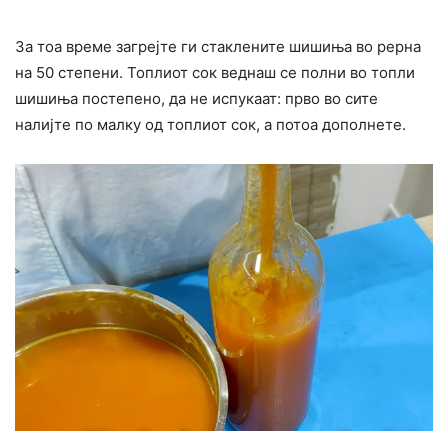
За тоа време загрејте ги стаклените шишиња во рерна
на 50 степени. Топлиот сок веднаш се полни во топли
шишиња постепено, да не испукаат: прво во сите
налијте по малку од топлиот сок, а потоа дополнете.