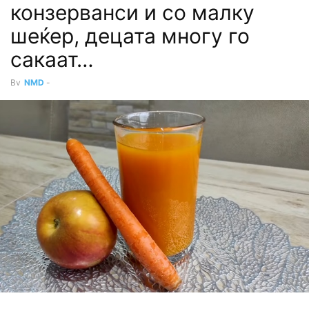
конзерванси и со малку
шеќер, децата многу го
сакаат…
By
NMD
-