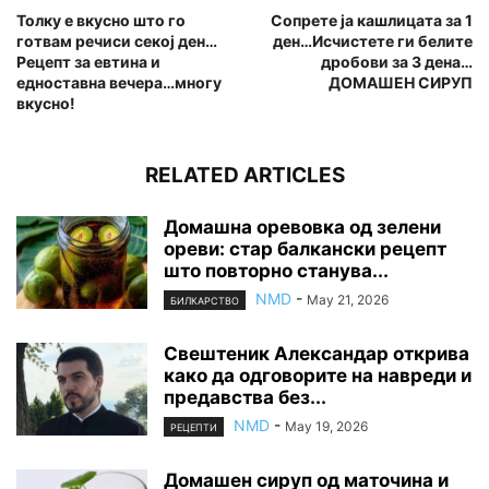
Толку е вкусно што го
Сопрете ја кашлицата за 1
готвам речиси секој ден…
ден…Исчистете ги белите
Рецепт за евтина и
дробови за 3 дена…
едноставна вечера…многу
ДОМАШЕН СИРУП
вкусно!
RELATED ARTICLES
Домашна оревовка од зелени
ореви: стар балкански рецепт
што повторно станува...
NMD
-
May 21, 2026
БИЛКАРСТВО
Свештеник Александар открива
како да одговорите на навреди и
предавства без...
NMD
-
May 19, 2026
РЕЦЕПТИ
Домашен сируп од маточина и