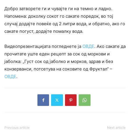
Добро затворете ги и чувајте ги на темно и ладно.
Напомена: доколку сокот го сакате поредок, во тој
случај додајте повеќе од 2 литри вода, и обратно, ако го
сакате погуст, додајте помалку вода.
Видеопрезентацијата погледнете ја
ОВДЕ
. Ако сакате да
прочитате уште еден рецепт за сок од моркови и
јаболка: „Густ сок од јаболко и морков, здрав и без
конзерванси, потсетува на соковите од Фруктал“ –
ОВДЕ
.
Previous article
Next article