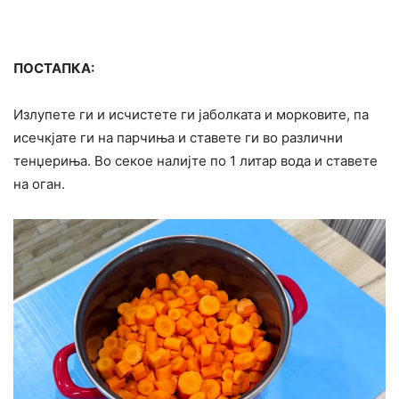
ПОСТАПКА:
Излупете ги и исчистете ги јаболката и морковите, па
исечкјате ги на парчиња и ставете ги во различни
тенџериња. Во секое налијте по 1 литар вода и ставете
на оган.