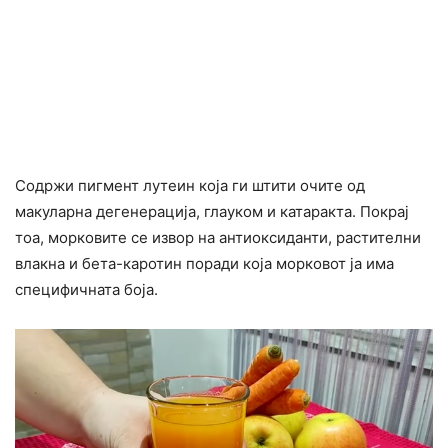
Содржи пигмент лутеин која ги штити очите од
макуларна дегенерација, глауком и катаракта. Покрај
тоа, морковите се извор на антиоксиданти, растителни
влакна и бета-каротин поради која морковот ја има
специфичната боја.