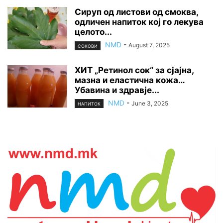
Сируп од листови од смоква,
одличен напиток кој го лекува
целото...
NMD
-
August 7, 2025
СОКОВИ
ХИТ „Ретинол сок“ за сјајна,
мазна и еластична кожа…
Убавина и здравје...
NMD
-
June 3, 2025
НАПИТОК