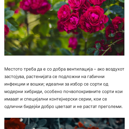
Местото треба да е со добра вентилација – ако воздухот
застојува, растенијата се подложни на габични
инфекции и вошки; идеални за избор се сорти од
модерни хибриди, особено почвопокривните сорти кои
имааат и специјални контејнерски серии, кои се
одлични бидејќи добро цветаат и не растат преголеми.