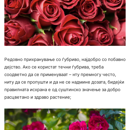
Редовно прихранување со ѓубриво, најдобро со побавно
дејство. Ако се користат течни ѓубрива, треба
соодветно да се применуваат – нту премногу често,
ниту да се пропушти и да не се надмине дозата, бидејќи
правилната исхрана е од суштинско значење за добро
расцветано и здраво растение;