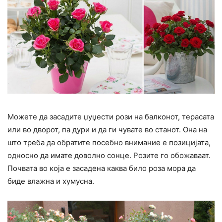
Можете да засадите џуџести рози на балконот, терасата
или во дворот, па дури и да ги чувате во станот. Она на
што треба да обратите посебно внимание е позицијата,
односно да имате доволно сонце. Розите го обожаваат.
Почвата во која е засадена каква било роза мора да
биде влажна и хумусна.