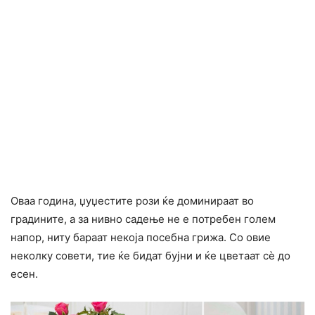
Оваа година, џуџестите рози ќе доминираат во
градините, а за нивно садење не е потребен голем
напор, ниту бараат некоја посебна грижа. Со овие
неколку совети, тие ќе бидат бујни и ќе цветаат сè до
есен.