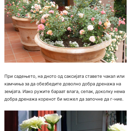
При садењето, на дното од саксијата ставете чакал или
камчиња за да обезбедите доволно добра дренажа на
земјата. Иако ружите бараат влага, сепак, доколку нема
добра дренажа коренот би можел да започне да г-ние.