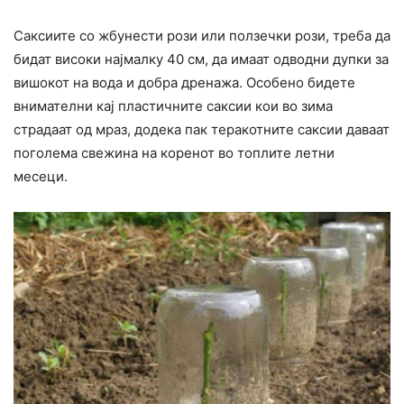
Саксиите со жбунести рози или ползечки рози, треба да
бидат високи најмалку 40 см, да имаат одводни дупки за
вишокот на вода и добра дренажа. Особено бидете
внимателни кај пластичните саксии кои во зима
страдаат од мраз, додека пак теракотните саксии даваат
поголема свежина на коренот во топлите летни
месеци.