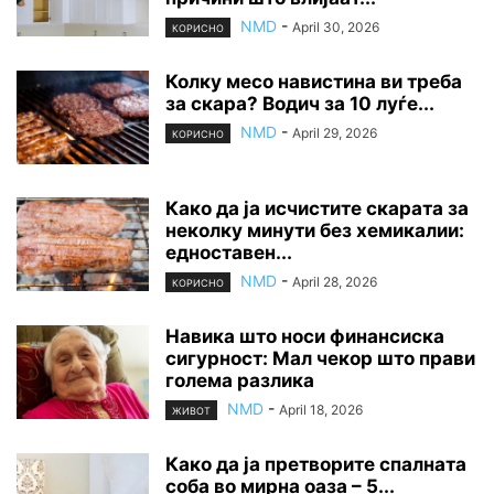
NMD
-
April 30, 2026
КОРИСНО
Колку месо навистина ви треба
за скара? Водич за 10 луѓе...
NMD
-
April 29, 2026
КОРИСНО
Како да ја исчистите скарата за
неколку минути без хемикалии:
едноставен...
NMD
-
April 28, 2026
КОРИСНО
Навика што носи финансиска
сигурност: Мал чекор што прави
голема разлика
NMD
-
April 18, 2026
ЖИВОТ
Како да ја претворите спалната
соба во мирна оаза – 5...