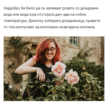
Најдобро би било да се заливаат розите со дождовна
вода или вода која отстојала ден-два на собна
температура. Доколку собирате дождовница, правете
го тоа исклучиво од еколошки незагадена околина.