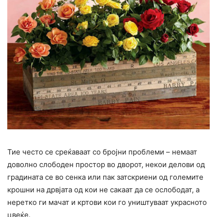
Тие често се среќаваат со бројни проблеми – немаат
доволно слободен простор во дворот, некои делови од
градината се во сенка или пак затскриени од големите
крошни на дрвјата од кои не сакаат да се ослободат, а
неретко ги мачат и кртови кои го уништуваат украсното
цвеќе.