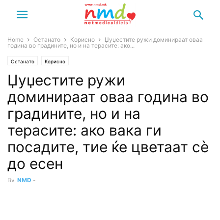
Home
Останато
Корисно
Џуџестите ружи доминираат оваа
година во градините, но и на терасите: ако...
Останато
Корисно
Џуџестите ружи
доминираат оваа година во
градините, но и на
терасите: ако вака ги
посадите, тие ќе цветаат сè
до есен
By
NMD
-