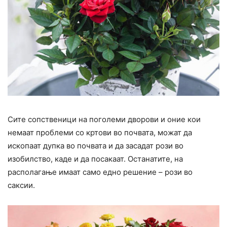
Сите сопственици на поголеми дворови и оние кои
немаат проблеми со кртови во почвата, можат да
ископаат дупка во почвата и да засадат рози во
изобилство, каде и да посакаат. Останатите, на
располагање имаат само едно решение – рози во
саксии.