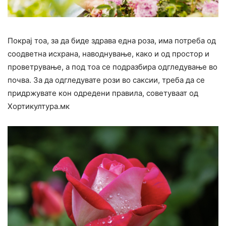
Покрај тоа, за да биде здрава една роза, има потреба од
соодветна исхрана, наводнување, како и од простор и
проветрување, а под тоа се подразбира одгледување во
почва. За да одгледувате рози во саксии, треба да се
придржувате кон одредени правила, советуваат од
Хортикултура.мк