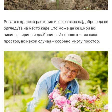
Розата е кралско растение и како такво најдобро е да се
одгледува на место каде што може да се шири во
висина, ширина и длабочина. И воопшто – таа сака
простор, во некои случаи – особено многу простор.