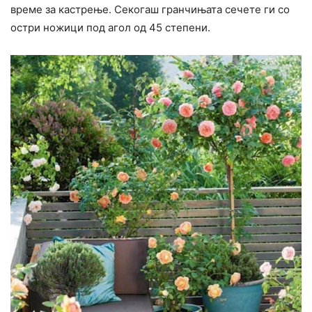
време за кастрење. Секогаш гранчињата сечете ги со
остри ножици под агол од 45 степени.