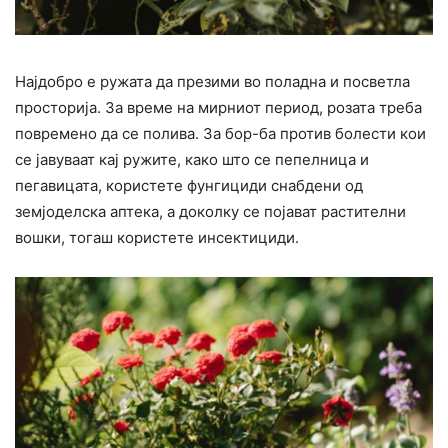
Најдобро е ружата да презими во поладна и посветла
просторија. За време на мирниот период, розата треба
повремено да се полива. За бор-ба против болести кои
се јавуваат кај ружите, како што се пепелница и
пегавицата, користете фунгициди снабдени од
земјоделска аптека, а доколку се појават растителни
вошки, тогаш користете инсектициди.