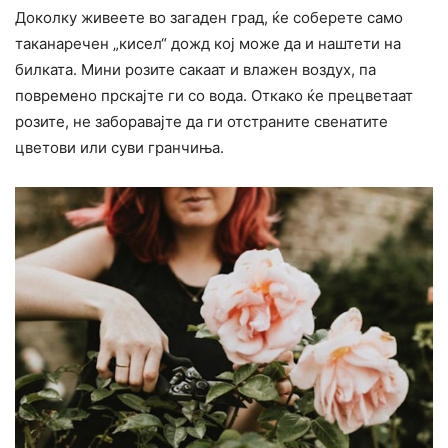
Доколку живеете во загаден град, ќе соберете само
таканаречен „кисел“ дожд кој може да и наштети на
билката. Мини розите сакаат и влажен воздух, па
повремено прскајте ги со вода. Откако ќе прецветаат
розите, не заборавајте да ги отстраните свенатите
цветови или суви гранчиња.