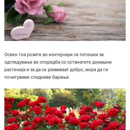
Освен тоа розите во контејнери се потешки за
одгледување во споредба со останатите домашни
растенија и за да се развиваат добро, мора да ги
почитуваме следниве барања: