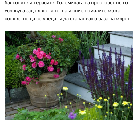
балконите и терасите. Големината на просторот не го
условува задоволството, па и оние помалите можат
соодветно да се уредат и да станат ваша оаза на мирот.