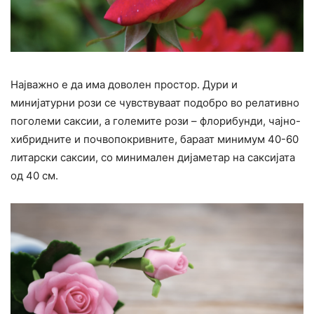
Најважно е да има доволен простор. Дури и
минијатурни рози се чувствуваат подобро во релативно
поголеми саксии, а големите рози – флорибунди, чајно-
хибридните и почвопокривните, бараат минимум 40-60
литарски саксии, со минимален дијаметар на саксијата
од 40 см.