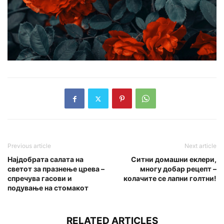
Previous article
Next article
Најдобрата салата на
Ситни домашни еклери,
светот за празнење црева –
многу добар рецепт –
спречува гасови и
колачите се лапни голтни!
подување на стомакот
RELATED ARTICLES