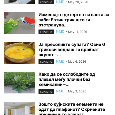
NMD
-
May 20, 2026
КОРИСНО
Измешајте детергент и паста за
заби: Евтин трик што ги
отстранува...
NMD
-
May 11, 2026
КОРИСНО
Ја пресоливте супата? Овие 6
трикови веднаш го враќаат
вкусот –...
NMD
-
May 6, 2026
КОРИСНО
Како да се ослободите од
плевел меѓу плочки без
хемикалии –...
NMD
-
May 3, 2026
КОРИСНО
Зошто кујнските елементи не
одат до плафонот? Скриените
причини што влијаат...