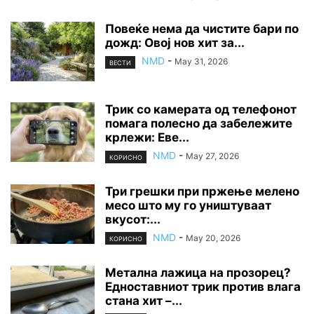
Повеќе нема да чистите бари по
дожд: Овој нов хит за...
NMD
-
May 31, 2026
ВЕСТИ
Трик со камерата од телефонот
помага полесно да забележите
крлежи: Еве...
NMD
-
May 27, 2026
КОРИСНО
Три грешки при пржење мелено
месо што му го уништуваат
вкусот:...
NMD
-
May 20, 2026
КОРИСНО
Метална лажица на прозорец?
Едноставниот трик против влага
стана хит –...