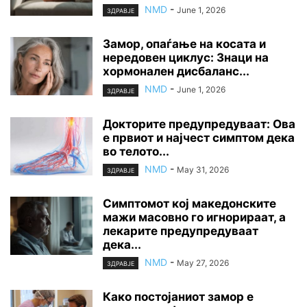
NMD
-
June 1, 2026
ЗДРАВЈЕ
Замор, опаѓање на косата и
нередовен циклус: Знаци на
хормонален дисбаланс...
NMD
-
June 1, 2026
ЗДРАВЈЕ
Докторите предупредуваат: Ова
е првиот и најчест симптом дека
во телото...
NMD
-
May 31, 2026
ЗДРАВЈЕ
Симптомот кој македонските
мажи масовно го игнорираат, а
лекарите предупредуваат
дека...
NMD
-
May 27, 2026
ЗДРАВЈЕ
Како постојаниот замор е