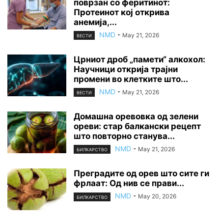
поврзан со феритинот:
Протеинот кој открива
анемија,...
NMD
-
May 21, 2026
ВЕСТИ
Црниот дроб „памети“ алкохол:
Научници открија трајни
промени во клетките што...
NMD
-
May 21, 2026
ВЕСТИ
Домашна оревовка од зелени
ореви: стар балкански рецепт
што повторно станува...
NMD
-
May 21, 2026
БИЛКАРСТВО
Преградите од орев што сите ги
фрлаат: Од нив се прави...
NMD
-
May 20, 2026
БИЛКАРСТВО