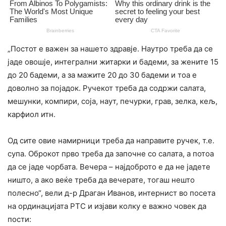
„Постот е важен за нашето здравје. Наутро треба да се
јаде овошје, интегрални житарки и бадеми, за жените 15
до 20 бадеми, а за мажите 20 до 30 бадеми и тоа е
доволно за појадок. Ручекот треба да содржи салата,
мешунки, компири, соја, наут, печурки, грав, зелка, кељ,
карфиол итн.
Од сите овие намирници треба да направите ручек, т.е.
супа. Оброкот прво треба да започне со салата, а потоа
да се јаде чорбата. Вечера – најдоброто е да не јадете
ништо, а ако веќе треба да вечерате, тогаш нешто
полесно“, вели д-р Драган Иванов, интернист во посета
на ординацијата РТС и изјави колку е важно човек да
пости: