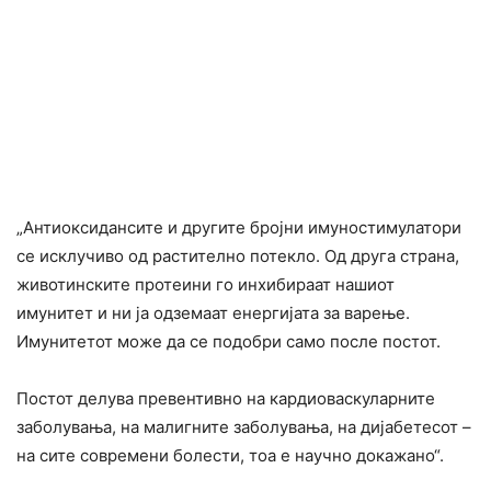
„Антиоксидансите и другите бројни имуностимулатори
се исклучиво од растително потекло. Од друга страна,
животинските протеини го инхибираат нашиот
имунитет и ни ја одземаат енергијата за варење.
Имунитетот може да се подобри само после постот.
Постот делува превентивно на кардиоваскуларните
заболувања, на малигните заболувања, на дијабетесот –
на сите современи болести, тоа е научно докажано“.