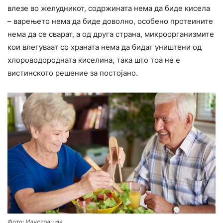
влезе во желудникот, содржината нема да биде кисела
– варењето нема да биде доволно, особено протеините
нема да се сварат, а од друга страна, микроорганизмите
кои влегуваат со храната нема да бидат уништени од
хлороводородната киселина, така што тоа не е
вистинското решение за постојано.
Фото: Илустрација