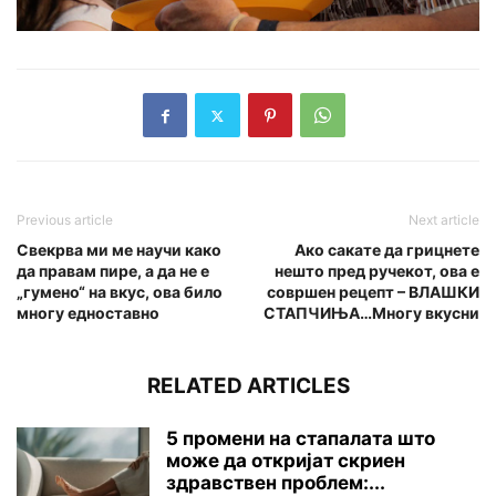
Previous article
Next article
Свекрва ми ме научи како
Ако сакате да грицнете
да правам пире, а да не е
нешто пред ручекот, ова е
„гумено“ на вкус, ова било
совршен рецепт – ВЛАШКИ
многу едноставно
СТАПЧИЊА…Многу вкусни
RELATED ARTICLES
5 промени на стапалата што
може да откријат скриен
здравствен проблем:...