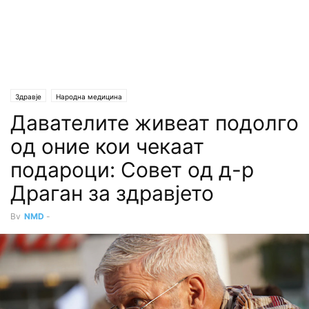
Здравје
Народна медицина
Давателите живеат подолго
од оние кои чекаат
подароци: Совет од д-р
Драган за здравјето
By
NMD
-