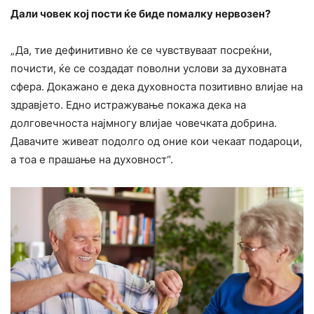
Дали човек кој пости ќе биде помалку нервозен?
„Да, тие дефинитивно ќе се чувствуваат посреќни,
почисти, ќе се создадат поволни услови за духовната
сфера. Докажано е дека духовноста позитивно влијае на
здравјето. Едно истражување покажа дека на
долговечноста најмногу влијае човечката добрина.
Давачите живеат подолго од оние кои чекаат подароци,
а тоа е прашање на духовност“.