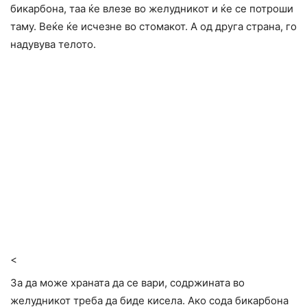
бикарбона, таа ќе влезе во желудникот и ќе се потроши
таму. Веќе ќе исчезне во стомакот. А од друга страна, го
надувува телото.
<
За да може храната да се вари, содржината во
желудникот треба да биде кисела. Ако сода бикарбона