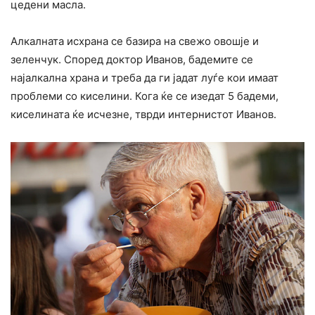
цедени масла.
Алкалната исхрана се базира на свежо овошје и
зеленчук. Според доктор Иванов, бадемите се
најалкална храна и треба да ги јадат луѓе кои имаат
проблеми со киселини. Кога ќе се изедат 5 бадеми,
киселината ќе исчезне, тврди интернистот Иванов.