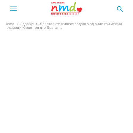
Home
Здравје
Давателите живеат подолго од оние кои чекаат
подароци: Совет од д-р Драган...