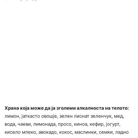
Храна која може да ја зголеми алкалноста на телото:
лимон, јаткасто овошје, зелен лиснат зеленчук, мед,
вода, чаеви, лимонада, просо, киноа, кефир, јогурт,
кисело млеко, авокадо, кокос, маслинки, семки, ладно