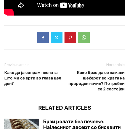
Previous article
Next article
Како да ја сопрам песната
Како брзо да се намали
што ми се врти во глава цел
шеќерот во крвта на
ден?
природен начин? Потребни
се 2 состојки
RELATED ARTICLES
Брзи ролати без печење:
Најлесниот десерт со бисквити