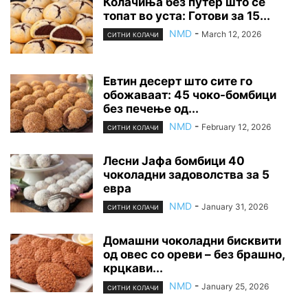
Колачиња без путер што се
топат во уста: Готови за 15...
NMD
-
March 12, 2026
СИТНИ КОЛАЧИ
Евтин десерт што сите го
обожаваат: 45 чоко-бомбици
без печење од...
NMD
-
February 12, 2026
СИТНИ КОЛАЧИ
Лесни Јафа бомбици 40
чоколадни задоволства за 5
евра
NMD
-
January 31, 2026
СИТНИ КОЛАЧИ
Домашни чоколадни бисквити
од овес со ореви – без брашно,
крцкави...
NMD
-
January 25, 2026
СИТНИ КОЛАЧИ