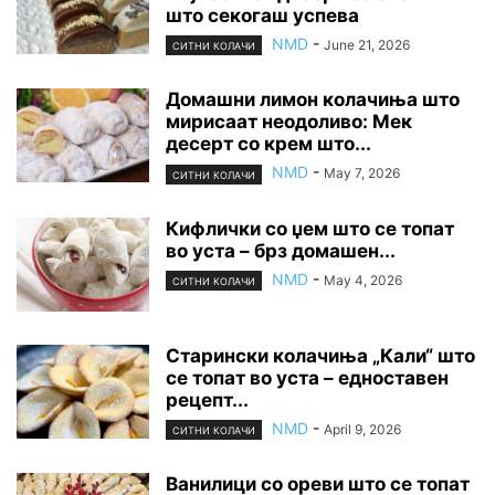
што секогаш успева
NMD
-
June 21, 2026
СИТНИ КОЛАЧИ
Домашни лимон колачиња што
мирисаат неодоливо: Мек
десерт со крем што...
NMD
-
May 7, 2026
СИТНИ КОЛАЧИ
Кифлички со џем што се топат
во уста – брз домашен...
NMD
-
May 4, 2026
СИТНИ КОЛАЧИ
Старински колачиња „Кали“ што
се топат во уста – едноставен
рецепт...
NMD
-
April 9, 2026
СИТНИ КОЛАЧИ
Ванилици со ореви што се топат