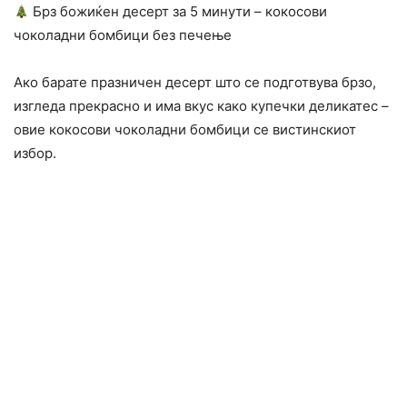
Брз божиќен десерт за 5 минути – кокосови
чоколадни бомбици без печење
Ако барате празничен десерт што се подготвува брзо,
изгледа прекрасно и има вкус како купечки деликатес –
овие кокосови чоколадни бомбици се вистинскиот
избор.