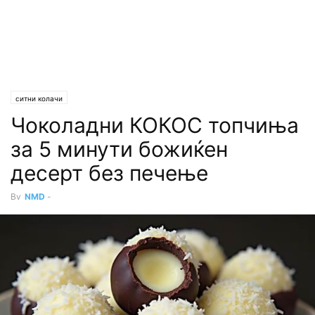
ситни колачи
Чоколадни КОКОС топчиња
за 5 минути божиќен
десерт без печење
By
NMD
-