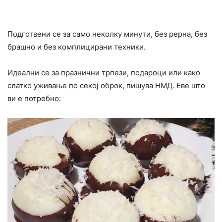
Подготвени се за само неколку минути, без рерна, без
брашно и без комплицирани техники.
Идеални се за празнични трпези, подароци или како
слатко уживање по секој оброк, пишува НМД. Еве што
ви е потребно: