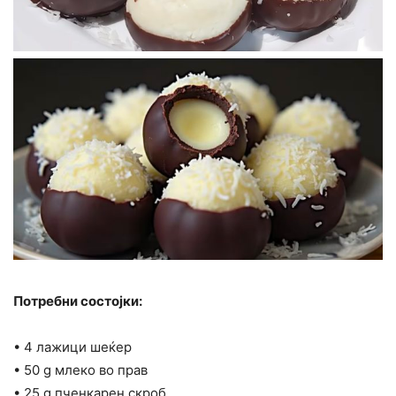
Потребни состојки:
• 4 лажици шеќер
• 50 g млеко во прав
• 25 g пченкарен скроб