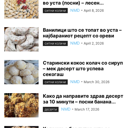
во уста (посни) – лесен...
NMD
-
April 8, 2026
СИТНИ КОЛАЧИ
Ванилици што се топат во уста –
најбараниот рецепт со ореви
NMD
-
April 2, 2026
СИТНИ КОЛАЧИ
Старински кокос колач со сируп
– мек десерт што успева
секогаш
NMD
-
March 30, 2026
СИТНИ КОЛАЧИ
Како да направите здрав десерт
за 10 минути – посни банана...
NMD
-
March 17, 2026
ДЕСЕРТИ