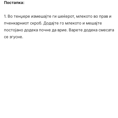
Постапка:
1. Во тенџере измешајте ги шеќерот, млекото во прав и
пченкарниот скроб. Додајте го млекото и мешајте
постојано додека почне да врие. Варете додека смесата
се згусне.