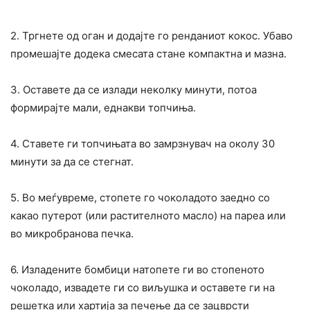
2. Тргнете од оган и додајте го ренданиот кокос. Убаво
промешајте додека смесата стане компактна и мазна.
3. Оставете да се излади неколку минути, потоа
формирајте мали, еднакви топчиња.
4. Ставете ги топчињата во замрзнувач на околу 30
минути за да се стегнат.
5. Во меѓувреме, стопете го чоколадото заедно со
какао путерот (или растителното масло) на пареа или
во микробранова печка.
6. Изладените бомбици натопете ги во стопеното
чоколадо, извадете ги со виљушка и оставете ги на
решетка или хартија за печење да се зацврсти