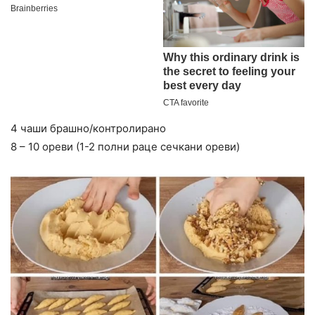
4 чаши брашно/контролирано
8 – 10 ореви (1-2 полни раце сечкани ореви)