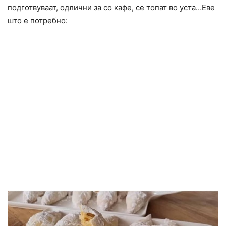
подготвуваат, одлични за со кафе, се топат во уста…Еве
што е потребно: