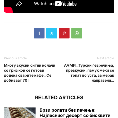
Previous article
Next article
Многу вкусни ситни колачи
АЧМИ…Турски ѓевречиња,
со гриз кои се готови
превкусни, памук меки се
додека сварите кафе…Се
топат во уста, за мерак
добиваат 70!
направени…
RELATED ARTICLES
Брзи ролати без печење:
Најлесниот десерт со бисквити