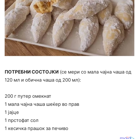
ПОТРЕБНИ СОСТОЈКИ
(се мери со мала чајна чаша од
120 мл и обична чаша од 200 мл):
200 г путер омекнат
1 мала чајна чаша шеќер во прав
1 јајце
1 прстофат сол
1 кесичка прашок за печиво