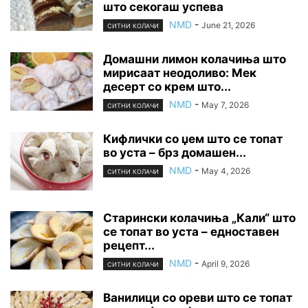
што секогаш успева
NMD
-
June 21, 2026
СИТНИ КОЛАЧИ
Домашни лимон колачиња што
мирисаат неодоливо: Мек
десерт со крем што...
NMD
-
May 7, 2026
СИТНИ КОЛАЧИ
Кифлички со џем што се топат
во уста – брз домашен...
NMD
-
May 4, 2026
СИТНИ КОЛАЧИ
Старински колачиња „Кали“ што
се топат во уста – едноставен
рецепт...
NMD
-
April 9, 2026
СИТНИ КОЛАЧИ
Ванилици со ореви што се топат