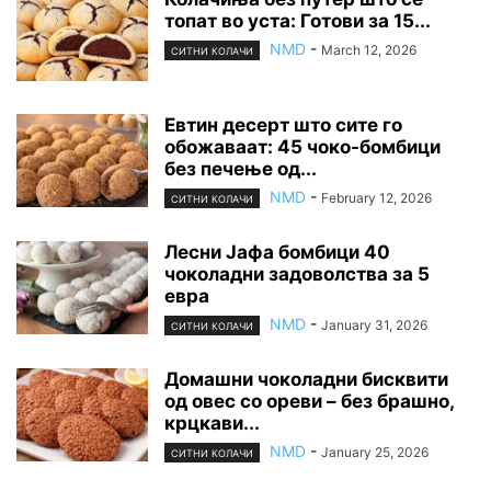
топат во уста: Готови за 15...
NMD
-
March 12, 2026
СИТНИ КОЛАЧИ
Евтин десерт што сите го
обожаваат: 45 чоко-бомбици
без печење од...
NMD
-
February 12, 2026
СИТНИ КОЛАЧИ
Лесни Јафа бомбици 40
чоколадни задоволства за 5
евра
NMD
-
January 31, 2026
СИТНИ КОЛАЧИ
Домашни чоколадни бисквити
од овес со ореви – без брашно,
крцкави...
NMD
-
January 25, 2026
СИТНИ КОЛАЧИ