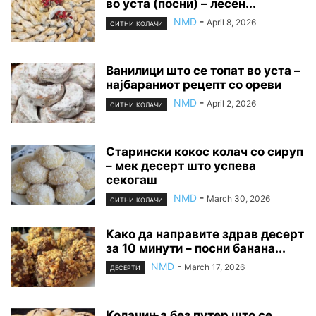
во уста (посни) – лесен...
NMD
-
April 8, 2026
СИТНИ КОЛАЧИ
Ванилици што се топат во уста –
најбараниот рецепт со ореви
NMD
-
April 2, 2026
СИТНИ КОЛАЧИ
Старински кокос колач со сируп
– мек десерт што успева
секогаш
NMD
-
March 30, 2026
СИТНИ КОЛАЧИ
Како да направите здрав десерт
за 10 минути – посни банана...
NMD
-
March 17, 2026
ДЕСЕРТИ
Колачиња без путер што се