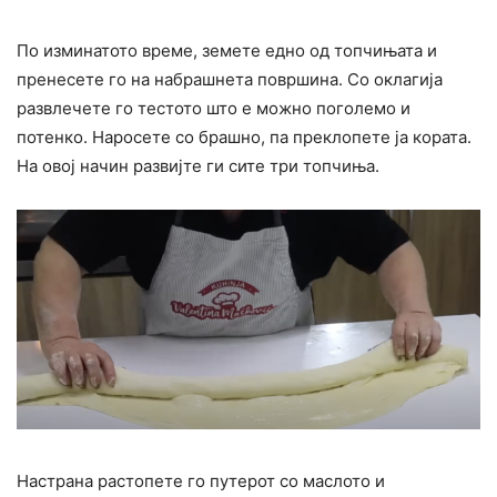
По изминатото време, земете едно од топчињата и
пренесете го на набрашнета површина. Со оклагија
развлечете го тестото што е можно поголемо и
потенко. Наросете со брашно, па преклопете ја кората.
На овој начин развијте ги сите три топчиња.
Настрана растопете го путерот со маслото и