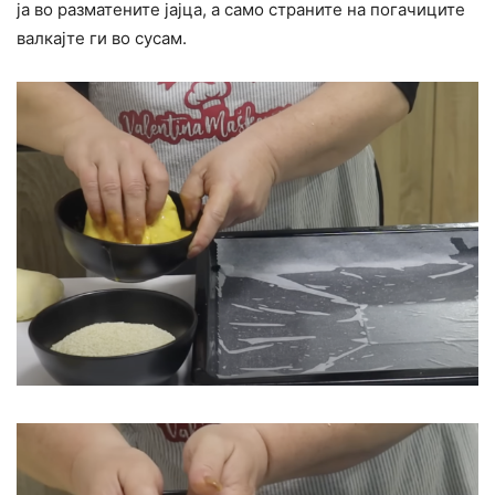
ја во разматените јајца, а само страните на погачиците
валкајте ги во сусам.