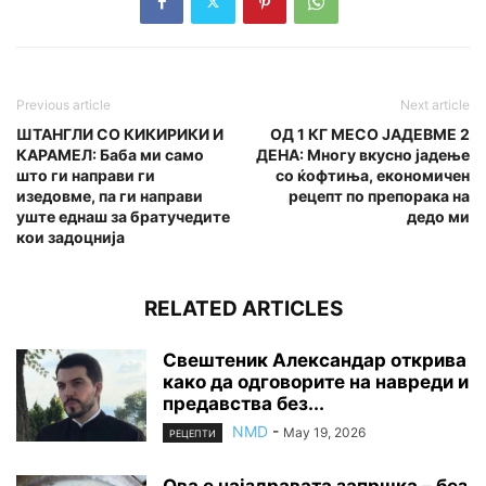
Previous article
Next article
ШТАНГЛИ СО КИКИРИКИ И
OД 1 КГ МЕСО ЈАДЕВМЕ 2
КАРАМЕЛ: Баба ми само
ДЕНА: Многу вкусно јадење
што ги направи ги
со ќофтиња, економичен
изедовме, па ги направи
рецепт по препорака на
уште еднаш за братучедите
дедо ми
кои задоцнија
RELATED ARTICLES
Свештеник Александар открива
како да одговорите на навреди и
предавства без...
NMD
-
May 19, 2026
РЕЦЕПТИ
Ова е најздравата запршка – без