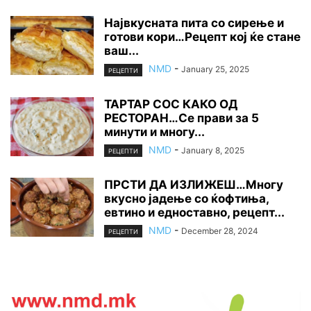
Највкусната пита со сирење и
готови кори…Рецепт кој ќе стане
ваш...
NMD
-
January 25, 2025
РЕЦЕПТИ
ТАРТАР СОС КАКО ОД
РЕСТОРАН…Се прави за 5
минути и многу...
NMD
-
January 8, 2025
РЕЦЕПТИ
ПРСТИ ДА ИЗЛИЖЕШ…Многу
вкусно јадење со ќофтиња,
евтино и едноставно, рецепт...
NMD
-
December 28, 2024
РЕЦЕПТИ