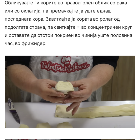
Обликувајте ги корите во правоаголен облик со рака
или со оклагија, па премачкајте ја уште еднаш
последната кора. Завиткајте ја кората во ролат од
подолгата страна, па свиткајте = во концентричен круг
и оставете да отстои покриен во чинија уште половина
час, во фрижидер.