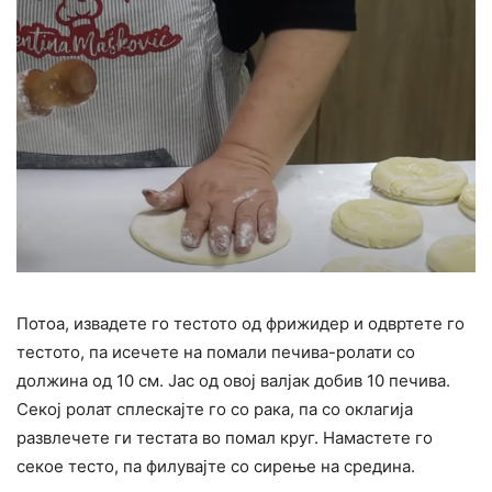
Потоа, извадете го тестото од фрижидер и одвртете го
тестото, па исечете на помали печива-ролати со
должина од 10 см. Јас од овој валјак добив 10 печива.
Секој ролат сплескајте го со рака, па со оклагија
развлечете ги тестата во помал круг. Намастете го
секое тесто, па филувајте со сирење на средина.