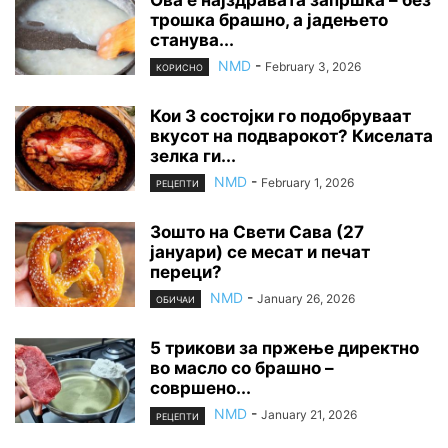
трошка брашно, а јадењето
станува...
NMD
-
February 3, 2026
КОРИСНО
Кои 3 состојки го подобруваат
вкусот на подварокот? Киселата
зелка ги...
NMD
-
February 1, 2026
РЕЦЕПТИ
Зошто на Свети Сава (27
јануари) се месат и печат
переци?
NMD
-
January 26, 2026
ОБИЧАИ
5 трикови за пржење директно
во масло со брашно –
совршено...
NMD
-
January 21, 2026
РЕЦЕПТИ