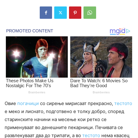
Овие
погачици
со сирење мирисаат прекрасно,
тестото
е меко и лиснато, подготвено е толку добро, според
старинските начини на месење кои ретко се
применуваат во денешните пекарници. Печивата се
развлекуваат два до трипати, а во
тестото
нема квасец