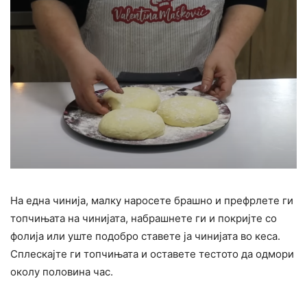
На една чинија, малку наросете брашно и префрлете ги
топчињата на чинијата, набрашнете ги и покријте со
фолија или уште подобро ставете ја чинијата во кеса.
Сплескајте ги топчињата и оставете тестото да одмори
околу половина час.