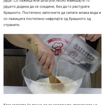
јајце. Со лажица или шпатула лесно измешајте го
јајцето додека да се соедини, без да го растурате
брашното. Постепено започнете да сипате млака вода и
со лажицата постепено нафрлајте од брашното од
страните.
Кога смесата ќе почне да се соединува, преминете на