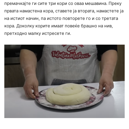
премачкајте ги сите три кори со оваа мешавина. Преку
првата намастена кора, ставете ја втората, намастете ја
на истиот начин, па истото повторете го и со третата
кора. Доколку корите имаат повеќе брашно на нив,
претходно малку истресете ги.