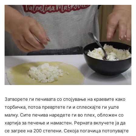
Затворете ги печивата со спојување на краевите како
торбичка, потоа превртете ги и сплескајте ги уште
малку. Сите печива наредете ги во плех, обложен со
хартија за печење и намастен. Рерната вклучете ја да
се загрее на 200 степени. Секоја погачица потопувајте