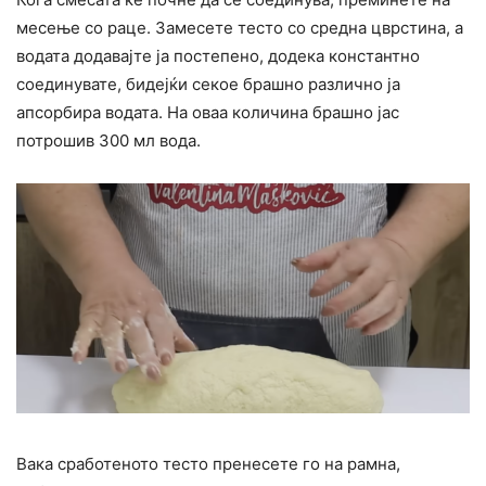
месење со раце. Замесете тесто со средна цврстина, а
водата додавајте ја постепено, додека константно
соединувате, бидејќи секое брашно различно ја
апсорбира водата. На оваа количина брашно јас
потрошив 300 мл вода.
Вака сработеното тесто пренесете го на рамна,