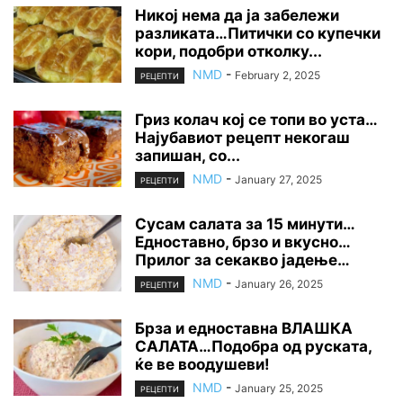
Никој нема да ја забележи
разликата…Питички со купечки
кори, подобри отколку...
NMD
-
February 2, 2025
РЕЦЕПТИ
Гриз колач кој се топи во уста…
Најубавиот рецепт некогаш
запишан, со...
NMD
-
January 27, 2025
РЕЦЕПТИ
Сусам салата за 15 минути…
Едноставно, брзо и вкусно…
Прилог за секакво јадење…
NMD
-
January 26, 2025
РЕЦЕПТИ
Брза и едноставна ВЛАШКА
САЛАТА…Подобра од руската,
ќе ве воодушеви!
NMD
-
January 25, 2025
РЕЦЕПТИ