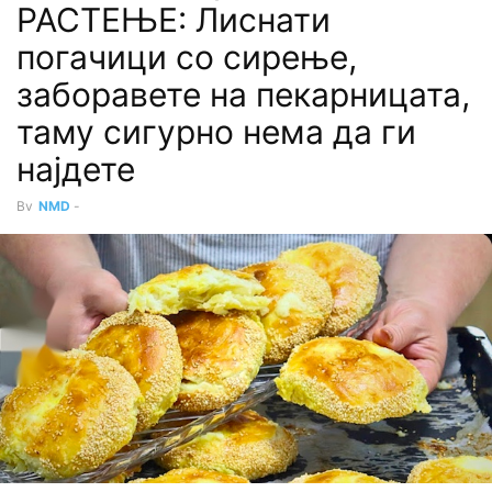
РАСТЕЊЕ: Лиснати
погачици со сирење,
заборавете на пекарницата,
таму сигурно нема да ги
најдете
By
NMD
-