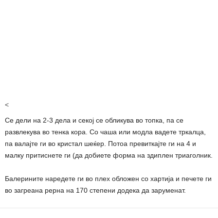
<
Се дели на 2-3 дела и секој се обликува во топка, па се
развлекува во тенка кора. Со чаша или модла вадете тркалца,
па валајте ги во кристал шеќер. Потоа превиткајте ги на 4 и
малку притиснете ги (да добиете форма на здиплен триаголник.
Балерините наредете ги во плех обложен со хартија и печете ги
во загреана рерна на 170 степени додека да заруменат.