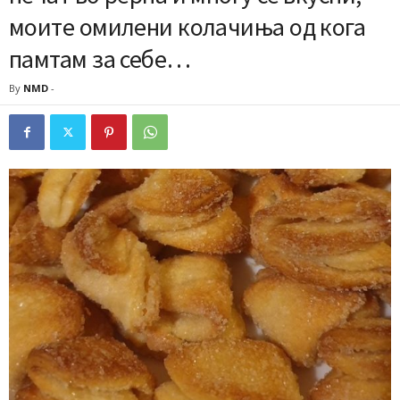
моите омилени колачиња од кога
памтам за себе…
By
NMD
-