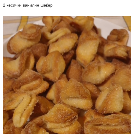
2 кесички ванилин шеќер