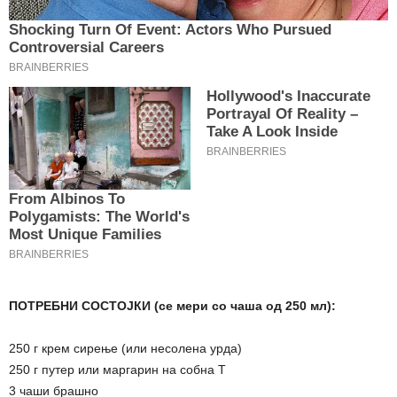
ПОТРЕБНИ СОСТОЈКИ (се мери со чаша од 250 мл):
250 г крем сирење (или несолена урда)
250 г путер или маргарин на собна Т
3 чаши брашно