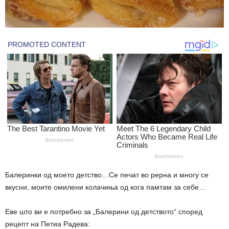
Балеринки од моето детство…Се печат во рерна и многу се
вкусни, моите омилени колачиња од кога памтам за себе…
Еве што ви е потребно за „Балерини од детството“ според
рецепт на Петиа Радева: