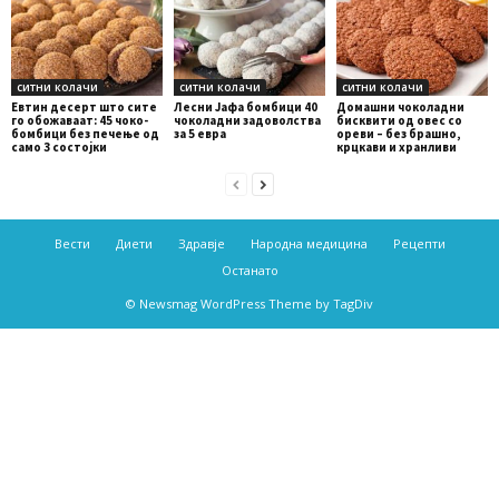
ситни колачи
ситни колачи
ситни колачи
Евтин десерт што сите
Лесни Јафа бомбици 40
Домашни чоколадни
го обожаваат: 45 чоко-
чоколадни задоволства
бисквити од овес со
бомбици без печење од
за 5 евра
ореви – без брашно,
само 3 состојки
крцкави и хранливи
Вести
Диети
Здравје
Народна медицина
Рецепти
Останато
© Newsmag WordPress Theme by TagDiv