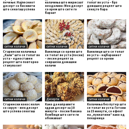
печење: Најлесниот
колачиња што мирисаат
топат во уста – брз
десерт со бисквити
неодоливо: Мек десерт
домашен рецепт што
што секогаш успева
со крем што сите го
секој го бара
бараат
ситни колачи
ситни колачи
ситни колачи
Старински колачиња
Ванилици со ореви што
Ванилици што се топат
„Кали“ што се топат во
се топат во уста (посни)
во уста – најбараниот
уста – едноставен
– лесен рецепт за
рецепт со ореви
рецепт што повторно
совршени домашни
станува хит
колачи
ситни колачи
Десерти
ситни колачи
Старински кокос колач
Како да направите
Колачиња без путер што
со сируп – мек десерт
здрав десерт за 10
се топат во уста: Готови
што успева секогаш
минути – посни банана
за 15 минути, со ефект
бомбици што сите ги
на „пукнатини“ како од
обожаваат
пекарница