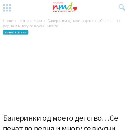
Home
ситни колачи
Балеринки од моето детство…Се печат во
рерна и многу се вкусни, моите...
СИТНИ КОЛАЧИ
Балеринки од моето детство…Се
печат во рерна и многу се вкусни,