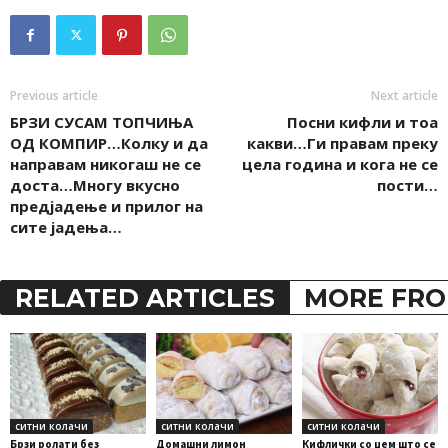
Previous article
Next article
БРЗИ СУСАМ ТОПЧИЊА
Посни кифли и тоа
ОД КОМПИР…Колку и да
какви…Ги правам преку
направам никогаш не се
цела година и кога не се
доста…Многу вкусно
пости…
предјадење и прилог на
сите јадења…
RELATED ARTICLES
MORE FRO
ситни колачи
ситни колачи
ситни колачи
Брзи ролати без
Домашни лимон
Кифлички со џем што се