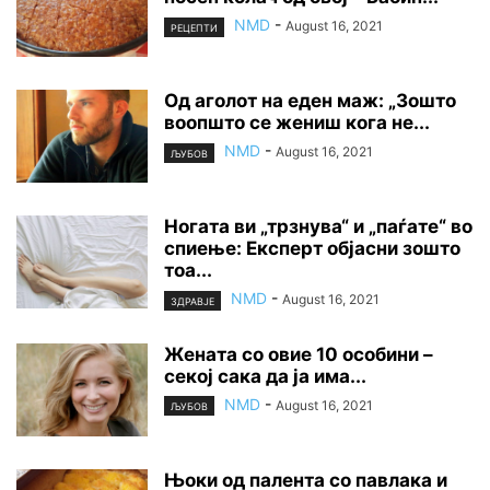
NMD
-
August 16, 2021
РЕЦЕПТИ
Од аголот на еден маж: „Зошто
воопшто се жениш кога не...
NMD
-
August 16, 2021
ЉУБОВ
Ногата ви „трзнува“ и „паѓате“ во
спиење: Експерт објасни зошто
тоа...
NMD
-
August 16, 2021
ЗДРАВЈЕ
Жената со овие 10 особини –
секој сака да ја има...
NMD
-
August 16, 2021
ЉУБОВ
Њоки од палента со павлака и