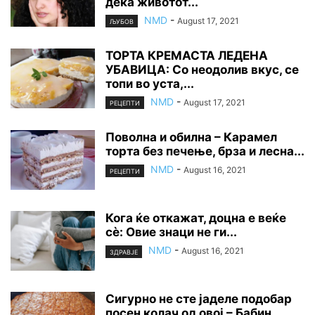
дека животот...
NMD
-
August 17, 2021
ЉУБОВ
ТОРТА КРЕМАСТА ЛЕДЕНА
УБАВИЦА: Со неодолив вкус, се
топи во уста,...
NMD
-
August 17, 2021
РЕЦЕПТИ
Поволна и обилна – Карамел
торта без печење, брза и лесна...
NMD
-
August 16, 2021
РЕЦЕПТИ
Кога ќе откажат, доцна е веќе
сè: Овие знаци не ги...
NMD
-
August 16, 2021
ЗДРАВЈЕ
Сигурно не сте јаделе подобар
посен колач од овој – Бабин...