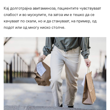
Кај долготрајна авитаминоза, пациентите чувствуваат
слабост и во мускулите, па затоа им е тешко да се
качуваат по скали, но и да стануваат, на пример, од
подот или од многу ниско столче.