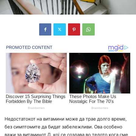
Недостатокот на витамини може да трае долго време,
без симптомите да бидат забележливи. Ова особено
важи за витаминот Д, кој се создава во телото кога сме