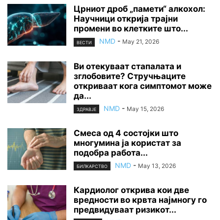
Црниот дроб „памети“ алкохол:
Научници открија трајни
промени во клетките што...
NMD
-
May 21, 2026
ВЕСТИ
Ви отекуваат стапалата и
зглобовите? Стручњаците
откриваат кога симптомот може
да...
NMD
-
May 15, 2026
ЗДРАВЈЕ
Смеса од 4 состојки што
многумина ја користат за
подобра работа...
NMD
-
May 13, 2026
БИЛКАРСТВО
Кардиолог открива кои две
вредности во крвта најмногу го
предвидуваат ризикот...