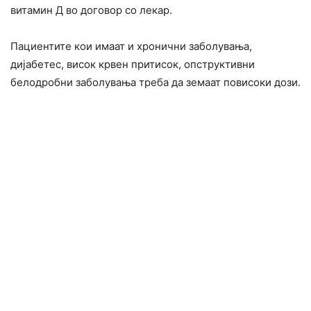
витамин Д во договор со лекар.
Пациентите кои имаат и хронични заболувања,
дијабетес, висок крвен притисок, опструктивни
белодробни заболувања треба да земаат повисоки дози.