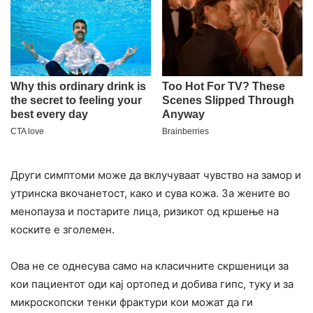
Други симптоми може да вклучуваат чувство на замор и
утринска вкочанетост, како и сува кожа. За жените во
менопауза и постарите лица, ризикот од кршење на
коските е зголемен.
Ова не се однесува само на класичните скршеници за
кои пациентот оди кај ортопед и добива гипс, туку и за
микроскопски тенки фрактури кои можат да ги