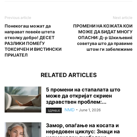
Previous article
Next article
Понекогаш можат да
ПРОМЕНИ НА КОЖАТА КОИ
направат повеќе штета
МОЖЕ ДА БИДАТ МНОГУ
отколку добро! ДЕСЕТ
ОПАСНИ: Д-р Шкиљевиќ
РАЗЛИКИ ПОМЕЃУ
советува што да правиме
ТОКСИЧЕН И ВИСТИНСКИ
штом ги забележиме
ПРИЈАТЕЛ
RELATED ARTICLES
5 промени на стапалата што
може да откријат скриен
здравствен проблем:...
NMD
-
June 1, 2026
ЗДРАВЈЕ
Замор, опаѓање на косата и
нередовен циклус: Знаци на