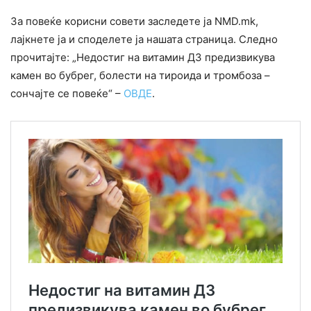
За повеќе корисни совети заследете ја NMD.mk,
лајкнете ја и споделете ја нашата страница. Следно
прочитајте: „Недостиг на витамин Д3 предизвикува
камен во бубрег, болести на тироида и тромбоза –
сончајте се повеќе“ –
ОВДЕ
.