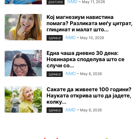
NMD
-
May 11, 2026
ДОКТОРИ
Кој магнезиум навистина
помага? Разликата меѓу цитрат,
глицинат и малат што...
NMD
-
May 10, 2026
ЗДРАВЈЕ
Една чаша дневно 30 дена:
Новинарка споделува што се
случи со...
NMD
-
May 6, 2026
ЗДРАВЈЕ
Сакате да живеете 100 години?
Науката открива што да јадете,
колку...
NMD
-
May 6, 2026
ЗДРАВЈЕ