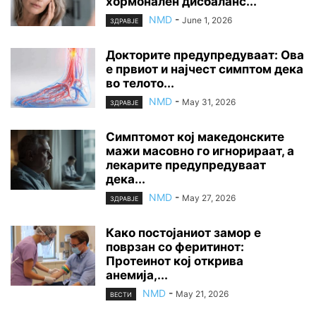
хормонален дисбаланс...
NMD
-
June 1, 2026
ЗДРАВЈЕ
Докторите предупредуваат: Ова
е првиот и најчест симптом дека
во телото...
NMD
-
May 31, 2026
ЗДРАВЈЕ
Симптомот кој македонските
мажи масовно го игнорираат, а
лекарите предупредуваат
дека...
NMD
-
May 27, 2026
ЗДРАВЈЕ
Како постојаниот замор е
поврзан со феритинот:
Протеинот кој открива
анемија,...
NMD
-
May 21, 2026
ВЕСТИ