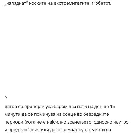
„нападнат“ коските на екстремитетите и ‘рбетот.
<
Затоа се препорачува барем два пати на ден по 15
минути да се поминува на сонце во безбедните
периоди (кога не е најсилно зрачењето, односно наутро
и пред заоѓање) или да се земаат суплементи на