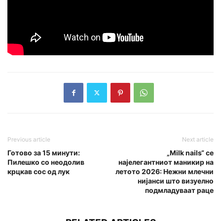
Previous article
Next article
Готово за 15 минути:
„Milk nails“ се
Пилешко со неодолив
најелегантниот маникир на
крцкав сос од лук
летото 2026: Нежни млечни
нијанси што визуелно
подмладуваат раце