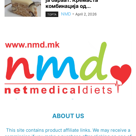
ја бараат: Кремаста
комбинација од...
NMD
-
April 2, 2026
ТОРТА
ABOUT US
This site contains product affiliate links. We may receive a