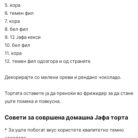
5. кора
6. темен фил
7. кора
8. бел фил
9. 12 Јафа кекси
10. бел фил
11. кора
12. темен фил одозгора и од страните
Декорирајте со мелени ореви и рендано чоколадо.
Тортата оставете ја да преноќи во фрижидер за да стане
уште помека и повкусна.
Совети за совршена домашна Јафа торта
* За уште побогат вкус користете квалитетно темно
чоколадо.