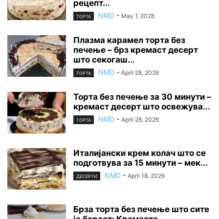
рецепт...
NMD
-
May 1, 2026
ТОРТА
Плазма карамел торта без
печење – брз кремаст десерт
што секогаш...
NMD
-
April 28, 2026
ТОРТА
Торта без печење за 30 минути –
кремаст десерт што освежува...
NMD
-
April 28, 2026
ТОРТА
Италијански крем колач што се
подготвува за 15 минути – мек...
NMD
-
April 18, 2026
ДЕСЕРТИ
Брза торта без печење што сите