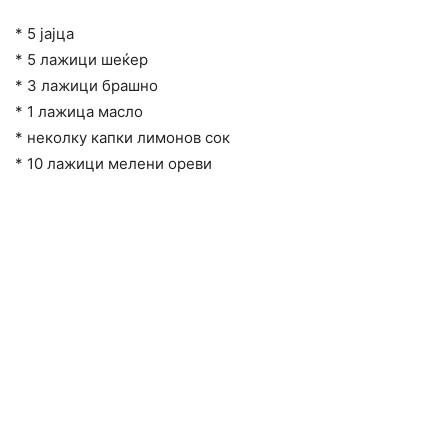
* 5 јајца
* 5 лажици шеќер
* 3 лажици брашно
* 1 лажица масло
* неколку капки лимонов сок
* 10 лажици мелени ореви