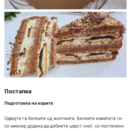
Постапка
Подготовка на корите
Одвојте ги белките од жолчките. Белките изматете ги
со миксер додека да добиете цврст снег, со постепено