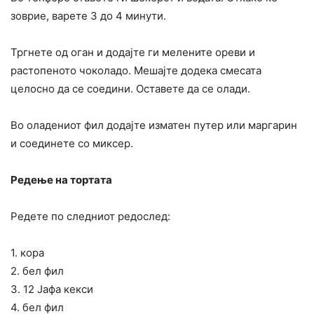
зоврие, варете 3 до 4 минути.
Тргнете од оган и додајте ги мелените ореви и
растопеното чоколадо. Мешајте додека смесата
целосно да се соедини. Оставете да се олади.
Во оладениот фил додајте изматен путер или маргарин
и соединете со миксер.
Редење на тортата
Редете по следниот редослед:
1. кора
2. бел фил
3. 12 Јафа кекси
4. бел фил