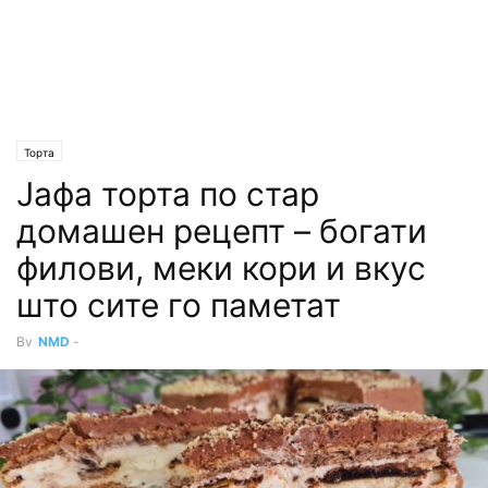
Торта
Јафа торта по стар
домашен рецепт – богати
филови, меки кори и вкус
што сите го паметат
By
NMD
-