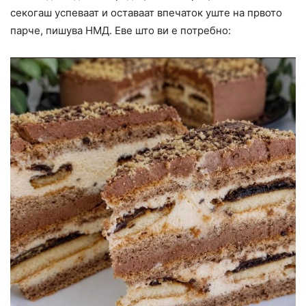
секогаш успеваат и оставаат впечаток уште на првото
парче, пишува НМД. Еве што ви е потребно: