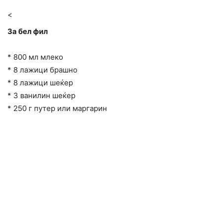
<
За бел фил
* 800 мл млеко
* 8 лажици брашно
* 8 лажици шеќер
* 3 ванилин шеќер
* 250 г путер или маргарин