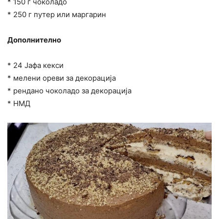
* 150 г чоколадо
* 250 г путер или маргарин
Дополнително
* 24 Јафа кекси
* мелени ореви за декорација
* рендано чоколадо за декорација
* НМД