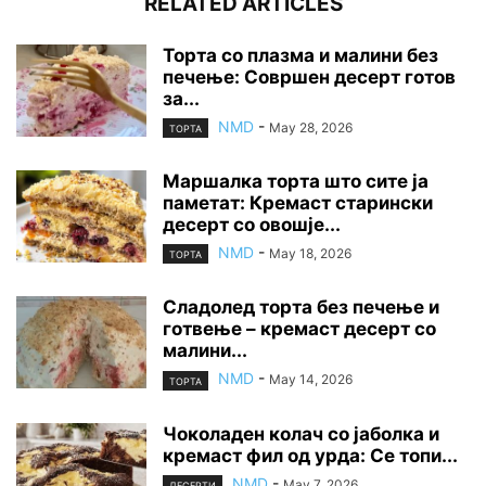
RELATED ARTICLES
Торта со плазма и малини без
печење: Совршен десерт готов
за...
NMD
-
May 28, 2026
ТОРТА
Маршалка торта што сите ја
паметат: Кремаст старински
десерт со овошје...
NMD
-
May 18, 2026
ТОРТА
Сладолед торта без печење и
готвење – кремаст десерт со
малини...
NMD
-
May 14, 2026
ТОРТА
Чоколаден колач со јаболка и
кремаст фил од урда: Се топи...
NMD
-
May 7, 2026
ДЕСЕРТИ