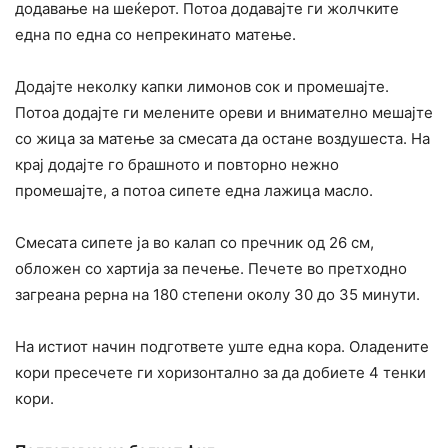
додавање на шеќерот. Потоа додавајте ги жолчките
една по една со непрекинато матење.
Додајте неколку капки лимонов сок и промешајте.
Потоа додајте ги мелените ореви и внимателно мешајте
со жица за матење за смесата да остане воздушеста. На
крај додајте го брашното и повторно нежно
промешајте, а потоа сипете една лажица масло.
Смесата сипете ја во калап со пречник од 26 см,
обложен со хартија за печење. Печете во претходно
загреана рерна на 180 степени околу 30 до 35 минути.
На истиот начин подгответе уште една кора. Оладените
кори пресечете ги хоризонтално за да добиете 4 тенки
кори.