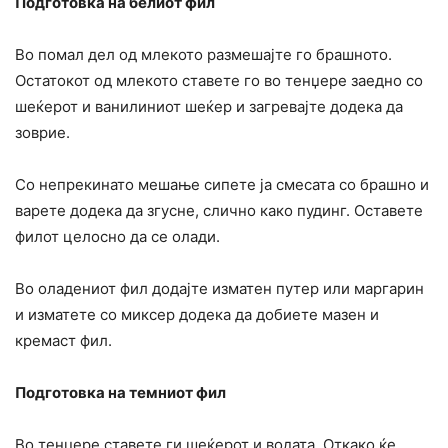
Подготовка на белиот фил
Во помал дел од млекото размешајте го брашното.
Остатокот од млекото ставете го во тенџере заедно со
шеќерот и ванилиниот шеќер и загревајте додека да
зоврие.
Со непрекинато мешање сипете ја смесата со брашно и
варете додека да згусне, слично како пудинг. Оставете
филот целосно да се олади.
Во оладениот фил додајте изматен путер или маргарин
и изматете со миксер додека да добиете мазен и
кремаст фил.
Подготовка на темниот фил
Во тенџере ставете ги шеќерот и водата. Откако ќе