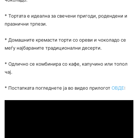
* Тортата е идеална за свечени пригоди, родендени и
празнични трпези.
* Домашните кремасти торти со ореви и чоколадо се
меѓу најбараните традиционални десерти.
* Одлично се комбинира со кафе, капучино или топол
чај.
* Постапката погледнете ја во видео прилогот
ОВДЕ
: