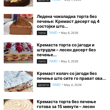
Ледена чоколадна торта без
печење: Кремаст десерт од 4
состојки што...
NMD
-
May 6, 2026
ТОРТА
Кремаста торта со јагоди и
штрудли – лесен десерт без
печење...
NMD
-
May 5, 2026
ТОРТА
Кремаст колач со јагоди без
печење што сите го прават ова...
NMD
-
May 4, 2026
ДЕСЕРТИ
Кремаста торта без печење
готова за 15 минути – лесен