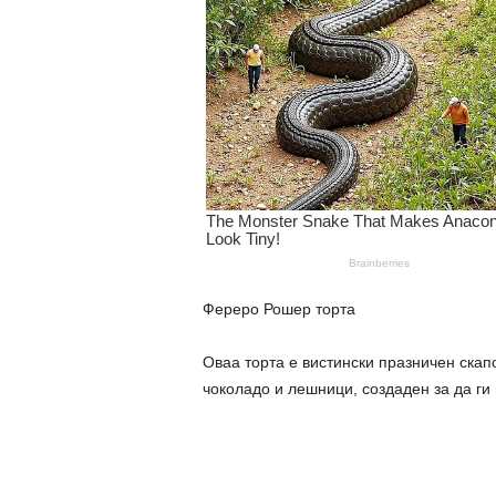
Фереро Рошер торта
Оваа торта е вистински празничен скап
чоколадо и лешници, создаден за да ги