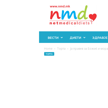
Н
М
Д
ВЕСТИ
ДИЕТИ
ЗДРАВЈЕ
Home
Торта
Ја правев за Божиќ и мора
ТОРТА