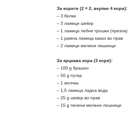
За корите (2 × 2, вкупно 4 кори):
– 3 белки
– 3 лажици шеќер
– 1 лажица лебни трошки (презла)
– 1 рамна лажица какао во прав
– 2 лажици мелени лешници
За крцкава кора (3 кори):
– 100 g брашно
– 50 g путер
– 1 жолчка
– 1,5 лажица ладна вода
– 25 g шеќер во прав
– 15 g печени мелени лешници