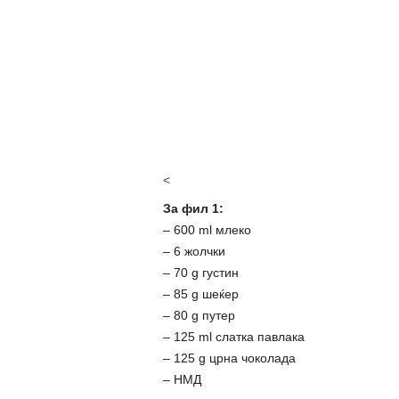
<
За фил 1:
– 600 ml млеко
– 6 жолчки
– 70 g густин
– 85 g шеќер
– 80 g путер
– 125 ml слатка павлака
– 125 g црна чоколада
– НМД