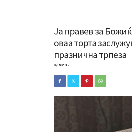
Ја правев за Божиќ
оваа торта заслужув
празнична трпеза
By
NMD
-