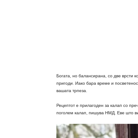
Богата, но балансирана, со две врсти к
пригоди. Иако бара време и посветеност
вашата трпеза.
Рецептот е прилагоден за калап со преч
поголем калап, пишува НМД. Еве што ви