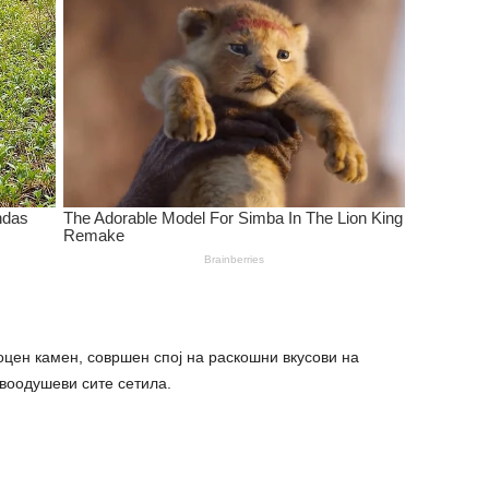
оцен камен, совршен спој на раскошни вкусови на
 воодушеви сите сетила.