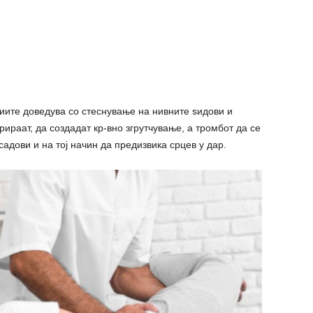
иите доведува со стеснување на нивните ѕидови и
ираат, да создадат кр-вно згрутчување, а тромбот да се
садови и на тој начин да предизвика срцев у дар.