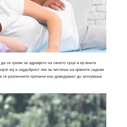
да се грижи за здравјето на своето срце и кр-вните
ајте кој е најдобриот лек за чистење на крвните садови
те ги различните причини кои доведуваат до затнување