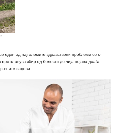
се еден од најголемите здравствени проблеми со с-
претставува збир од болести до чија појава доаѓа
р-вните садови.