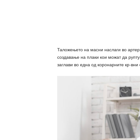
Таложењето на масни наслаги во артер
создавање на плаки кои можат да руптур
заглави во една од коронарните кр-вни 