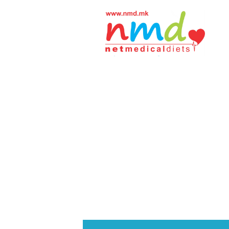
Н
М
Д