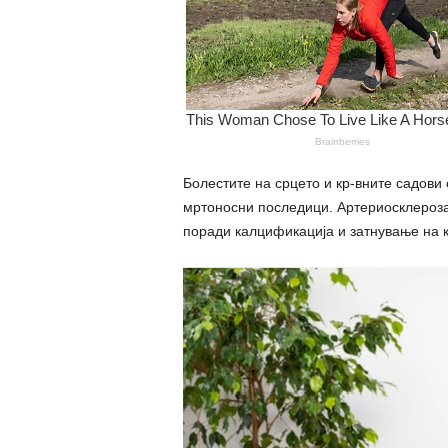
Болестите на срцето и кр-вните садови 
мртоносни последици. Артериосклероза 
поради калцификација и затнување на к