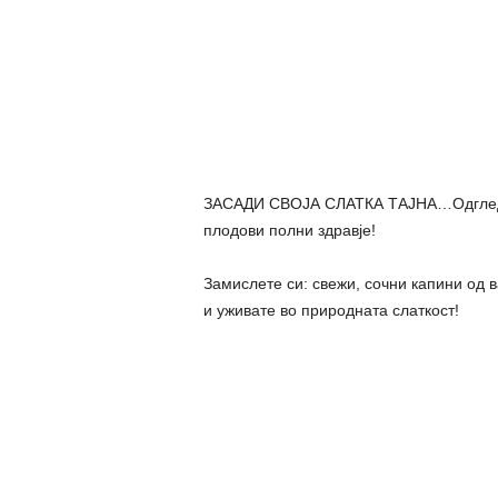
ЗАСАДИ СВОЈА СЛАТКА ТАЈНА…Одгледува
плодови полни здравје!
Замислете си: свежи, сочни капини од 
и уживате во природната слаткост!