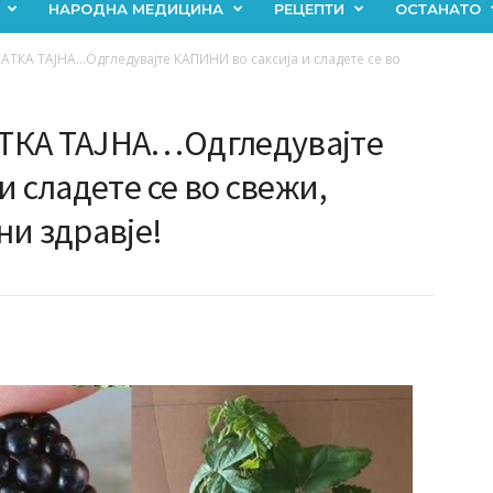
НАРОДНА МЕДИЦИНА
РЕЦЕПТИ
ОСТАНАТО
ТКА ТАЈНА…Одгледувајте КАПИНИ во саксија и сладете се во
ТКА ТАЈНА…Одгледувајте
и сладете се во свежи,
ни здравје!