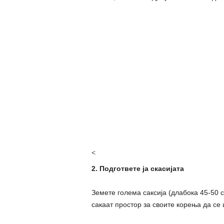
<
2. Подгответе ја скасијата
Земете голема саксија (длабока 45-50 
сакаат простор за своите корења да се 