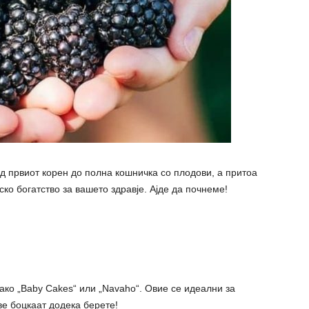
 од првиот корен до полна кошничка со плодови, а притоа
ско богатство за вашето здравје. Ајде да почнеме!
ако „Baby Cakes“ или „Navaho“. Овие се идеални за
ве боцкаат додека берете!