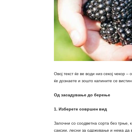
Овој текст ќе ве води низ секој чекор –
ќе дознаете и зошто капините се вистин
Од засадување до берење
1. Изберете совршен вид
Започни со соодветна сорта без трње, к
саксии, лесни за одржување и нема да 