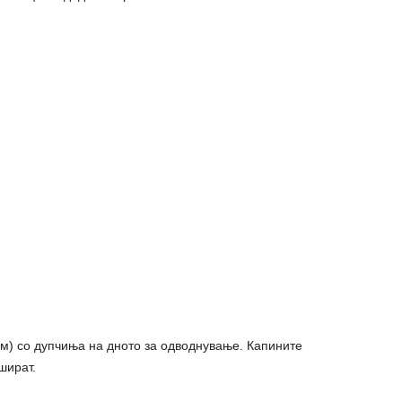
см) со дупчиња на дното за одводнување. Капините
шират.