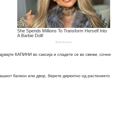
јте КАПИНИ во саксија и сладете се во свежи, сочни
вашиот балкон или двор, берете директно од растението