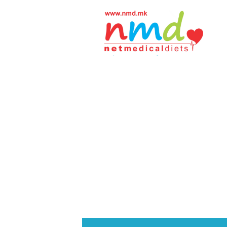
Н
М
Д