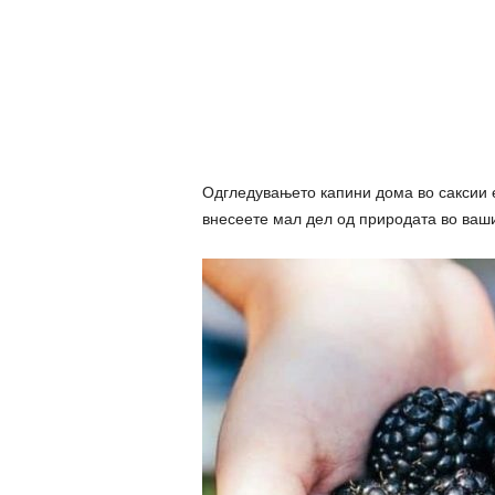
Одгледувањето капини дома во саксии е
внесеете мал дел од природата во ваши