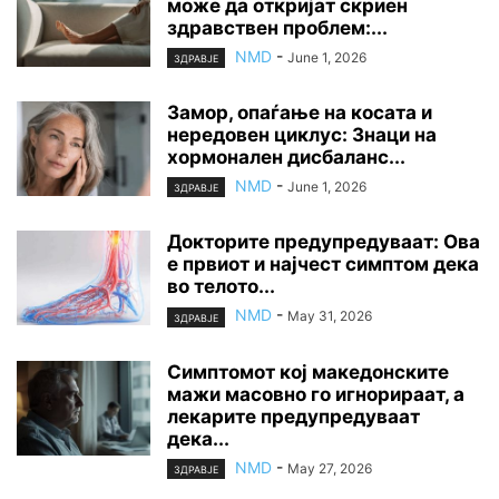
може да откријат скриен
здравствен проблем:...
NMD
-
June 1, 2026
ЗДРАВЈЕ
Замор, опаѓање на косата и
нередовен циклус: Знаци на
хормонален дисбаланс...
NMD
-
June 1, 2026
ЗДРАВЈЕ
Докторите предупредуваат: Ова
е првиот и најчест симптом дека
во телото...
NMD
-
May 31, 2026
ЗДРАВЈЕ
Симптомот кој македонските
мажи масовно го игнорираат, а
лекарите предупредуваат
дека...
NMD
-
May 27, 2026
ЗДРАВЈЕ