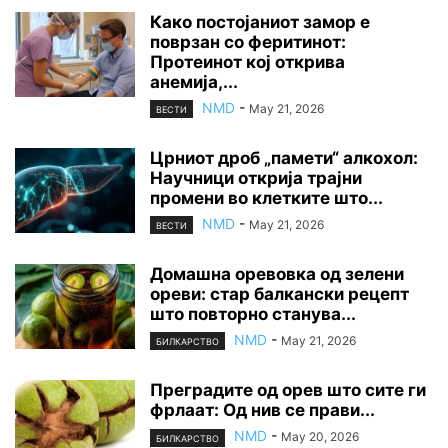
Како постојаниот замор е
поврзан со феритинот:
Протеинот кој открива
анемија,...
NMD
-
May 21, 2026
ВЕСТИ
Црниот дроб „памети“ алкохол:
Научници открија трајни
промени во клетките што...
NMD
-
May 21, 2026
ВЕСТИ
Домашна оревовка од зелени
ореви: стар балкански рецепт
што повторно станува...
NMD
-
May 21, 2026
БИЛКАРСТВО
Преградите од орев што сите ги
фрлаат: Од нив се прави...
NMD
-
May 20, 2026
БИЛКАРСТВО