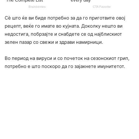
Сè што ќе ви биде потребно за да го приготвите овој
рецепт, веќе го имате во кујната. Доколку нешто ви
недостига, побрзајте и снабдете се од најблискиот
зелен пазар со свежи и здрави намирници.
Во период на вируси и со почеток на сезонскиот грип,
потребно е што поскоро да го зајакнете имунитетот.