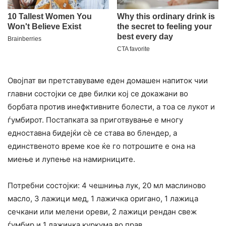
Овојпат ви претставуваме еден домашен напиток чии
главни состојки се две билки кој се докажани во
борбата против инефктивните болести, а тоа се лукот и
ѓумбирот. Постапката за приготвување е многу
едноставна бидејќи сè се става во блендер, а
единственото време кое ќе го потрошите е она на
миење и лупење на намирниците.
Потребни состојки: 4 чешниња лук, 20 мл маслиново
масло, 3 лажици мед, 1 лажичка оригано, 1 лажица
сечкани или мелени ореви, 2 лажици рендан свеж
ѓумбир и 1 лажичка куркума во прав