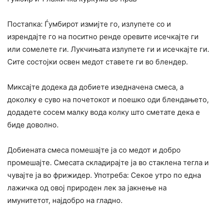
Постапка: Ѓумбирот измијте го, излупете со и
изрендајте го на поситно ренде оревите исечкајте ги
или сомелете ги. Лукчињата излупете ги и исечкајте ги.
Сите состојки освен медот ставете ги во блендер.
Миксајте додека да добиете изедначена смеса, а
доколку е суво на почетокот и поешко оди блендањето,
додадете сосем малку вода колку што сметате дека е
биде доволно.
Добиената смеса помешајте ја со медот и добро
промешајте. Смесата складирајте ја во стаклена тегла и
чувајте ја во фрижидер. Употреба: Секое утро по една
лажичка од овој природен лек за јакнење на
имунитетот, најдобро на гладно.