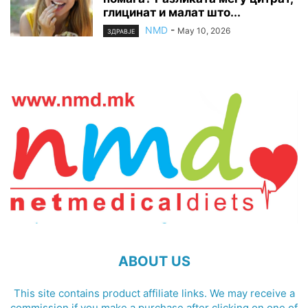
глицинат и малат што...
NMD
-
May 10, 2026
ЗДРАВЈЕ
ABOUT US
This site contains product affiliate links. We may receive a
commission if you make a purchase after clicking on one of