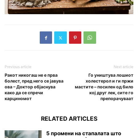
Previous article
Next article
Ракот никогаш не е прва
Го уништува лошиот
болест, пред него се јавува
холестерол и ги пржи
ова – Доктор објаснува
мастите – посилен од било
како да се спречи
кој друг лек, сите го
карциномот
препорачуваат
RELATED ARTICLES
5 промени на стапалата што