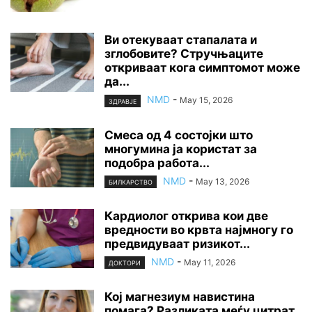
Ви отекуваат стапалата и
зглобовите? Стручњаците
откриваат кога симптомот може
да...
NMD
-
May 15, 2026
ЗДРАВЈЕ
Смеса од 4 состојки што
многумина ја користат за
подобра работа...
NMD
-
May 13, 2026
БИЛКАРСТВО
Кардиолог открива кои две
вредности во крвта најмногу го
предвидуваат ризикот...
NMD
-
May 11, 2026
ДОКТОРИ
Кој магнезиум навистина
помага? Разликата меѓу цитрат,