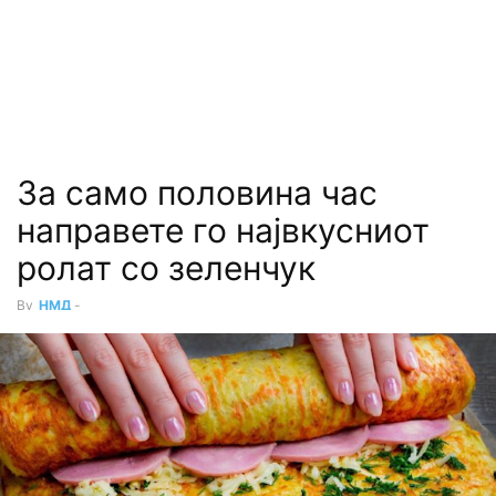
За само половина час
направете го највкусниот
ролат со зеленчук
By
НМД
-