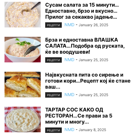
Сусам салата за 15 минути…
Едноставно, брзо и вкусно…
Прилог за секакво јадење…
NMD
-
January 26, 2025
РЕЦЕПТИ
Брза и едноставна ВЛАШКА
САЛАТА…Подобра од руската,
ќе ве воодушеви!
NMD
-
January 25, 2025
РЕЦЕПТИ
Највкусната пита со сирење и
готови кори…Рецепт кој ќе стане
ваш...
NMD
-
January 25, 2025
РЕЦЕПТИ
ТАРТАР СОС КАКО ОД
РЕСТОРАН…Се прави за 5
минути и многу...
NMD
-
January 8, 2025
РЕЦЕПТИ