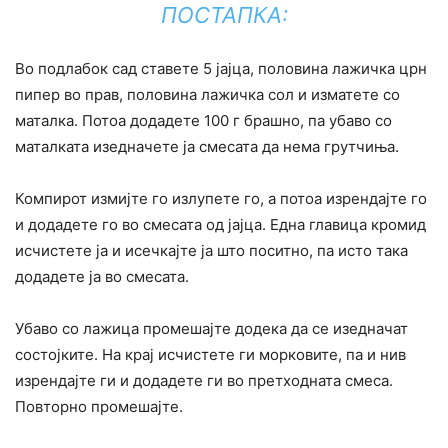
ПОСТАПКА:
Во подлабок сад ставете 5 јајца, половина лажичка црн
пипер во прав, половина лажичка сол и изматете со
маталка. Потоа додадете 100 г брашно, па убаво со
маталката изедначете ја смесата да нема грутчиња.
Компирот измијте го излупете го, а потоа изрендајте го
и додадете го во смесата од јајца. Една главица кромид
исчистете ја и исечкајте ја што поситно, па исто така
додадете ја во смесата.
Убаво со лажица промешајте додека да се изедначат
состојките. На крај исчистете ги морковите, па и нив
изрендајте ги и додадете ги во претходната смеса.
Повторно промешајте.