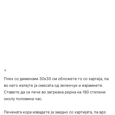
<
Плех со димензии 30х30 см обложете го со хартија, па
во него излејте ја смесата од зеленчук и израмнете.
Ставете да се пече во загреана рерна на 180 степени
околу половина час.
Печената кора извадете ја заедно со хартијата, па врз