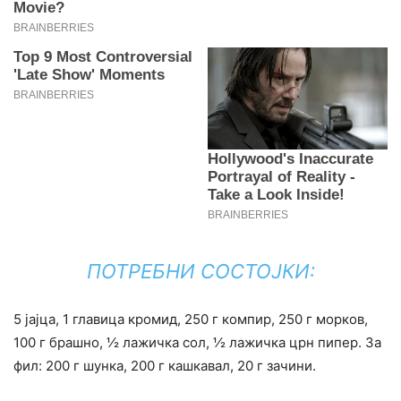
ПОТРЕБНИ СОСТОЈКИ:
5 јајца, 1 главица кромид, 250 г компир, 250 г морков,
100 г брашно, ½ лажичка сол, ½ лажичка црн пипер. За
фил: 200 г шунка, 200 г кашкавал, 20 г зачини.