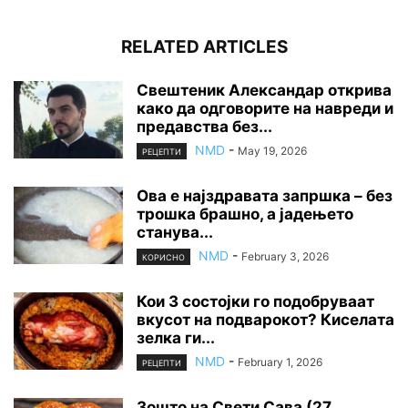
RELATED ARTICLES
Свештеник Александар открива
како да одговорите на навреди и
предавства без...
NMD
-
May 19, 2026
РЕЦЕПТИ
Ова е најздравата запршка – без
трошка брашно, а јадењето
станува...
NMD
-
February 3, 2026
КОРИСНО
Кои 3 состојки го подобруваат
вкусот на подварокот? Киселата
зелка ги...
NMD
-
February 1, 2026
РЕЦЕПТИ
Зошто на Свети Сава (27