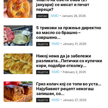
јануари) се месат и печат
переци?
NMD
-
January 26, 2026
ОБИЧАИ
5 трикови за пржење директно
во масло со брашно –
совршено...
NMD
-
January 21, 2026
РЕЦЕПТИ
Никој нема да ја забележи
разликата…Питички со купечки
кори, подобри отколку...
NMD
-
February 2, 2025
РЕЦЕПТИ
Гриз колач кој се топи во уста…
Најубавиот рецепт некогаш
запишан, со...
NMD
-
January 27, 2025
РЕЦЕПТИ