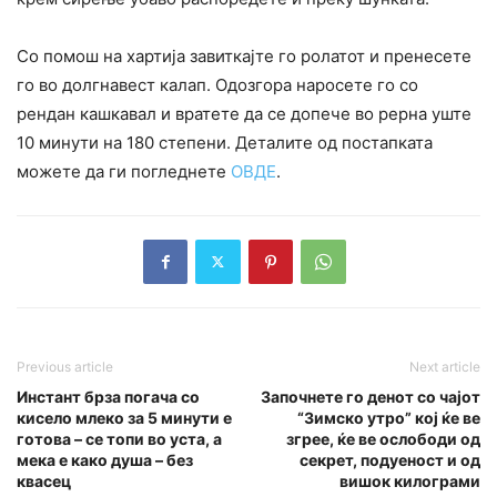
Со помош на хартија завиткајте го ролатот и пренесете
го во долгнавест калап. Одозгора наросете го со
рендан кашкавал и вратете да се допече во рерна уште
10 минути на 180 степени. Деталите од постапката
можете да ги погледнете
ОВДЕ
.
Previous article
Next article
Инстант брза погача со
Започнете го денот со чајот
кисело млеко за 5 минути е
“Зимско утро” кој ќе ве
готова – се топи во уста, а
згрее, ќе ве ослободи од
мека е како душа – без
секрет, подуеност и од
квасец
вишок килограми