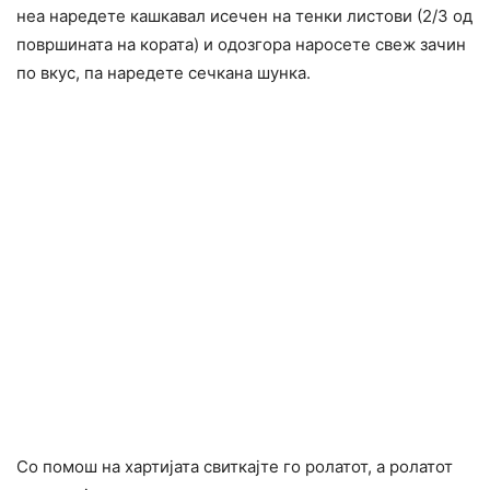
неа наредете кашкавал исечен на тенки листови (2/3 од
површината на кората) и одозгора наросете свеж зачин
по вкус, па наредете сечкана шунка.
Со помош на хартијата свиткајте го ролатот, а ролатот