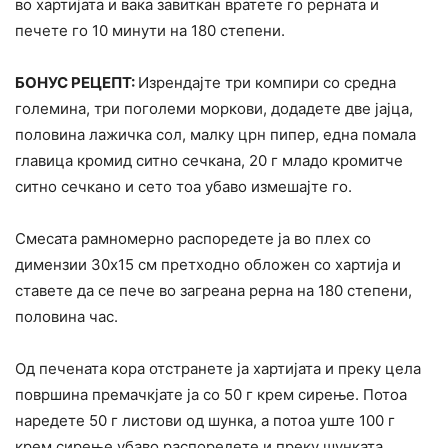
во хартијата и вака завиткан вратете го рерната и
печете го 10 минути на 180 степени.
БОНУС РЕЦЕПТ:
Изрендајте три компири со средна
големина, три поголеми моркови, додадете две јајца,
половина лажичка сол, малку црн пипер, една помала
главица кромид ситно сечкана, 20 г младо кромитче
ситно сечкано и сето тоа убаво измешајте го.
Смесата рамномерно распоредете ја во плех со
димензии 30х15 см претходно обложен со хартија и
ставете да се пече во загреана рерна на 180 степени,
половина час.
Од печената кора отстранете ја хартијата и преку цела
површина премачкјате ја со 50 г крем сирење. Потоа
наредете 50 г листови од шунка, а потоа уште 100 г
крем сирење убаво распоредете и преку шунката.