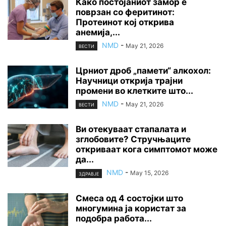
Како постојаниот замор е
поврзан со феритинот:
Протеинот кој открива
анемија,...
NMD
-
May 21, 2026
ВЕСТИ
Црниот дроб „памети“ алкохол:
Научници открија трајни
промени во клетките што...
NMD
-
May 21, 2026
ВЕСТИ
Ви отекуваат стапалата и
зглобовите? Стручњаците
откриваат кога симптомот може
да...
NMD
-
May 15, 2026
ЗДРАВЈЕ
Смеса од 4 состојки што
многумина ја користат за
подобра работа...