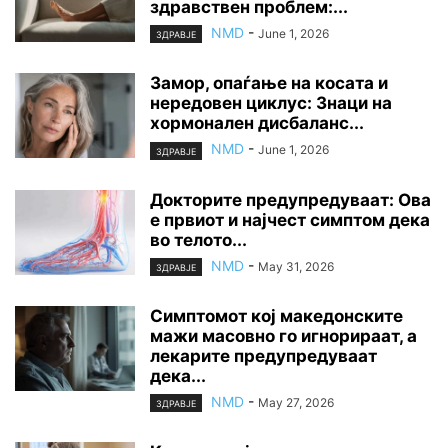
здравствен проблем:...
NMD
-
June 1, 2026
ЗДРАВЈЕ
Замор, опаѓање на косата и
нередовен циклус: Знаци на
хормонален дисбаланс...
NMD
-
June 1, 2026
ЗДРАВЈЕ
Докторите предупредуваат: Ова
е првиот и најчест симптом дека
во телото...
NMD
-
May 31, 2026
ЗДРАВЈЕ
Симптомот кој македонските
мажи масовно го игнорираат, а
лекарите предупредуваат
дека...
NMD
-
May 27, 2026
ЗДРАВЈЕ