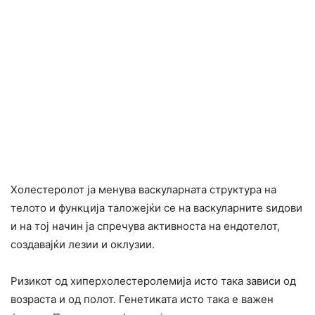
Холестеролот ја менува васкуларната структура на
телото и функција таложејќи се на васкуларните ѕидови
и на тој начин ја спречува активноста на ендотелот,
создавајќи лезии и оклузии.
Ризикот од хиперхолестеролемија исто така зависи од
возраста и од полот. Генетиката исто така е важен