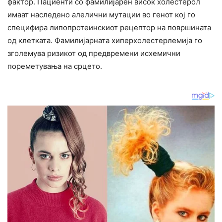
фактор. Пациенти со фамилијарен висок холестерол
имаат наследено алелични мутации во генот кој го
специфира липопротеинскиот рецептор на површината
од клетката. Фамилијарната хиперхолестерлемија го
зголемува ризикот од предвремени исхемични
пореметувања на срцето.