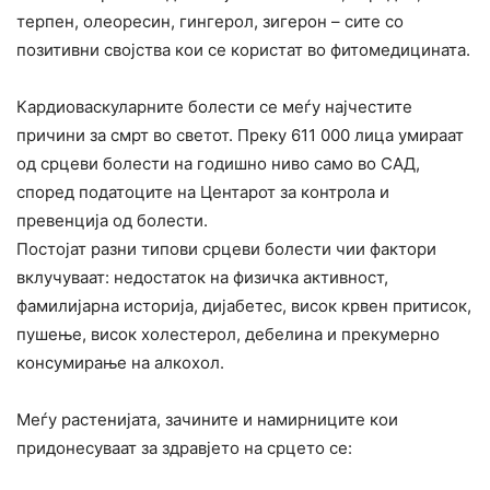
терпен, олеоресин, гингерол, зигерон – сите со
позитивни својства кои се користат во фитомедицината.
Кардиоваскуларните болести се меѓу најчестите
причини за смрт во светот. Преку 611 000 лица умираат
од срцеви болести на годишно ниво само во САД,
според податоците на Центарот за контрола и
превенција од болести.
Постојат разни типови срцеви болести чии фактори
вклучуваат: недостаток на физичка активност,
фамилијарна историја, дијабетес, висок крвен притисок,
пушење, висок холестерол, дебелина и прекумерно
консумирање на алкохол.
Меѓу растенијата, зачините и намирниците кои
придонесуваат за здравјето на срцето се: