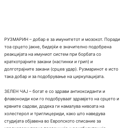
РУЗМАРИН – добар е за имунитетот и мозокот. Поради
тоа срцето јакне, бидејќи е значително подобрена
реакцијата на имуниот систем при борбата со
краткотрајните закани (настинки и грип) и
долготрајните закани (срцев удар). Рузмаринот е исто
така добар и за подобрување на циркулацијата.
ЗЕЛЕН ЧАЈ – богат е со здрави антиоксиданти и
флавоноиди кои го подобруваат здравјето на срцето и
крвните садови, додека ги намалува нивоата на
холестерол и триглицериди, како што наведува
студијата објавена во Европското списание за