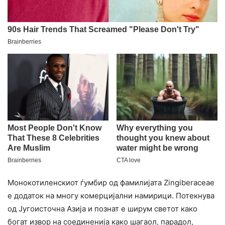
Монокотиленскиот ѓумбир од фамилијата Zingiberaceae
е додаток на многу комерцијални намирици. Потекнува
од Југоисточна Азија и познат е ширум светот како
богат извор на соединенија како шагаол, парадол,