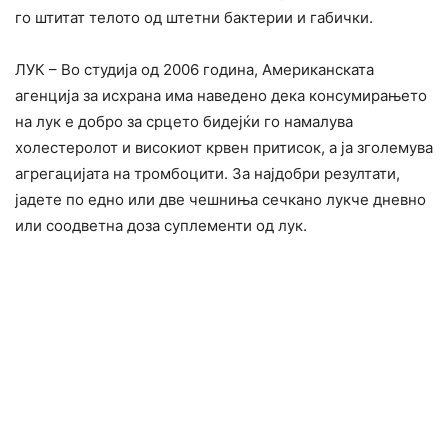
го штитат телото од штетни бактерии и габички.
ЛУК – Во студија од 2006 година, Американската
агенција за исхрана има наведено дека консумирањето
на лук е добро за срцето бидејќи го намалува
холестеролот и високиот крвен притисок, а ја зголемува
агрегацијата на тромбоцити. За најдобри резултати,
јадете по едно или две чешниња сечкано лукче дневно
или соодветна доза суплементи од лук.