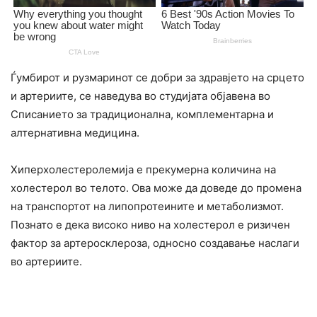
Ѓумбирот и рузмаринот се добри за здравјето на срцето
и артериите, се наведува во студијата објавена во
Списанието за традиционална, комплементарна и
алтернативна медицина.
Хиперхолестеролемија е прекумерна количина на
холестерол во телото. Ова може да доведе до промена
на транспортот на липопротеините и метаболизмот.
Познато е дека високо ниво на холестерол е ризичен
фактор за артеросклероза, односно создавање наслаги
во артериите.