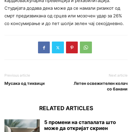
кардиоваскуларна превенција и рехабилитација.
Студијата додава дека може да се намали ризикот од
смрт предизвикана од срцев или мозочен удар за 26%
со консумирање и до пет шолји зелен чај секојдневно.
Previous article
Next article
Мусака од тиквици
Летен освежителен колач
со банани
RELATED ARTICLES
5 промени на стапалата што
може да откријат скриен