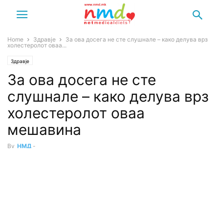
Home
Здравје
За ова досега не сте слушнале – како делува врз
холестеролот оваа...
Здравје
За ова досега не сте
слушнале – како делува врз
холестеролот оваа
мешавина
By
НМД
-