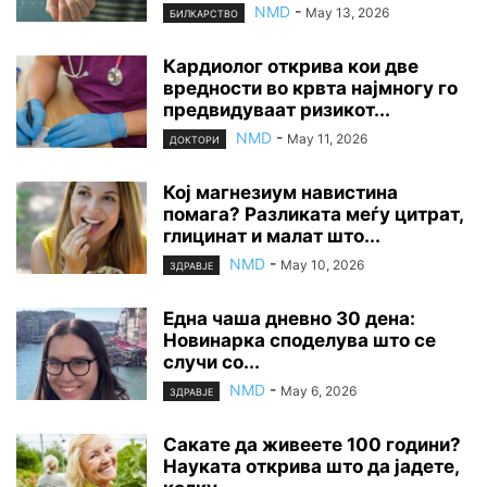
NMD
-
May 13, 2026
БИЛКАРСТВО
Кардиолог открива кои две
вредности во крвта најмногу го
предвидуваат ризикот...
NMD
-
May 11, 2026
ДОКТОРИ
Кој магнезиум навистина
помага? Разликата меѓу цитрат,
глицинат и малат што...
NMD
-
May 10, 2026
ЗДРАВЈЕ
Една чаша дневно 30 дена:
Новинарка споделува што се
случи со...
NMD
-
May 6, 2026
ЗДРАВЈЕ
Сакате да живеете 100 години?
Науката открива што да јадете,