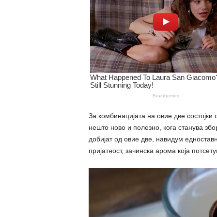
За комбинацијата на овие две состојки 
нешто ново и полезно, кога станува збо
добијат од овие две, навидум едноставн
пријатност, зачинска арома која потсет