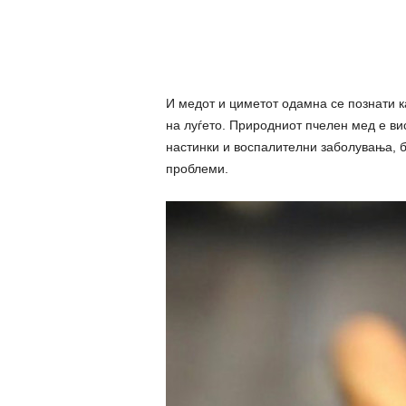
И медот и циметот одамна се познати к
на луѓето. Природниот пчелен мед е вис
настинки и воспалителни заболувања, б
проблеми.