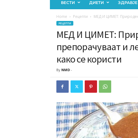
ВЕСТИ
ДИЕТИ
ЗДРАВЈЕ
Home
Рецепти
МЕД И ЦИМЕТ: Природен л
РЕЦЕПТИ
МЕД И ЦИМЕТ: Приро
препорачуваат и ле
како се користи
By
NMD
-