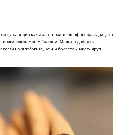
ако супстанции кои имаат позитивен ефект врз здравјето
тински лек за многу болести. Медот е добар за
олести на зглобовите, кожни болести и многу други