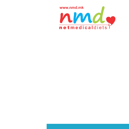
Н
М
Д