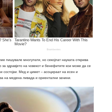
сме пишувале многупати, но секојпат науката открива
р за здравјето на човекот и бенефитите кои може да се
и состојки. Мед и цимет – асоцираат на есен и
ува на медена ливада и ориентални зачини.