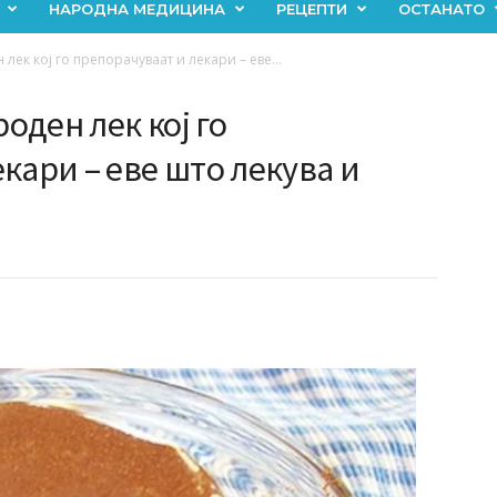
НАРОДНА МЕДИЦИНА
РЕЦЕПТИ
ОСТАНАТО
ек кој го препорачуваат и лекари – еве...
ден лек кој го
кари – еве што лекува и