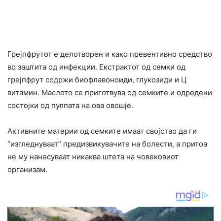
Грејпфрутот е делотворен и како превентивно средство
во заштита од инфекции. Екстрактот од семки од
грејпфрут содржи биофлавоноиди, глукозиди и Ц
витамин. Маслото се приготвува од семките и одредени
состојки од пулпата на ова овошје.
Активните материи од семките имаат својство да ги
“изгледнуваат” предизвикувачите на болести, а притоа
не му нанесуваат никаква штета на човековиот
организам.