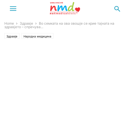
Home
Здравје
Во семката на ова овошје се крие тајната на
здравјето – спречува...
Здравје
Народна медицина