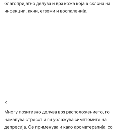
благопријатно делува и врз кожа која е склона на
инфекции, акни, егземи и воспаленија.
<
Многу позитивно делува врз расположението, го
намалува стресот и ги ублажува симптомите на
депресија. Се применува и како ароматерапија, со