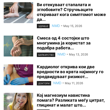
Ви отекуваат стапалата и
зглобовите? Стручњаците
откриваат кога симптомот може
да...
NMD
-
May 15, 2026
ЗДРАВЈЕ
Смеса од 4 состојки што
многумина ја користат за
подобра работа...
NMD
-
May 13, 2026
БИЛКАРСТВО
Кардиолог открива кои две
вредности во крвта најмногу го
предвидуваат ризикот...
NMD
-
May 11, 2026
ДОКТОРИ
Кој магнезиум навистина
помага? Разликата меѓу цитрат,
глицинат и малат што...