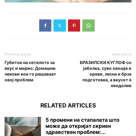
Previous article
Next article
Губиток на сетилото за
БРАЗИЛСКИ КУГЛОФ со
вкус и мирис: Домашни
јаболка, суво овошје и
лекови кои го решаваат
ореви, лесна и брза
овој проблем
подготовка, а вкусот е
неодолив
RELATED ARTICLES
5 промени на стапалата што
може да откријат скриен
здравствен проблем:...