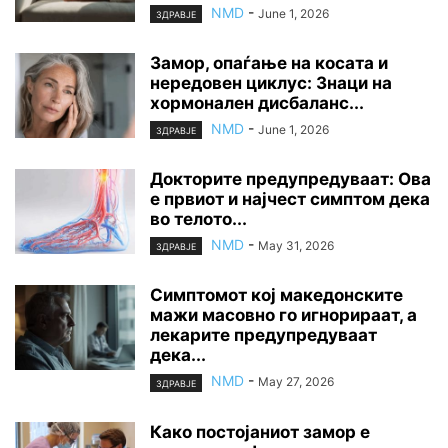
NMD
-
June 1, 2026
ЗДРАВЈЕ
Замор, опаѓање на косата и
нередовен циклус: Знаци на
хормонален дисбаланс...
NMD
-
June 1, 2026
ЗДРАВЈЕ
Докторите предупредуваат: Ова
е првиот и најчест симптом дека
во телото...
NMD
-
May 31, 2026
ЗДРАВЈЕ
Симптомот кој македонските
мажи масовно го игнорираат, а
лекарите предупредуваат
дека...
NMD
-
May 27, 2026
ЗДРАВЈЕ
Како постојаниот замор е