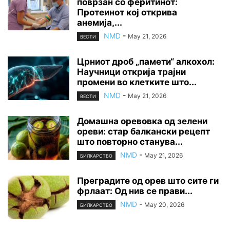
поврзан со феритинот:
Протеинот кој открива
анемија,...
NMD
-
May 21, 2026
ВЕСТИ
Црниот дроб „памети“ алкохол:
Научници открија трајни
промени во клетките што...
NMD
-
May 21, 2026
ВЕСТИ
Домашна оревовка од зелени
ореви: стар балкански рецепт
што повторно станува...
NMD
-
May 21, 2026
БИЛКАРСТВО
Преградите од орев што сите ги
фрлаат: Од нив се прави...
NMD
-
May 20, 2026
БИЛКАРСТВО