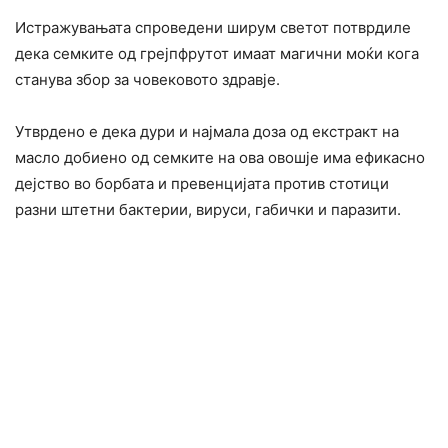
Истражувањата спроведени ширум светот потврдиле
дека семките од грејпфрутот имаат магични моќи кога
станува збор за човековото здравје.
Утврдено е дека дури и најмала доза од екстракт на
масло добиено од семките на ова овошје има ефикасно
дејство во борбата и превенцијата против стотици
разни штетни бактерии, вируси, габички и паразити.