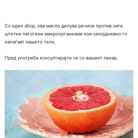
Со еден збор, ова масло делува речиси против сите
штетни патогени микроорганизми кои секојдневно го
напаѓаат нашето тело.
Пред употреба консултирајте се со вашиот лекар.