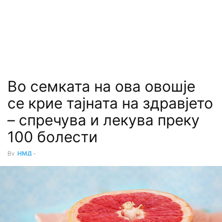
Во семката на ова овошје
се крие тајната на здравјето
– спречува и лекува преку
100 болести
By
НМД
-