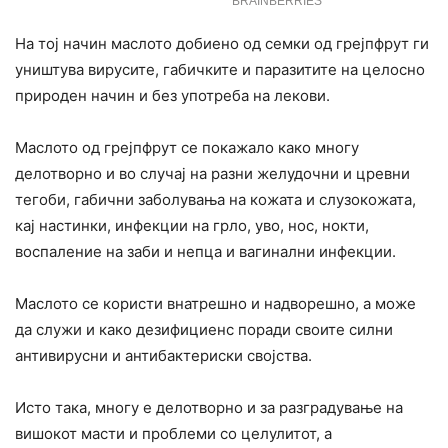
На тој начин маслото добиено од семки од грејпфрут ги
уништува вирусите, габичките и паразитите на целосно
природен начин и без употреба на лекови.
Маслото од грејпфрут се покажало како многу
делотворно и во случај на разни желудочни и цревни
тегоби, габични заболувања на кожата и слузокожата,
кај настинки, инфекции на грло, уво, нос, нокти,
воспаление на заби и непца и вагинални инфекции.
Маслото се користи внатрешно и надворешно, а може
да служи и како дезифициенс поради своите силни
антивирусни и антибактериски својства.
Исто така, многу е делотворно и за разградување на
вишокот масти и проблеми со целулитот, а