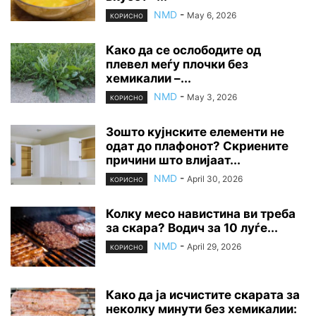
NMD
-
May 6, 2026
КОРИСНО
Како да се ослободите од
плевел меѓу плочки без
хемикалии –...
NMD
-
May 3, 2026
КОРИСНО
Зошто кујнските елементи не
одат до плафонот? Скриените
причини што влијаат...
NMD
-
April 30, 2026
КОРИСНО
Колку месо навистина ви треба
за скара? Водич за 10 луѓе...
NMD
-
April 29, 2026
КОРИСНО
Како да ја исчистите скарата за
неколку минути без хемикалии: