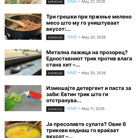
NMD
-
May 27, 2026
КОРИСНО
Три грешки при пржење мелено
месо што му го уништуваат
вкусот:...
NMD
-
May 20, 2026
КОРИСНО
Метална лажица на прозорец?
Едноставниот трик против влага
стана хит –...
NMD
-
May 20, 2026
КОРИСНО
Измешајте детергент и паста за
заби: Евтин трик што ги
отстранува...
NMD
-
May 11, 2026
КОРИСНО
Ја пресоливте супата? Овие 6
трикови веднаш го враќаат
вкусот –...