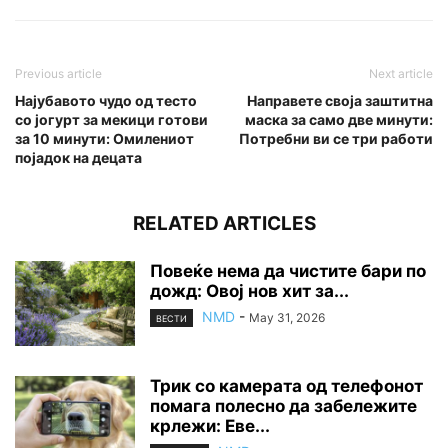
Previous article
Next article
Најубавото чудо од тесто
Направете своја заштитна
со јогурт за мекици готови
маска за само две минути:
за 10 минути: Омилениот
Потребни ви се три работи
појадок на децата
RELATED ARTICLES
Повеќе нема да чистите бари по
дожд: Овој нов хит за...
NMD
-
May 31, 2026
ВЕСТИ
Трик со камерата од телефонот
помага полесно да забележите
крлежи: Еве...