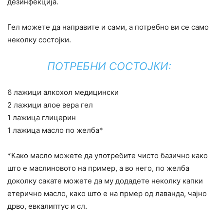
дезинфекција.
Гел можете да направите и сами, а потребно ви се само
неколку состојки.
ПОТРЕБНИ СОСТОЈКИ:
6 лажици алкохол медицински
2 лажици алое вера гел
1 лажица глицерин
1 лажица масло по желба*
*Како масло можете да употребите чисто базично како
што е маслиновото на пример, а во него, по желба
доколку сакате можете да му додадете неколку капки
етерично масло, како што е на прмер од лаванда, чајно
дрво, евкалиптус и сл.