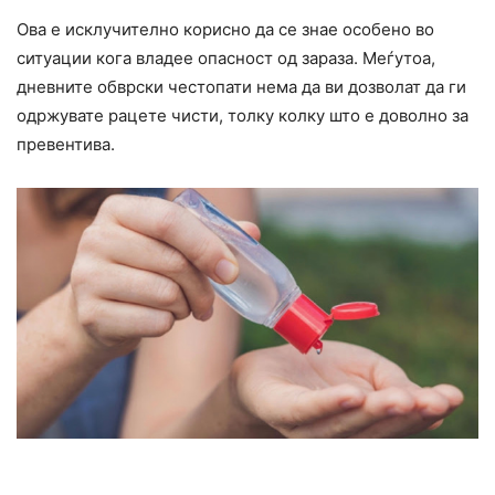
Ова е исклучително корисно да се знае особено во
ситуации кога владее опасност од зараза. Меѓутоа,
дневните обврски честопати нема да ви дозволат да ги
одржувате рацете чисти, толку колку што е доволно за
превентива.