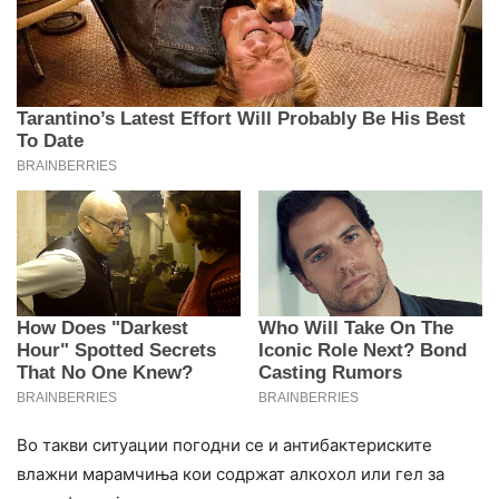
Во такви ситуации погодни се и антибактериските
влажни марамчиња кои содржат алкохол или гел за