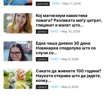
NMD
-
May 11, 2026
ДОКТОРИ
Кој магнезиум навистина
помага? Разликата меѓу цитрат,
глицинат и малат што...
NMD
-
May 10, 2026
ЗДРАВЈЕ
Една чаша дневно 30 дена:
Новинарка споделува што се
случи со...
NMD
-
May 6, 2026
ЗДРАВЈЕ
Сакате да живеете 100 години?
Науката открива што да јадете,
колку...
NMD
-
May 6, 2026
ЗДРАВЈЕ