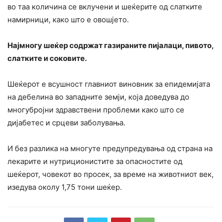
во таа количина се вклучени и шеќерите од слатките
намирници, како што е овошјето.
Најмногу шеќер содржат газираните пијалаци, пивото,
слатките и соковите.
Шеќерот е всушност главниот виновник за епидемијата
на дебелина во западните земји, која доведува до
многубројни здравствени проблеми како што се
дијабетес и срцеви заболувања.
И без разлика на многуте предупредувања од страна на
лекарите и нутриционистите за опасностите од
шеќерот, човекот во просек, за време на животниот век,
изедува околу 1,75 тони шеќер.