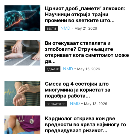
Црниот дроб „памети“ алкохол:
Научници открија трајни
промени во клетките што...
NMD
-
May 21, 2026
ВЕСТИ
Ви отекуваат стапалата и
зглобовите? Стручњаците
откриваат кога симптомот може
да...
NMD
-
May 15, 2026
ЗДРАВЈЕ
Смеса од 4 состојки што
многумина ја користат за
подобра работа...
NMD
-
May 13, 2026
БИЛКАРСТВО
Кардиолог открива кои две
вредности во крвта најмногу го
предвидуваат ризикот...