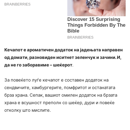
Кечапот е ароматичен додаток на јадењата направен
од домати, разновиден иситнет зеленчук и зачини. И,
да не го заборавиме – шеќерот
.
За повеќето луѓе кечапот е составен додаток на
сендвичите, хамбургерите, помфритот и останатата
брза храна. Сепак, вашиот омилен додаток на брзата
храна е всушност преполн со шеќер, дури и повеќе
отколку што мислите.