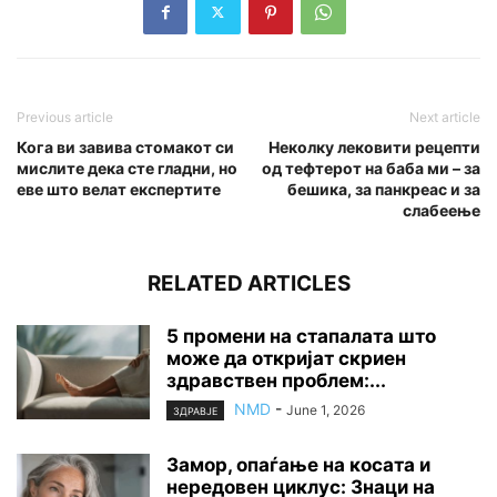
Previous article
Next article
Кога ви завива стомакот си
Неколку лековити рецепти
мислите дека сте гладни, но
од тефтерот на баба ми – за
еве што велат експертите
бешика, за панкреас и за
слабеење
RELATED ARTICLES
5 промени на стапалата што
може да откријат скриен
здравствен проблем:...
NMD
-
June 1, 2026
ЗДРАВЈЕ
Замор, опаѓање на косата и
нередовен циклус: Знаци на