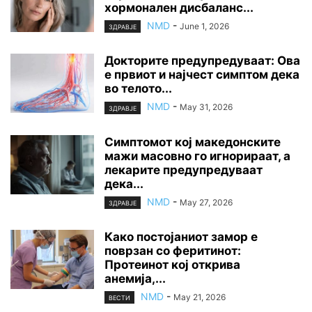
хормонален дисбаланс...
NMD
-
June 1, 2026
ЗДРАВЈЕ
Докторите предупредуваат: Ова
е првиот и најчест симптом дека
во телото...
NMD
-
May 31, 2026
ЗДРАВЈЕ
Симптомот кој македонските
мажи масовно го игнорираат, а
лекарите предупредуваат
дека...
NMD
-
May 27, 2026
ЗДРАВЈЕ
Како постојаниот замор е
поврзан со феритинот:
Протеинот кој открива
анемија,...
NMD
-
May 21, 2026
ВЕСТИ