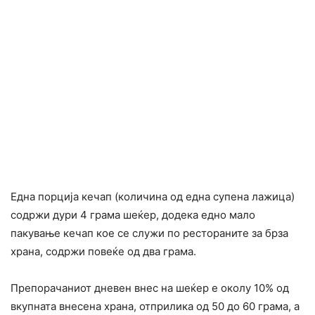
Една порција кечап (количина од една супена лажица)
содржи дури 4 грама шеќер, додека едно мало
пакување кечап кое се служи по рестораните за брза
храна, содржи повеќе од два грама.
Препорачаниот дневен внес на шеќер е околу 10% од
вкупната внесена храна, отприлика од 50 до 60 грама, а