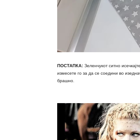
ПОСТАПКА:
Зеленчукот ситно исечкајте
измесете го за да се соедини во изедна
брашно.