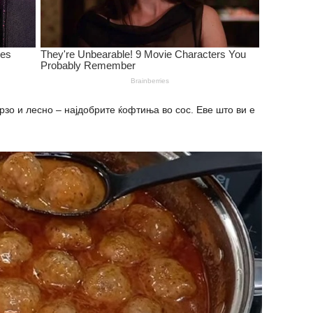
рзо и лесно – најдобрите ќофтиња во сос. Еве што ви е