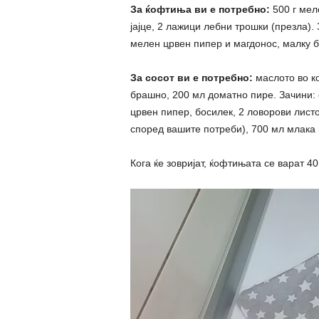
За ќофтиња ви е потребно:
500 г мел
јајце, 2 лажици лебни трошки (презла). 
мелен црвен пипер и магдонос, малку 
За сосот ви е потребно:
маслото во ко
брашно, 200 мл доматно пире. Зачини: с
црвен пипер, босилек, 2 ловорови листо
според вашите потреби), 700 мл млака
Кога ќе зовријат, ќофтињата се варат 4