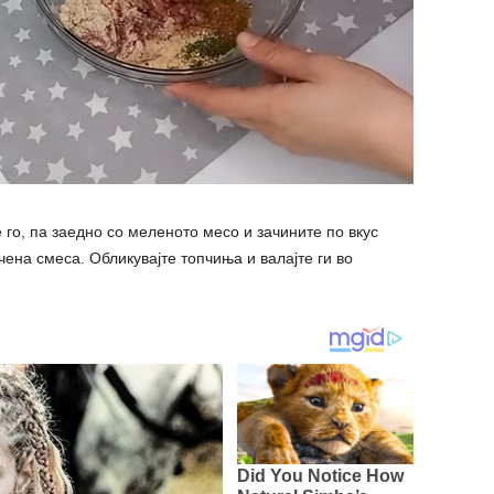
 го, па заедно со меленото месо и зачините по вкус
чена смеса. Обликувајте топчиња и валајте ги во