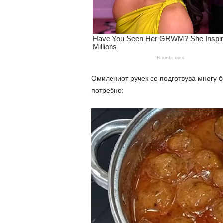
Омилениот ручек се подготвува многу б
потребно: