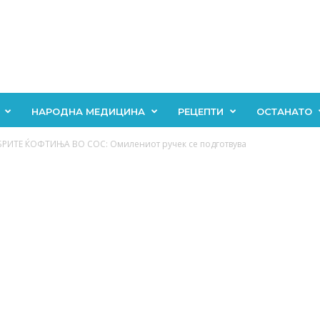
НАРОДНА МЕДИЦИНА
РЕЦЕПТИ
ОСТАНАТО
БРИТЕ ЌОФТИЊА ВО СОС: Омилениот ручек се подготвува