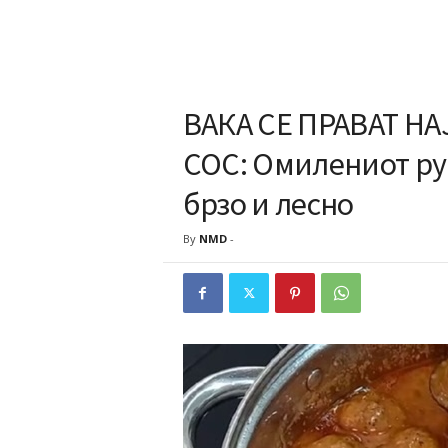
ВАКА СЕ ПРАВАТ Н
СОС: Омилениот ру
брзо и лесно
By
NMD
-