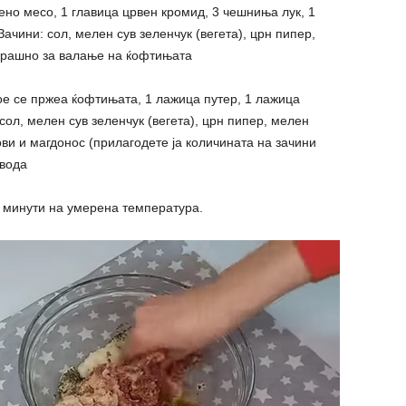
ено месо, 1 главица црвен кромид, 3 чешниња лук, 1
Зачини: сол, мелен сув зеленчук (вегета), црн пипер,
брашно за валање на ќофтињата
е се пржеа ќофтињата, 1 лажица путер, 1 лажица
ол, мелен сув зеленчук (вегета), црн пипер, мелен
ви и магдонос (прилагодете ја количината на зачини
 вода
0 минути на умерена температура.