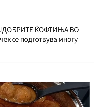
АЈДОБРИТЕ ЌОФТИЊА ВО
чек се подготвува многу