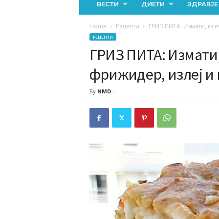
ВЕСТИ
ДИЕТИ
ЗДРАВЈЕ
Home
Рецепти
ГРИЗ ПИТА: Измати, исе
РЕЦЕПТИ
ГРИЗ ПИТА: Измати,
фрижидер, излеј и
By
NMD
-