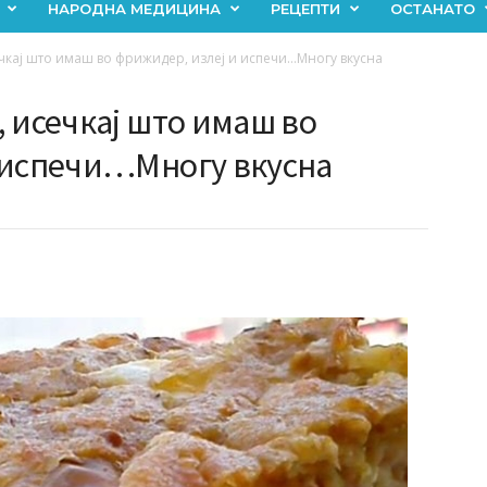
НАРОДНА МЕДИЦИНА
РЕЦЕПТИ
ОСТАНАТО
чкај што имаш во фрижидер, излеј и испечи…Многу вкусна
 исечкај што имаш во
 испечи…Многу вкусна