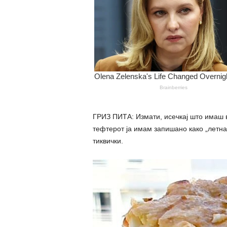
ГРИЗ ПИТА: Измати, исечкај што имаш 
тефтерот ја имам запишано како „летна
тиквички.