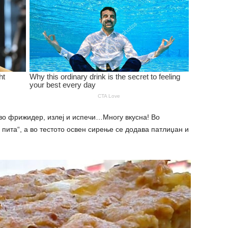
во фрижидер, излеј и испечи…Многу вкусна! Во
 пита“, а во тестото освен сирење се додава патлиџан и