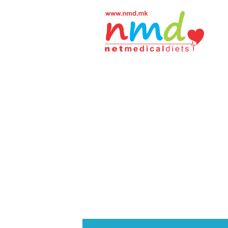
Н
М
Д