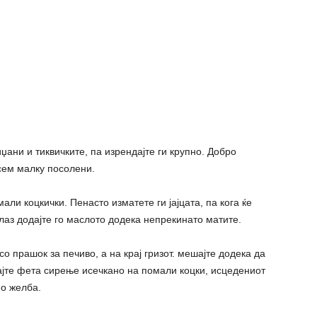
ани и тиквичките, па изрендајте ги крупно. Добро
осем малку посолени.
али коцкички. Пенасто изматете ги јајцата, па кога ќе
лаз додајте го маслото додека непрекинато матите.
 прашок за печиво, а на крај гризот. мешајте додека да
ајте фета сирење исечкано на помали коцки, исцедениот
по желба.