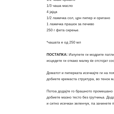
1/3 чаша масло
4 јајца
1/2 лажичка сол, црн пипер и оригано
1 лажичка прашок за печиво
250 г фета сирење.
*чашата е од 250 мл
ПОСТАПКА:
Излупете ги модрите патлиџ
исцедете ги откако малку ќе отстојат с
Доматот и пиперката исечкајте ги на пом
добиете кремаста структура, во тенок м
Потоа додајте го брашното промешано со
добиете мазно тесто без грутчиња. Дод
и ситно исечкан зеленчук, па зачинете 