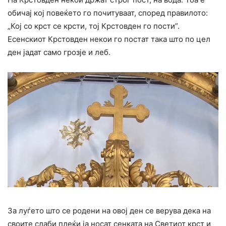
обичај кој повеќето го почитуваат, според правилото:
„Кој со крст се крсти, тој Крстовден го пости”.
Есенскиот Крстовден некои го постат така што по цел
ден јадат само грозје и леб.
За луѓето што се родени на овој ден се верува дека на
своите слаби плеќи ја носат сенката на Светиот крст и