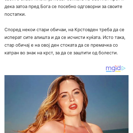
дека затоа пред Бога се посебно одговорни за своите
постапки.
Според некои стари обичаи, на Крстовден треба да се
исперат сите алишта и да се исчисти куќата. Исто така,
стар обичај е на овој ден стоката да се премачка со
катран во знак на крст, за да се заштити од болести.