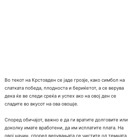
Во текот на Крстовден се јаде грозје, како симбол на
слатката победа, плодноста и бериќетот, а се верува
дека ќе ве следи среќа и успех ако на овој ден се
сладите во вкусот на ова овошје.
Според обичајот, важно е да ги вратите долговите или
доколку имате вработени, да им исплатите плата. На
овој начин, според верувањата се чистите од темната