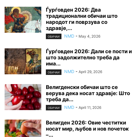
Ѓурѓовден 2026: Два
традиционални обичаи што
народот ги поврзува со
здравје,...
NMD
-
May 4, 2026
ОБИЧАИ
Ѓурѓовден 2026: Дали се пости и
што задолжително треба да
има...
NMD
-
April 29, 2026
ОБИЧАИ
Велигденски обичаи што се
верува дека носат здравје: Што
треба да...
NMD
-
April 11, 2026
ОБИЧАИ
Велигден 2026: Овие честитки
носат мир, љубов и нов почеток
–...