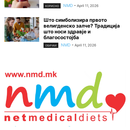
NMD
-
April 11, 2026
КОРИСНО
Што симболизира првото
велигденско залче? Традиција
што носи здравје и
благосостојба
NMD
-
April 11, 2026
ОБИЧАИ