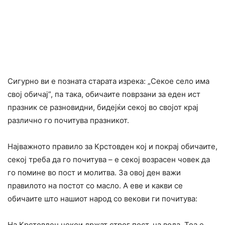
Сигурно ви е позната старата изрека: „Секое село има
свој обичај”, па така, обичаите поврзани за еден ист
празник се разновидни, бидејќи секој во својот крај
различно го почитува празникот.
Најважното правило за Крстовден кој и покрај обичаите,
секој треба да го почитува – е секој возрасен човек да
го помине во пост и молитва. За овој ден важи
правилото на постот со масло. А еве и какви се
обичаите што нашиот народ со векови ги почитува:
На Крстовден некои држат строг пост, на вода. Тоа е