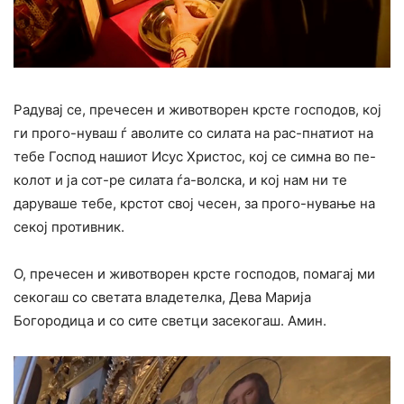
Радувај се, пречесен и животворен крсте господов, кој
ги прого-нуваш ѓ аволите со силата на рас-пнатиот на
тебе Господ нашиот Исус Христос, кој се симна во пе-
колот и ја сот-ре силата ѓа-волска, и кој нам ни те
даруваше тебе, крстот свој чесен, за прого-нување на
секој противник.
О, пречесен и животворен крсте господов, помагај ми
секогаш со светата владетелка, Дева Марија
Богородица и со сите светци засекогаш. Амин.