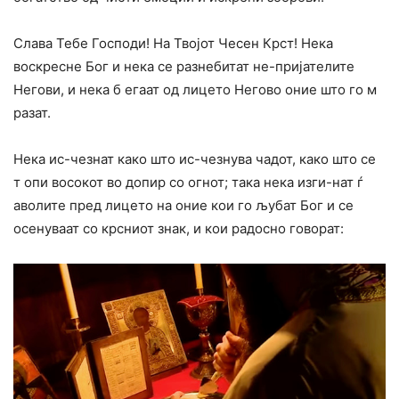
Слава Тебе Господи! На Твојот Чесен Крст! Нека
воскресне Бог и нека се разнебитат не-пријателите
Негови, и нека б егаат од лицето Негово оние што го м
разат.
Нека ис-чезнат како што ис-чезнува чадот, како што се
т опи восокот во допир со огнот; така нека изги-нат ѓ
аволите пред лицето на оние кои го љубат Бог и се
осенуваат со крсниот знак, и кои радосно говорат: