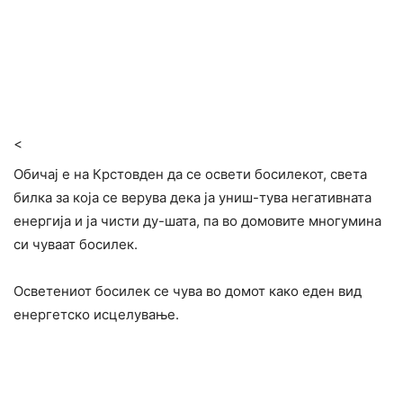
<
Обичај е на Крстовден да се освети босилекот, света
билка за која се верува дека ја униш-тува негативната
енергија и ја чисти ду-шата, па во домовите многумина
си чуваат босилек.
Осветениот босилек се чува во домот како еден вид
енергетско исцелување.