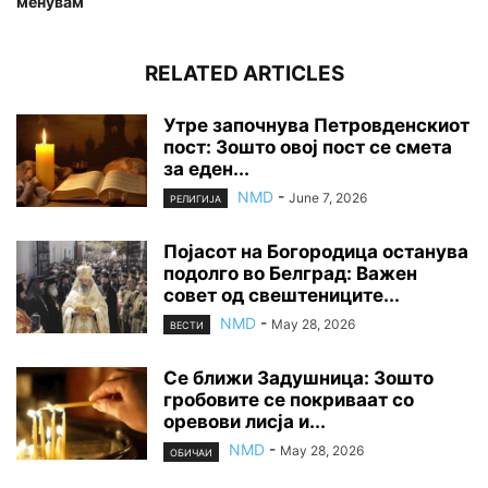
менувам
RELATED ARTICLES
Утре започнува Петровденскиот
пост: Зошто овој пост се смета
за еден...
NMD
-
June 7, 2026
РЕЛИГИЈА
Појасот на Богородица останува
подолго во Белград: Важен
совет од свештениците...
NMD
-
May 28, 2026
ВЕСТИ
Се ближи Задушница: Зошто
гробовите се покриваат со
оревови лисја и...
NMD
-
May 28, 2026
ОБИЧАИ