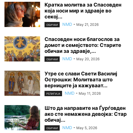
Кратка молитва за Спасовден
која носи мир и здравје во
секој...
NMD
-
May 21, 2026
ОБИЧАИ
Спасовден носи благослов за
домот и семејството: Старите
обичаи за здравје,...
NMD
-
May 20, 2026
ОБИЧАИ
Утре се слави Свети Василиј
Острошки: Молитвата што
верниците ја кажуваат...
NMD
-
May 11, 2026
РЕЛИГИЈА
Што да направите на Ѓурѓовден
ако сте немажена девојка: Стар
обичај...
NMD
-
May 5, 2026
ОБИЧАИ