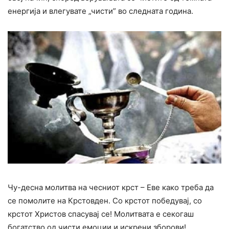
енергија и влегувате „чисти” во следната година.
Чу-десна молитва на чесниот крст – Еве како треба да
се помолите на Крстовден. Со крстот победувај, со
крстот Христов спасувај се! Молитвата е секогаш
богатство од чисти емоции и искрени зборови!