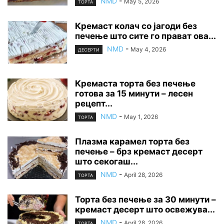
NMD
-
May 5, 2026
ТОРТА
Кремаст колач со јагоди без
печење што сите го прават ова...
NMD
-
May 4, 2026
ДЕСЕРТИ
Кремаста торта без печење
готова за 15 минути – лесен
рецепт...
NMD
-
May 1, 2026
ТОРТА
Плазма карамел торта без
печење – брз кремаст десерт
што секогаш...
NMD
-
April 28, 2026
ТОРТА
Торта без печење за 30 минути –
кремаст десерт што освежува...
NMD
-
April 28, 2026
ТОРТА