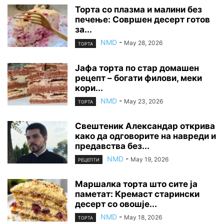
Торта со плазма и малини без
печење: Совршен десерт готов
за...
NMD
-
May 28, 2026
ТОРТА
Јафа торта по стар домашен
рецепт – богати филови, меки
кори...
NMD
-
May 23, 2026
ТОРТА
Свештеник Александар открива
како да одговорите на навреди и
предавства без...
NMD
-
May 19, 2026
РЕЦЕПТИ
Маршалка торта што сите ја
паметат: Кремаст старински
десерт со овошје...
NMD
-
May 18, 2026
ТОРТА