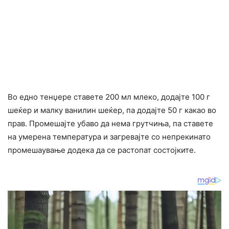
Во едно тенџере ставете 200 мл млеко, додајте 100 г
шеќер и малку ванилин шеќер, па додајте 50 г какао во
прав. Промешајте убаво да нема грутчиња, па ставете
на умерена температура и загревајте со непрекинато
промешаување додека да се растопат состојките.