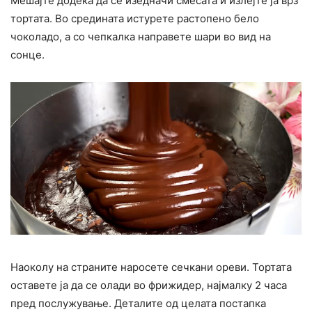
Мешајте додека да се изедначи смесата и излејте ја врз
тортата. Во средината истурете растопено бело
чоколадо, а со чепкалка направете шари во вид на
сонце.
Наоколу на страните наросете сечкани ореви. Тортата
оставете ја да се олади во фрижидер, најмалку 2 часа
пред послужување. Деталите од целата постапка