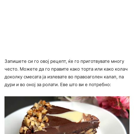
Запишете си го овој рецепт, ќе го приготвувате многу
често. Можете да го правите како торта или како колач
доколку смесата ја излевате во правоаголен калап, па
дури и во оној за ролати. Еве што ви е потребно: