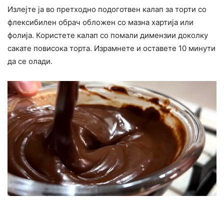
Излејте ја во претходно подоготвен калап за торти со
флексибилен обрач обложен со мазна хартија или
фолија. Користете калап со помали димензии доколку
сакате повисока торта. Израмнете и оставете 10 минути
да се олади.