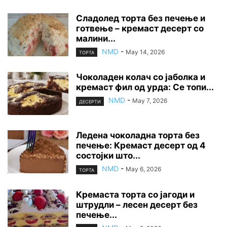
Сладолед торта без печење и
готвење – кремаст десерт со
малини...
NMD
-
May 14, 2026
ТОРТА
Чоколаден колач со јаболка и
кремаст фил од урда: Се топи...
NMD
-
May 7, 2026
ДЕСЕРТИ
Ледена чоколадна торта без
печење: Кремаст десерт од 4
состојки што...
NMD
-
May 6, 2026
ТОРТА
Кремаста торта со јагоди и
штрудли – лесен десерт без
печење...