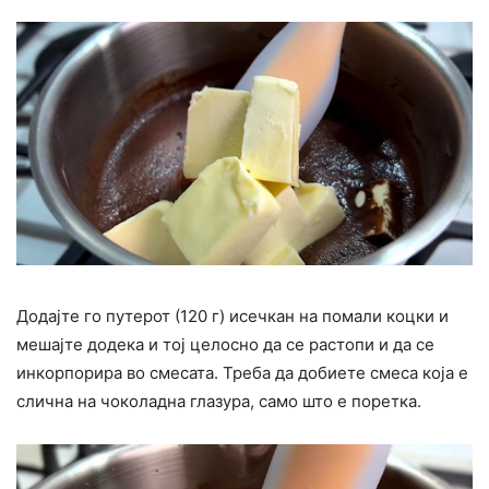
Додајте го путерот (120 г) исечкан на помали коцки и
мешајте додека и тој целосно да се растопи и да се
инкорпорира во смесата. Треба да добиете смеса која е
слична на чоколадна глазура, само што е поретка.