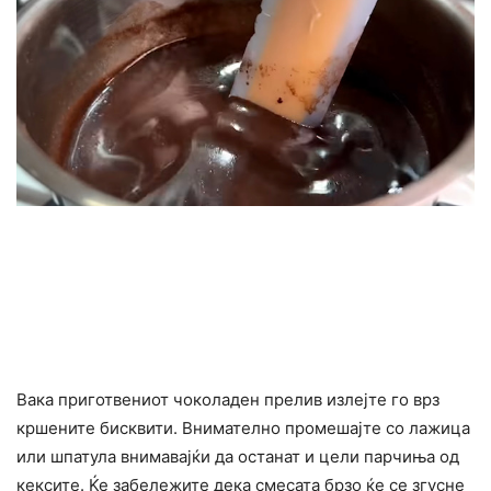
Вака приготвениот чоколаден прелив излејте го врз
кршените бисквити. Внимателно промешајте со лажица
или шпатула внимавајќи да останат и цели парчиња од
кексите. Ќе забележите дека смесата брзо ќе се згусне