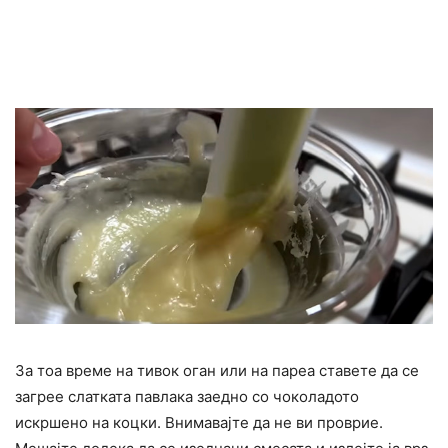
За тоа време на тивок оган или на пареа ставете да се
загрее слатката павлака заедно со чоколадото
искршено на коцки. Внимавајте да не ви проврие.