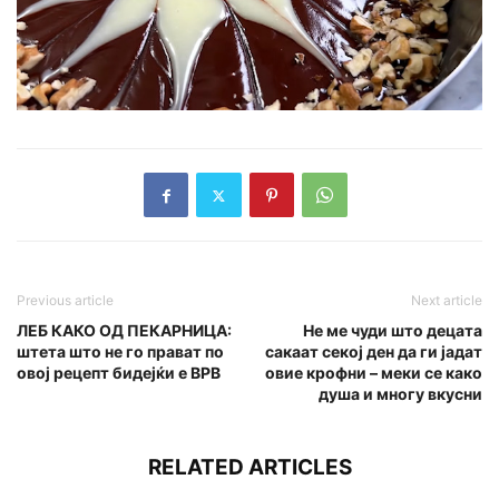
Previous article
Next article
ЛЕБ КАКО ОД ПЕКАРНИЦА:
Не ме чуди што децата
штета што не го прават по
сакаат секој ден да ги јадат
овој рецепт бидејќи е ВРВ
овие крофни – меки се како
душа и многу вкусни
RELATED ARTICLES