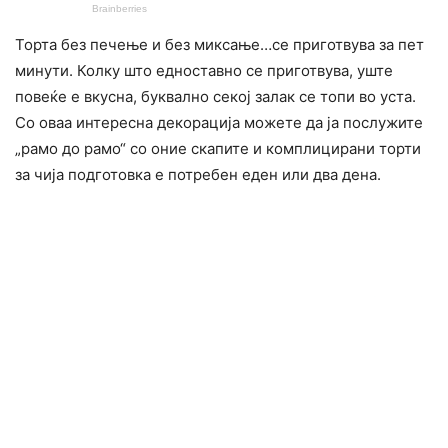
Торта без печење и без миксање…се приготвува за пет
минути. Колку што едноставно се приготвува, уште
повеќе е вкусна, буквално секој залак се топи во уста.
Со оваа интересна декорација можете да ја послужите
„рамо до рамо“ со оние скапите и комплицирани торти
за чија подготовка е потребен еден или два дена.